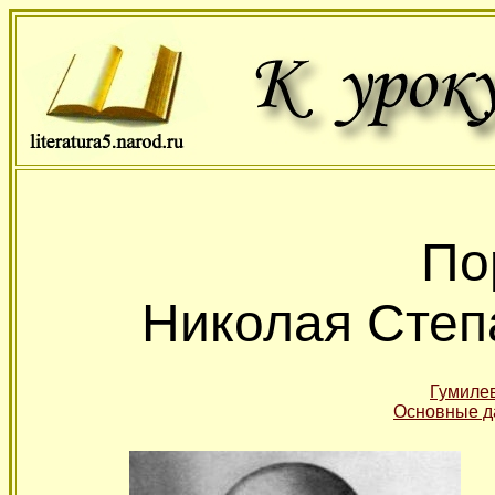
По
Николая Степ
Гумилев
Основные д