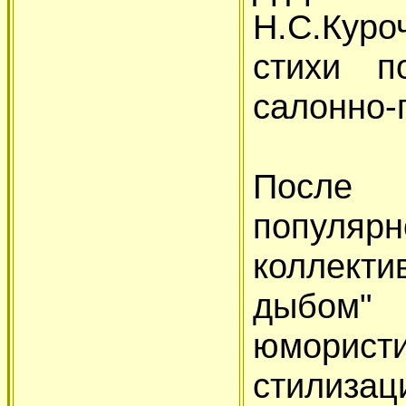
Н.С.Кур
стихи по
салонно-
После
популя
коллект
дыбом"
юморис
стилизац