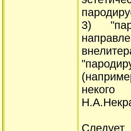
пародиру
3) "пар
направл
внелитер
"пароди
(наприме
неког
Н.А.Некр
Следует 