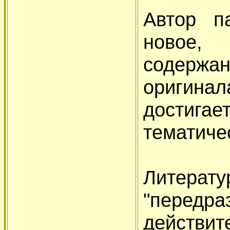
Автор п
новое, 
содерж
оригинал
достигае
тематичес
Литер
"передр
действи