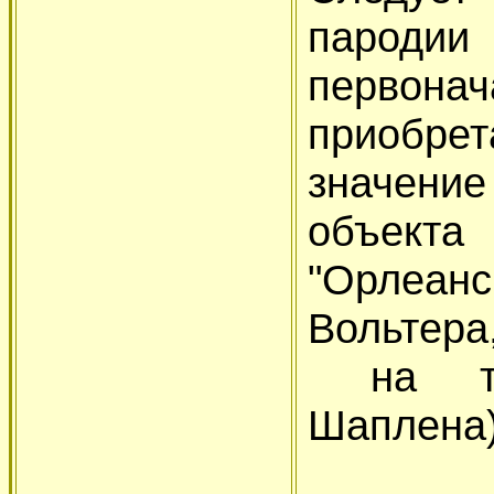
пароди
перво
приобр
значение
объект
"Орлеа
Вольтера
на тяж
Шаплена)