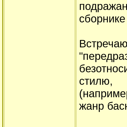
подражан
сборнике
Встре
"перед
безотно
стилю
(наприме
жанр басн