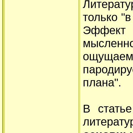
Литерат
только "в
Эффект
мысле
ощуща
пародиру
плана".
В статье
литерат