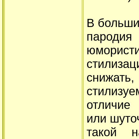
В больши
пароди
юморист
стилизац
снижат
стилизу
отличие 
или шуто
такой н