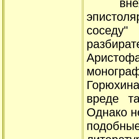
внехуд
эпистол
соседу"
разби
Аристо
моногр
Горюхина
вреде та
Однако н
подобн