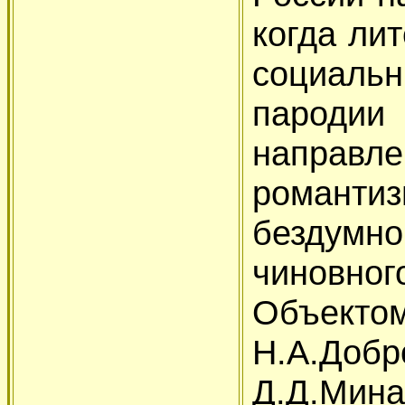
когда ли
социаль
пароди
направл
романти
бездумн
чиновн
Объе
Н.А.Добр
Д.Д.Ми