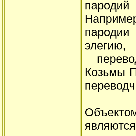
пародий
Например
пародии 
элегию,
перево
Козьмы П
переводчи
Объекто
являют