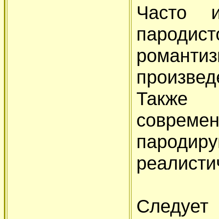
Часто 
пародист
романт
произве
Также 
совре
парод
реалисти
Следует