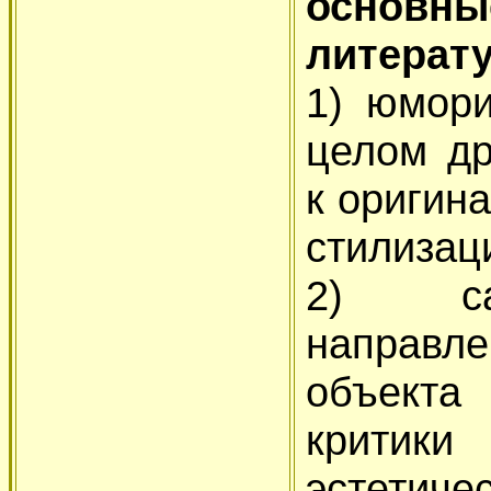
основны
литерат
1) юмори
целом др
к оригина
стилизац
2) сат
направле
объекта
критик
эстет