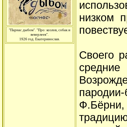
использо
низком п
повеству
"Парнас дыбом". "Про: козлов, собак и
веверлеев".
1926 год. Екатеринослав.
Своего р
средн
Возрожд
пародии
Ф.Бёрни
традици