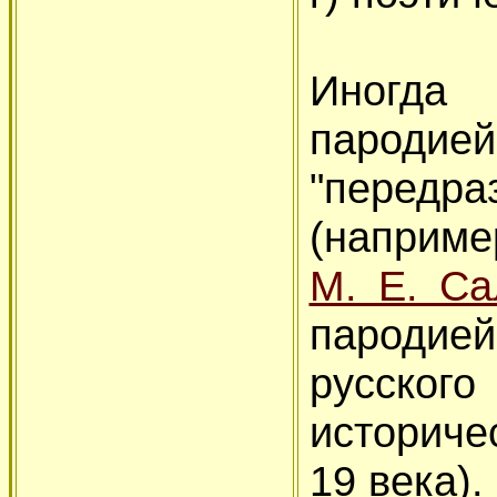
Иногда
паро
"передр
(наприм
М. Е. Са
пародией
русског
историче
19 века).