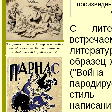
произведен
С лите
встреч
Титульная страница. Гомеровская война
литерат
мышей и лягушек. Батрахомиомахия.
(Гётеборгский Музей искусств)
образец
("Война
пародиру
стиль 
написани