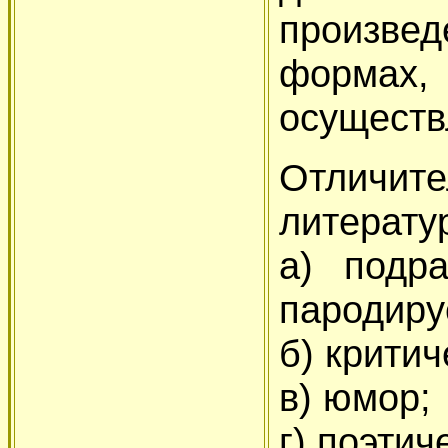
произве
формах
осуществ
Отличит
л
итерату
а) подр
пародиру
б) крити
в) юмор;
г) поэтич