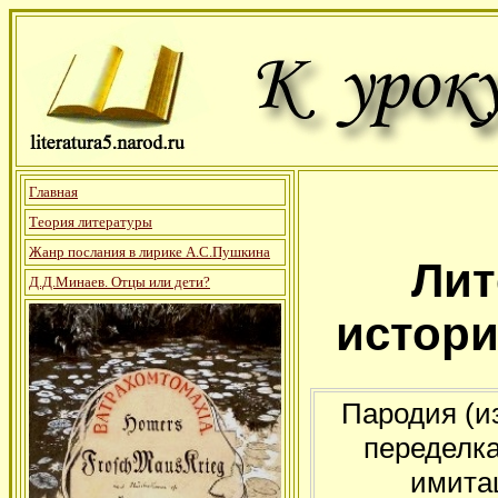
Главная
Теория литературы
Жанр послания в лирике А.С.Пушкина
Лит
Д.Д.Минаев. Отцы или дети?
истори
Пародия (из
переделка
имита