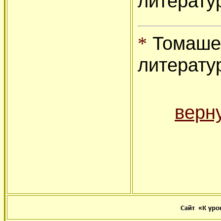
литерату
Томашев
*
литератур
верн