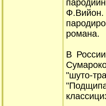
пародий
Ф.Вийон
пароди
романа.
В России
Сумарок
"шуто-
"Подщипа
классици