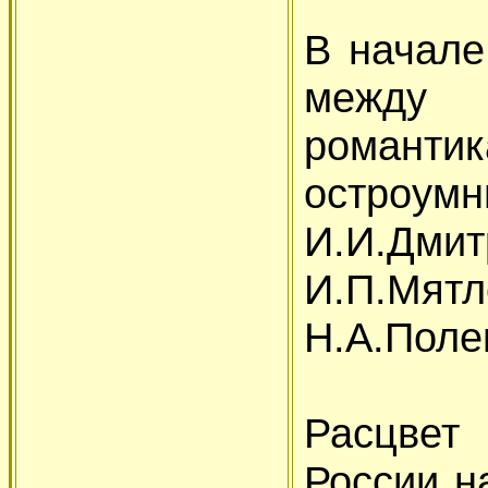
В начале
между
романт
остроум
И.И.Дми
И.П.Мя
Н.А.Поле
Расцвет
России н