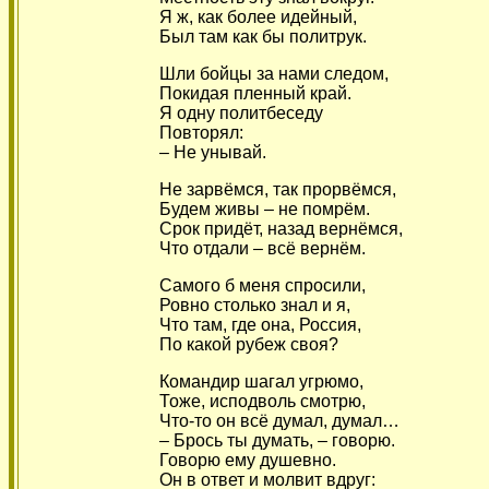
Я ж, как более идейный,
Был там как бы политрук.
Шли бойцы за нами следом,
Покидая пленный край.
Я одну политбеседу
Повторял:
– Не унывай.
Не зарвёмся, так прорвёмся,
Будем живы – не помрём.
Срок придёт, назад вернёмся,
Что отдали – всё вернём.
Самого б меня спросили,
Ровно столько знал и я,
Что там, где она, Россия,
По какой рубеж своя?
Командир шагал угрюмо,
Тоже, исподволь смотрю,
Что-то он всё думал, думал…
– Брось ты думать, – говорю.
Говорю ему душевно.
Он в ответ и молвит вдруг: