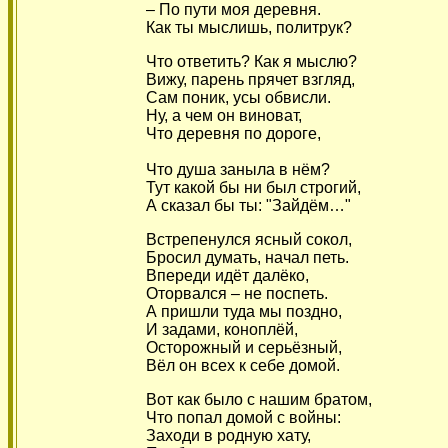
– По пути моя деревня.
Как ты мыслишь, политрук?
Что ответить? Как я мыслю?
Вижу, парень прячет взгляд,
Сам поник, усы обвисли.
Ну, а чем он виноват,
Что деревня по дороге,
Что душа заныла в нём?
Тут какой бы ни был строгий,
А сказал бы ты: "Зайдём…"
Встрепенулся ясный сокол,
Бросил думать, начал петь.
Впереди идёт далёко,
Оторвался – не поспеть.
А пришли туда мы поздно,
И задами, коноплёй,
Осторожный и серьёзный,
Вёл он всех к себе домой.
Вот как было с нашим братом,
Что попал домой с войны:
Заходи в родную хату,