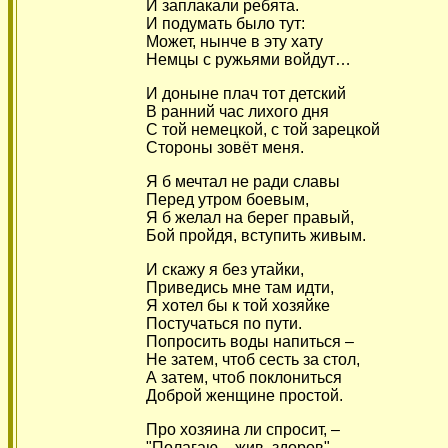
И заплакали ребята.
И подумать было тут:
Может, нынче в эту хату
Немцы с ружьями войдут…
И доныне плач тот детский
В ранний час лихого дня
С той немецкой, с той зарецкой
Стороны зовёт меня.
Я б мечтал не ради славы
Перед утром боевым,
Я б желал на берег правый,
Бой пройдя, вступить живым.
И скажу я без утайки,
Приведись мне там идти,
Я хотел бы к той хозяйке
Постучаться по пути.
Попросить воды напиться –
Не затем, чтоб сесть за стол,
А затем, чтоб поклониться
Доброй женщине простой.
Про хозяина ли спросит, –
"Полагаю – жив, здоров".