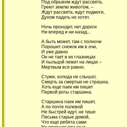
Под обрывом ждут рассвета,
Греют землю животом, –
Ждут рассвета, ждут подмоги,
Духом падать не хотят.
Ночь проходит, нет дороги
Ни вперед и ни назад...
А быть может, там с полночи
Порошит снежок им в очи,
И уже давно
Он не тает в их глазницах
И пыльцой лежит на лицах –
Мертвым все равно.
Стужи, холода не слышат,
Смерть за смертью не страшна,
Хоть еще паек им пишет
Первой роты старшина.
Старшина паек им пишет,
А по почте полевой
Не быстрей идут, не тише
Письма старые домой,
Что еще ребята сами