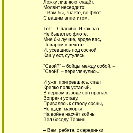
Ложку лишнюю кладёт,
Молвит несердито:
– Вам бы, знаете, во флот
С вашим аппетитом.
Тот: – Спасибо. Я как раз
Не бывал во флоте.
Мне бы лучше, вроде вас,
Поваром в пехоте. –
И, усевшись под сосной,
Кашу ест, сутулясь.
"Свой?" – бойцы между собой, –
"Свой!" – переглянулись.
И уже, пригревшись, спал
Крепко полк усталый.
В первом взводе сон пропал,
Вопреки уставу.
Привалясь к стволу сосны,
Не щадя махорки,
На войне насчёт войны
Вёл беседу Тёркин.
– Вам, ребята, с серединки