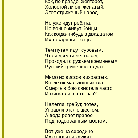
Как, по правде, желторот,
Холостой ли он, женатый,
Этот стриженый народ.
Но уже идут ребята,
На войне живут бойцы,
Как когда-нибудь в двадцатом
Их товарищи – отцы.
Тем путем идут суровым,
Что и двести лет назад
Проходил с ружьем кремневым
Русский труженик-солдат.
Мимо их висков вихрастых,
Возле их мальчишьих глаз
Смерть в бою свистела часто
И минет ли в этот раз?
Налегли, гребут, потея,
Управляются с шестом.
А вода ревет правее –
Под подорванным мостом.
Вот уже на середине
Их относит и кружит...