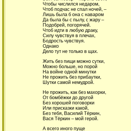
Чтобы числился недаром,
Чтоб подчас не спал ночей, –
Лишь была б она с наваром
Да была бы с пылу, с жару –
Подобрей, погорячей.
Чтоб идти в любую драку,
Силу чувствуя в плечах,
Бодрость чувствуя.
Однако
Дело тут не только в щах.
Жить без пищи можно сутки,
Можно больше, но порой
На войне одной минутки
Не прожить без прибаутки,
Шутки самой немудрой.
Не прожить, как без махорки,
От бомбёжки до другой
Без хорошей поговорки
Или присказки какой,
Без тебя, Василий Тёркин,
Вася Тёркин – мой герой.
А всего иного пуще