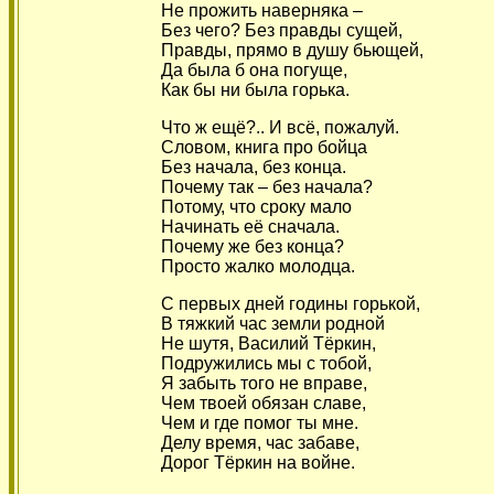
Не прожить наверняка –
Без чего? Без правды сущей,
Правды, прямо в душу бьющей,
Да была б она погуще,
Как бы ни была горька.
Что ж ещё?.. И всё, пожалуй.
Словом, книга про бойца
Без начала, без конца.
Почему так – без начала?
Потому, что сроку мало
Начинать её сначала.
Почему же без конца?
Просто жалко молодца.
С первых дней годины горькой,
В тяжкий час земли родной
Не шутя, Василий Тёркин,
Подружились мы с тобой,
Я забыть того не вправе,
Чем твоей обязан славе,
Чем и где помог ты мне.
Делу время, час забаве,
Дорог Тёркин на войне.