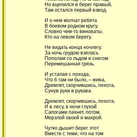
Но вцепился в берег правый,
Там остался первый взвод.
И о нем молчат ребята
В боевом родном кругу,
Словно чем-то виноваты,
Кто на левом берегу.
Не видать конца ночлегу.
За ночь грудою взялась
Пополам со льдом и снегом
Перемешанная грязь.
И усталая с похода,
Что б там ни было, – жива,
Дремлет, скорчившись, пехота,
Сунув руки в рукава.
Дремлет, скорчившись, пехота,
И в лесу, в ночи глухой
Сапогами пахнет, потом,
Мерзлой хвоей и махрой.
Чутко дышит берег этот
Вместе с теми, что на том