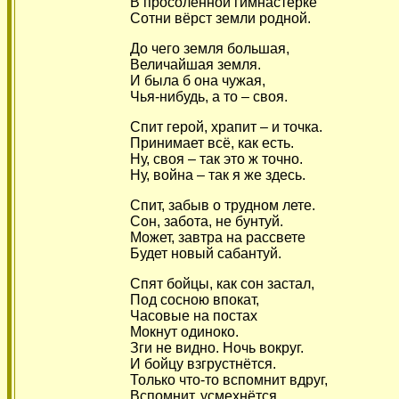
В просолённой гимнастёрке
Сотни вёрст земли родной.
До чего земля большая,
Величайшая земля.
И была б она чужая,
Чья-нибудь, а то – своя.
Спит герой, храпит – и точка.
Принимает всё, как есть.
Ну, своя – так это ж точно.
Ну, война – так я же здесь.
Спит, забыв о трудном лете.
Сон, забота, не бунтуй.
Может, завтра на рассвете
Будет новый сабантуй.
Спят бойцы, как сон застал,
Под сосною впокат,
Часовые на постах
Мокнут одиноко.
Зги не видно. Ночь вокруг.
И бойцу взгрустнётся.
Только что-то вспомнит вдруг,
Вспомнит, усмехнётся.