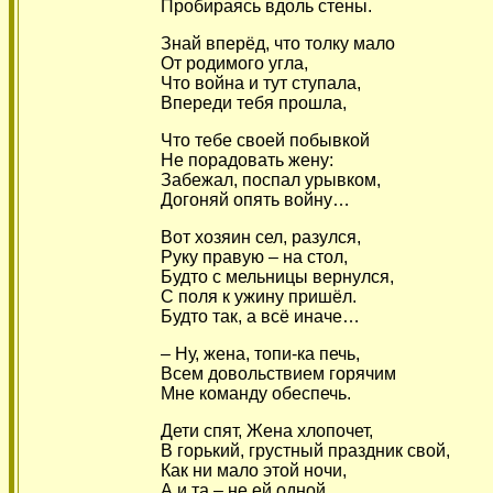
Пробираясь вдоль стены.
Знай вперёд, что толку мало
От родимого угла,
Что война и тут ступала,
Впереди тебя прошла,
Что тебе своей побывкой
Не порадовать жену:
Забежал, поспал урывком,
Догоняй опять войну…
Вот хозяин сел, разулся,
Руку правую – на стол,
Будто с мельницы вернулся,
С поля к ужину пришёл.
Будто так, а всё иначе…
– Ну, жена, топи-ка печь,
Всем довольствием горячим
Мне команду обеспечь.
Дети спят, Жена хлопочет,
В горький, грустный праздник свой,
Как ни мало этой ночи,
А и та – не ей одной.