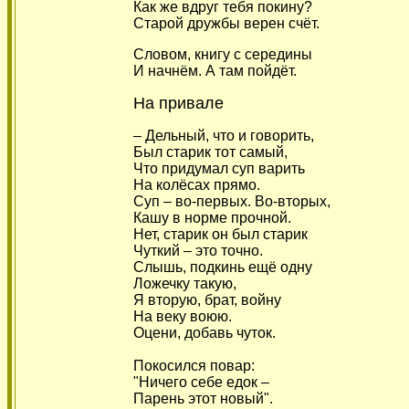
Как же вдруг тебя покину?
Старой дружбы верен счёт.
Словом, книгу с середины
И начнём. А там пойдёт.
На привале
– Дельный, что и говорить,
Был старик тот самый,
Что придумал суп варить
На колёсах прямо.
Суп – во-первых. Во-вторых,
Кашу в норме прочной.
Нет, старик он был старик
Чуткий – это точно.
Слышь, подкинь ещё одну
Ложечку такую,
Я вторую, брат, войну
На веку воюю.
Оцени, добавь чуток.
Покосился повар:
"Ничего себе едок –
Парень этот новый".