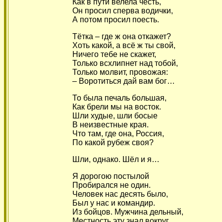
Как в пути велела честь,
Он просил сперва водички,
А потом просил поесть.
Тётка – где ж она откажет?
Хоть какой, а всё ж ты свой,
Ничего тебе не скажет,
Только всхлипнет над тобой,
Только молвит, провожая:
– Воротиться дай вам бог…
То была печаль большая,
Как брели мы на восток.
Шли худые, шли босые
В неизвестные края.
Что там, где она, Россия,
По какой рубеж своя?
Шли, однако. Шёл и я…
Я дорогою постылой
Пробирался не один.
Человек нас десять было,
Был у нас и командир.
Из бойцов. Мужчина дельный,
Местность эту знал вокруг.