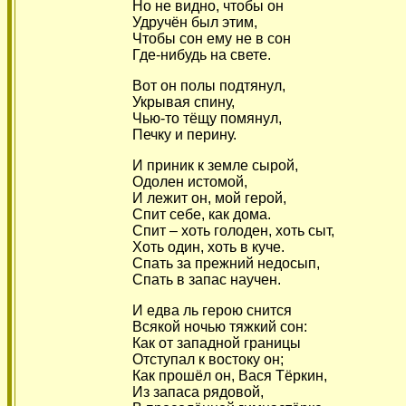
Но не видно, чтобы он
Удручён был этим,
Чтобы сон ему не в сон
Где-нибудь на свете.
Вот он полы подтянул,
Укрывая спину,
Чью-то тёщу помянул,
Печку и перину.
И приник к земле сырой,
Одолен истомой,
И лежит он, мой герой,
Спит себе, как дома.
Спит – хоть голоден, хоть сыт,
Хоть один, хоть в куче.
Спать за прежний недосып,
Спать в запас научен.
И едва ль герою снится
Всякой ночью тяжкий сон:
Как от западной границы
Отступал к востоку он;
Как прошёл он, Вася Тёркин,
Из запаса рядовой,