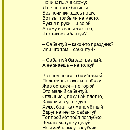
Начинать. А я скажу:
Я не первые ботинки
Без починки здесь ношу.
Вот вы прибыли на место,
Ружья в руки – и воюй.
А кому из вас известно,
Что такое сабантуй?
– Сабантуй – какой-то праздник?
Или что там – сабантуй?
– Сабантуй бывает разный,
А не знаешь – не толкуй.
Вот под первою бомбёжкой
Полежишь с охоты в лёжку,
Жив остался – не горюй:
Это малый сабантуй.
Отдышись, покушай плотно,
Закури и в ус не дуй.
Хуже, брат, как миномётный
Вдруг начнётся сабантуй.
Тот проймёт тебя поглубже, –
Землю-матушку целуй.
Но имей в виду, голубчик,