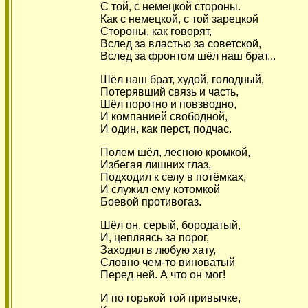
С той, с немецкой стороны.
Как с немецкой, с той зарецкой
Стороны, как говорят,
Вслед за властью за советской,
Вслед за фронтом шёл наш брат...
Шёл наш брат, худой, голодный,
Потерявший связь и часть,
Шёл поротно и повзводно,
И компанией свободной,
И один, как перст, подчас.
Полем шёл, лесною кромкой,
Избегая лишних глаз,
Подходил к селу в потёмках,
И служил ему котомкой
Боевой противогаз.
Шёл он, серый, бородатый,
И, цепляясь за порог,
Заходил в любую хату,
Словно чем-то виноватый
Перед ней. А что он мог!
И по горькой той привычке,