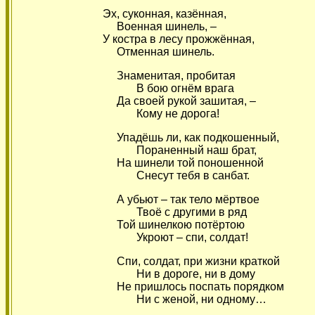
Эх, суконная, казённая,
Военная шинель, –
У костра в лесу прожжённая,
Отменная шинель.
Знаменитая, пробитая
В бою огнём врага
Да своей рукой зашитая, –
Кому не дорога!
Упадёшь ли, как подкошенный,
Пораненный наш брат,
На шинели той поношенной
Снесут тебя в санбат.
А убьют – так тело мёртвое
Твоё с другими в ряд
Той шинелкою потёртою
Укроют – спи, солдат!
Спи, солдат, при жизни краткой
Ни в дороге, ни в дому
Не пришлось поспать порядком
Ни с женой, ни одному…