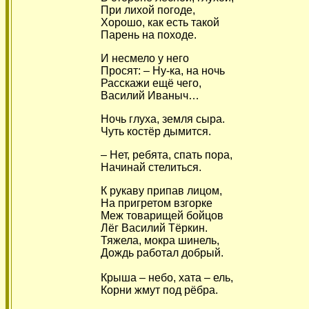
При лихой погоде,
Хорошо, как есть такой
Парень на походе.
И несмело у него
Просят: – Ну-ка, на ночь
Расскажи ещё чего,
Василий Иваныч…
Ночь глуха, земля сыра.
Чуть костёр дымится.
– Нет, ребята, спать пора,
Начинай стелиться.
К рукаву припав лицом,
На пригретом взгорке
Меж товарищей бойцов
Лёг Василий Тёркин.
Тяжела, мокра шинель,
Дождь работал добрый.
Крыша – небо, хата – ель,
Корни жмут под рёбра.