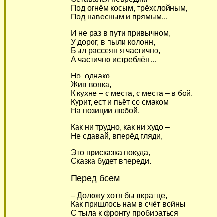
Под огнём косым, трёхслойным,
Под навесным и прямым...
И не раз в пути привычном,
У дорог, в пыли колонн,
Был рассеян я частично,
А частично истреблён…
Но, однако,
Жив вояка,
К кухне – с места, с места – в бой.
Курит, ест и пьёт со смаком
На позиции любой.
Как ни трудно, как ни худо –
Не сдавай, вперёд гляди,
Это присказка покуда,
Сказка будет впереди.
Перед боем
– Доложу хотя бы вкратце,
Как пришлось нам в счёт войны
С тыла к фронту пробираться