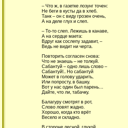
– Что ж, в газетке лозунг точен:
Не беги в кусты да в хлеб.
Танк – он с виду грозен очень,
А на деле глух и слеп.
– То-то слеп. Лежишь в канаве,
А на сердце маета:
Вдруг как сослепу задавит, –
Ведь не видит ни черта.
Повторить согласен снова:
Что не знаешь – не толкуй.
Сабантуй – одно лишь слово –
Сабантуй!.. Но сабантуй
Может в голову ударить,
Или попросту, в башку.
Вот у нас один был парень…
Дайте, что ли, табачку.
Балагуру смотрят в рот,
Слово ловят жадно.
Хорошо, когда кто врёт
Весело и складно.
В стороне лесной, глухой,