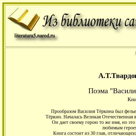
А.Т.Твардов
Поэма "Васили
Кни
Прообразом Василия Тёркина был фелье
Тёркин. Началась Великая Отечественная в
Он дает своему герою то же имя, но эт
любимым героем
Книга состоит из 30 глав, отличающих