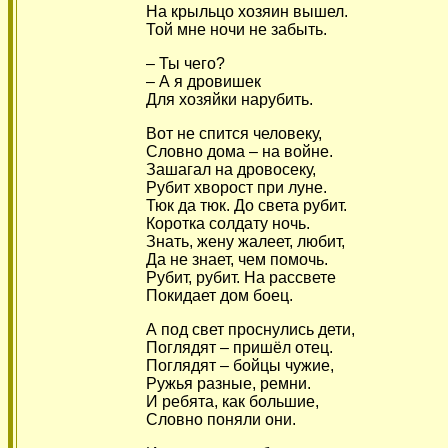
На крыльцо хозяин вышел.
Той мне ночи не забыть.
– Ты чего?
– А я дровишек
Для хозяйки нарубить.
Вот не спится человеку,
Словно дома – на войне.
Зашагал на дровосеку,
Рубит хворост при луне.
Тюк да тюк. До света рубит.
Коротка солдату ночь.
Знать, жену жалеет, любит,
Да не знает, чем помочь.
Рубит, рубит. На рассвете
Покидает дом боец.
А под свет проснулись дети,
Поглядят – пришёл отец.
Поглядят – бойцы чужие,
Ружья разные, ремни.
И ребята, как большие,
Словно поняли они.