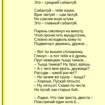
Это – средний сабантуй.
Сабантуй – тебе наука,
Враг лютует – сам лютуй.
Но совсем иная штука
Это – главный сабантуй.
Парень смолкнул на минуту,
Чтоб прочистить мундштучок,
Словно исподволь кому-то
Подмигнул: держись, дружок…
– Вот ты вышел спозаранку,
Глянул – в пот тебя и в дрожь;
Прут немецких тыща танков…
– Тыща танков? Ну, брат, врёшь.
– А с чего мне врать, дружище?
Рассуди – какой расчёт?
– Но зачем же сразу – тыща?
– Хорошо. Пускай пятьсот,
– Ну, пятьсот. Скажи по чести,
Не пугай, как старых баб.
– Ладно. Что там триста, двести –
Повстречай один хотя б…