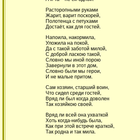
Расторопными руками
Жарит, варит поскорей,
Полотенца с петухами
Достаёт, как для гостей.
Напоила, накормила,
Уложила на покой,
Да с такой заботой милой,
С доброй ласкою такой,
Словно мы иной порою
Завернули в этот дом,
Словно были мы герои,
И не малые притом.
Сам хозяин, старший воин,
Что сидел среди гостей,
Вряд ли был когда доволен
Так хозяйкою своей.
Вряд ли всей она ухваткой
Хоть когда-нибудь была,
Как при этой встрече краткой,
Так родна и так мила.