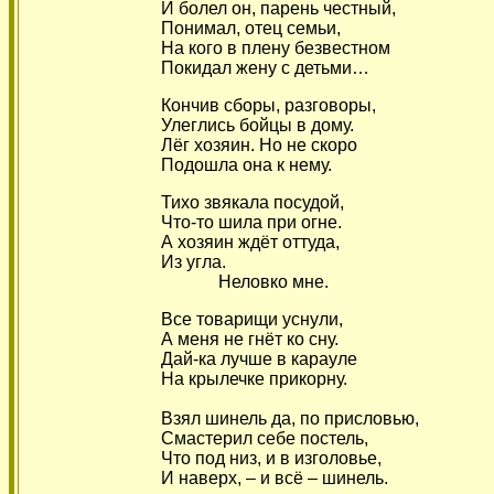
И болел он, парень честный,
Понимал, отец семьи,
На кого в плену безвестном
Покидал жену с детьми…
Кончив сборы, разговоры,
Улеглись бойцы в дому.
Лёг хозяин. Но не скоро
Подошла она к нему.
Тихо звякала посудой,
Что-то шила при огне.
А хозяин ждёт оттуда,
Из угла.
Неловко мне.
Все товарищи уснули,
А меня не гнёт ко сну.
Дай-ка лучше в карауле
На крылечке прикорну.
Взял шинель да, по присловью,
Смастерил себе постель,
Что под низ, и в изголовье,
И наверх, – и всё – шинель.