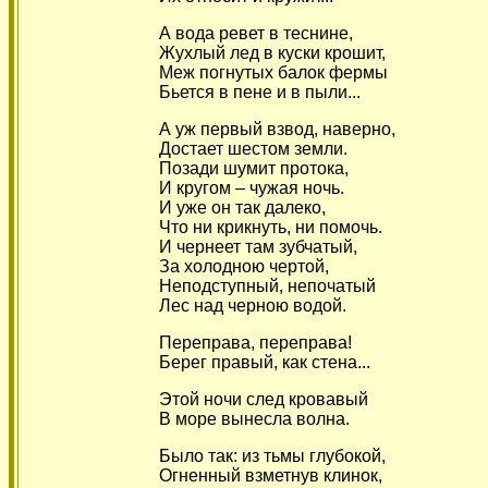
А вода ревет в теснине,
Жухлый лед в куски крошит,
Меж погнутых балок фермы
Бьется в пене и в пыли...
А уж первый взвод, наверно,
Достает шестом земли.
Позади шумит протока,
И кругом – чужая ночь.
И уже он так далеко,
Что ни крикнуть, ни помочь.
И чернеет там зубчатый,
За холодною чертой,
Неподступный, непочатый
Лес над черною водой.
Переправа, переправа!
Берег правый, как стена...
Этой ночи след кровавый
В море вынесла волна.
Было так: из тьмы глубокой,
Огненный взметнув клинок,