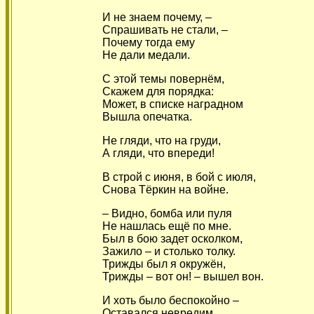
И не знаем почему, –
Спрашивать не стали, –
Почему тогда ему
Не дали медали.
С этой темы повернём,
Скажем для порядка:
Может, в списке наградном
Вышла опечатка.
Не гляди, что на груди,
А гляди, что впереди!
В строй с июня, в бой с июля,
Снова Тёркин на войне.
– Видно, бомба или пуля
Не нашлась ещё по мне.
Был в бою задет осколком,
Зажило – и столько толку.
Трижды был я окружён,
Трижды – вот он! – вышел вон.
И хоть было беспокойно –
Оставался невредим