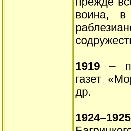
прежде все
воина, 
раблези
содружеств
1919
– по
газет «Мо
др.
1924–1925
Багрицк