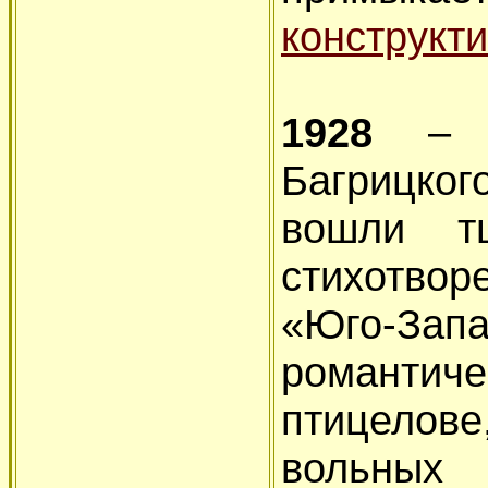
конструкти
1928
– в
Багрицког
вошли т
стихотво
«Юго-
романтич
птицелов
вольных 