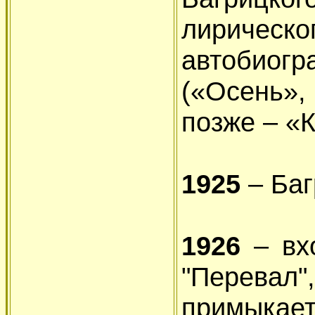
лирическ
автобио
(«Осень»
позже – «
1925
– Баг
1926
– вхо
"Перевал"
примыкае