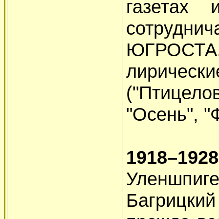
газетах 
сотруднич
ЮГРОСТ
лирическ
("Птицел
"Осень", "
1918–1928
Уленшпи
Багрицки