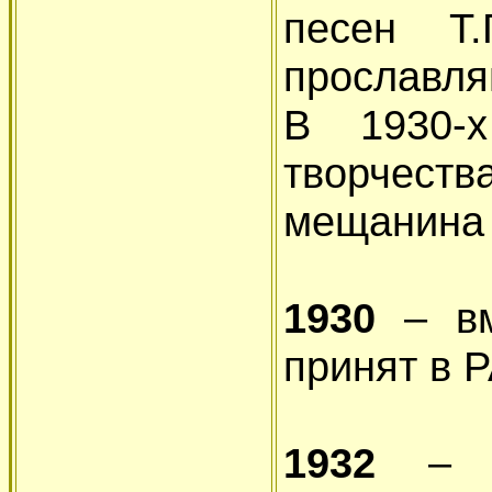
песен Т.
прославля
В 1930-х
творчес
мещанина 
1930
– вм
принят в 
1932
– вы