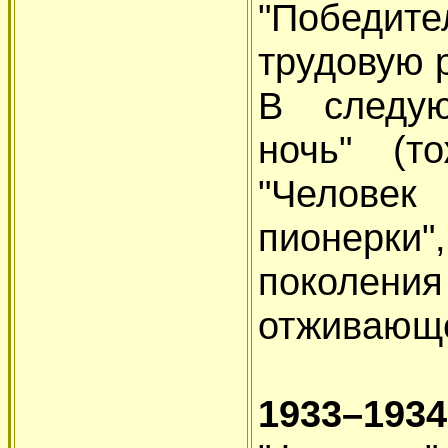
"Победи
трудовую 
В следую
ночь" (т
"Челове
пионерки"
поколе
отживающе
1933–1934