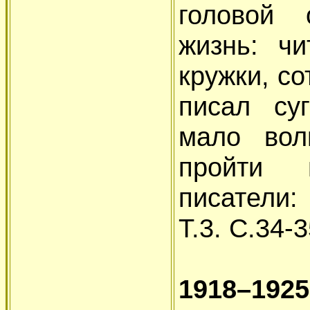
головой 
жизнь: ч
кружки, со
писал су
мало вол
пройти 
писатели:
Т.3. С.34-3
1918–1925