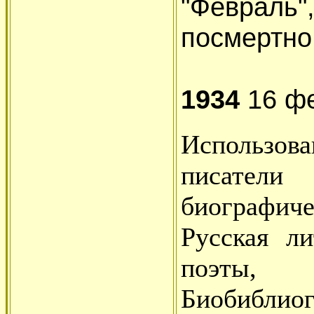
"Феврал
посмертно 
1934
16 фе
Использов
писате
биографиче
Русская ли
поэт
Биобиблиог