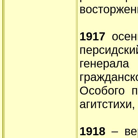
восторжен
1917
осен
персидс
генерал
граждан
Особого п
агитстихи,
1918
– ве