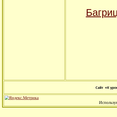
Багриц
Использу