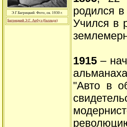
родился в
Э.Г.Багрицкий. Фото, ок. 1930 г.
Учился в 
Багрицкий Э.Г. Арбуз (баллада)
землемерн
1915
– нач
альманах
"Авто в о
свидет
модернис
революци