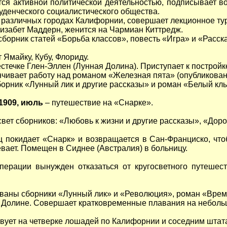
тся активной политической деятельностью, подписывает в
уденческого социалистического общества.
в различных городах Калифорнии, совершает лекционное т
лизабет Маддерн, женится на Чармиан Киттредж.
борник статей «Борьба классов», повесть «Игра» и «Расск
 Ямайку, Кубу, Флориду.
стечке Глен-Эллен (Лунная Долина). Приступает к постройк
нчивает работу над романом «Железная пята» (опубликован 
борник «Лунный лик и другие рассказы» и роман «Белый клы
 1909, июль
– путешествие на «Снарке».
свет сборников: «Любовь к жизни и другие рассказы», «Дор
ц покидает «Снарк» и возвращается в Сан-Франциско, чт
вает. Помещен в Сиднее (Австралия) в больницу.
перации вынужден отказаться от кругосветного путешес
ованы сборники «Лунный лик» и «Революция», роман «Время
 Долине. Совершает кратковременные плавания на неболь
вует на четверке лошадей по Калифорнии и соседним штат