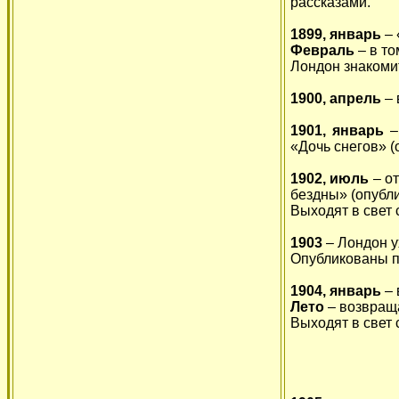
рассказами.
1899, январь
– 
Февраль
– в то
Лондон знакоми
1900, апрель
– 
1901, январь
– 
«Дочь снегов» (
1902, июль
– о
бездны» (опубли
Выходят в свет
1903
– Лондон у
Опубликованы п
1904, январь
– 
Лето
– возвраща
Выходят в свет 