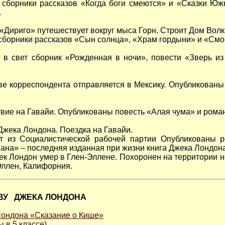
 сборники рассказов «Когда боги смеются» и «Сказки Ю
.
 «Дириго» путешествует вокруг мыса Горн. Строит Дом Волк
 сборники рассказов «Сын солнца», «Храм гордыни» и «Смо
 в свет сборник «Рожденная в ночи», повести «Зверь 
ве корреспондента отправляется в Мексику. Опубликован
твие на Гавайи. Опубликованы повесть «Алая чума» и рома
Джека Лондона. Поездка на Гавайи.
т из Социалистической рабочей партии Опубликованы р
ана» – последняя изданная при жизни книга Джека Лондона
ек Лондон умер в Глен-Эллене. Похоронен на территории н
Эллен, Калифорния.
ВУ ДЖЕКА ЛОНДОНА
Лондона «Сказание о Кише»
ы в 5 классе)