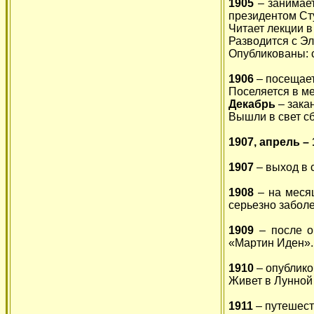
1905
– занимае
президентом Ст
Читает лекции 
Разводится с Э
Опубликованы: с
1906
– посещает
Поселяется в ме
Декабрь
– зака
Вышли в свет с
1907, апрель –
1907
– выход в 
1908
– на меся
серьезно заболе
1909
– после о
«Мартин Иден».
1910
– опублик
Живет в Лунной
1911
– путешест