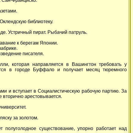
а Сан-Франциско.
азетами.
 Оклендскую библиотеку.
де. Устричный пират. Рыбачий патруль.
авание к берегам Японии.
фабрике.
зведение писателя.
лли, которая направляется в Вашингтон требовать у
ется в городе Буффало и получает месяц тюремного
ами и вступает в Социалистическую рабочую партию. За
е вторично арестовывается.
ниверситет.
ляску за золотом.
 полуголодное существование, упорно работает над