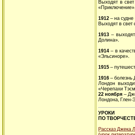
Выходят в свет
«Приключение»
1912
– на судне
Выходят в свет
1913
– выходят
Долина».
1914
– в качест
«Эльсиноре».
1915
– путешес
1916
– болезнь 
Лондон выходи
«Черепахи Тэсм
22 ноября
– Дж
Лондона, Глен-
УРОКИ
ПО ТВОРЧЕСТ
Рассказ Джека 
(урок литератур