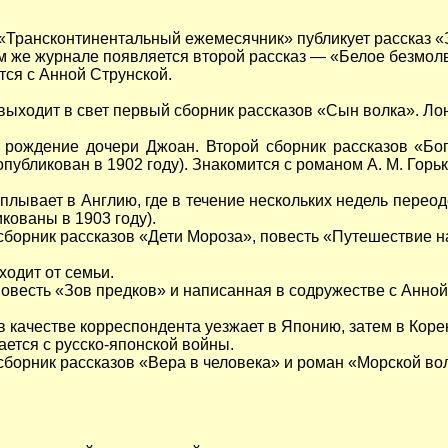
«Трансконтинентальный ежемесячник» публикует рассказ «За
м же журнале появляется второй рассказ — «Белое безмол
тся с Анной Струнской.
выходит в свет первый сборник рассказов «Сын волка». Ло
рождение дочери Джоан. Второй сборник рассказов «Бог
опубликован в 1902 году). Знакомится с романом А. М. Горь
тплывает в Англию, где в течение нескольких недель перео
кованы в 1903 году).
 сборник рассказов «Дети Мороза», повесть «Путешествие 
ходит от семьи.
овесть «Зов предков» и написанная в содружестве с Анной
в качестве корреспондента уезжает в Японию, затем в Коре
ется с русско-японской войны.
сборник рассказов «Вера в человека» и роман «Морской вол