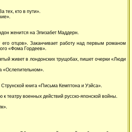
 тех, кто в пути».
вие».
ндон женится на Элизабет Маддерн.
 его отцов». Заканчивает работу над первым романом
кого «Фома Гордеев».
детый живет в лондонских трущобах, пишет очерки «Люди
на «Ослепительном».
 Струнской книга «Письма Кемптона и Уэйса».
ю к театру военных действий русско-японской войны.
к».