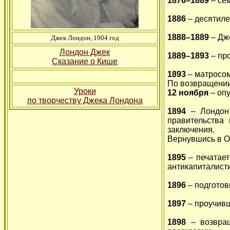
1876–1889
– се
1886
– десятиле
1888–1889
– Дже
Джек Лондон, 1904 год
Лондон Джек
1889–1893
– про
Сказание о Кише
1893
– матросо
По возвращении
Уроки
12 ноября
– оп
по творчеству Джека Лондона
1894
– Лондон
правительства
заключения.
Вернувшись в О
1895
– печатает
антикапиталист
1896
– подготов
1897
– проучивш
1898
– возвращ