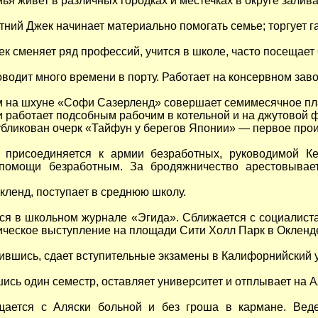
мья живет в различных городках и местечках в округе залив
тний Джек начинает материально помогать семье; торгует г
к сменяет ряд профессий, учится в школе, часто посещает
водит много времени в порту. Работает на консервном заво
м на шхуне «Софи Сазерленд» совершает семимесячное пл
 работает подсобным рабочим в котельной и на джутовой 
убликован очерк «Тайфун у берегов Японии» — первое прои
 присоединяется к армии безработных, руководимой Ке
 помощи безработным. За бродяжничество арестовыва
кленд, поступает в среднюю школу.
ся в школьном журнале «Эгида». Сближается с социалист
ическое выступление на площади Сити Холл Парк в Окленд
ившись, сдает вступительные экзамены в Калифорнийский у
ись один семестр, оставляет университет и отплывает на А
ается с Аляски больной и без гроша в кармане. Ведет