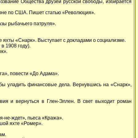
оззвание Общества друзей русской свободы, избирается
урне по США. Пишет статью «Революция».
азы рыбачьего патруля».
е яхты «Снарк». Выступает с докладами о социализме.
в 1908 году).
к».
ога», повести «До Адама».
обы уладить финансовые дела. Вернувшись на «Снарк»,
твия и вернуться в Глен-Эллен. В свет выходит роман
-не-ждет», пьеса «Кража».
шой яхте «Ромер».
ам.