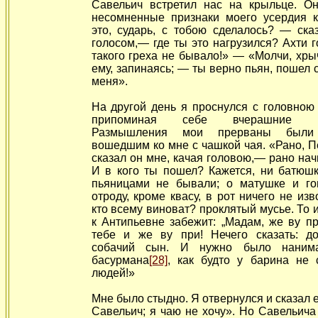
Савельич встретил нас на крыльце. Он
несомненные признаки моего усердия к
это, сударь, с тобою сделалось? — ска
голосом,— где ты это нагрузился? Ахти г
такого греха не бывало!» — «Молчи, хры
ему, запинаясь; — ты верно пьян, пошел с
меня».
На другой день я проснулся с головною
припоминая себе вчерашние пр
Размышления мои прерваны были 
вошедшим ко мне с чашкой чая. «Рано, 
сказал он мне, качая головою,— рано нач
И в кого ты пошел? Кажется, ни батюшк
пьяницами не бывали; о матушке и гов
отроду, кроме квасу, в рот ничего не изв
кто всему виноват? проклятый мусье. То и
к
Антипьевне забежит: „Мадам, же ву пр
тебе и же ву при! Нечего сказать: до
собачий сын. И нужно было наним
басурмана
[28]
, как будто у барина не 
людей!»
Мне было стыдно. Я отвернулся и сказал е
Савельич; я чаю не хочу».
Но Савельича