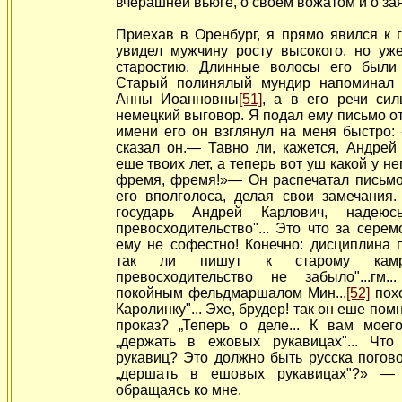
вчерашней вьюге, о своем вожатом и о за
Приехав в Оренбург, я прямо явился к 
увидел мужчину росту высокого, но
уж
старостию. Длинные волосы его были
Старый полинялый мундир напоминал 
Анны Иоанновны
[51]
, а в его речи сил
немецкий выговор. Я подал ему письмо о
имени его он взглянул на меня быстро:
сказал он.— Тавно ли, кажется, Андрей
еше твоих лет, а теперь вот уш какой у не
фремя, фремя!»— Он распечатал письмо 
его вполголоса, делая свои замечания.
государь Андрей Карлович, надею
превосходительство"... Это что за серем
ему не софестно! Конечно: дисциплина 
так ли пишут к старому
кам
превосходительство не забыло"...гм... 
покойным фельдмаршалом Мин...
[52]
похо
Каролинку"... Эхе, брудер! так он еше по
проказ? „Теперь о деле... К вам моего п
„держать в ежовых рукавицах"... Чт
рукавиц? Это должно быть русска поговор
„дершать в ешовых рукавицах"?» — 
обращаясь ко мне.