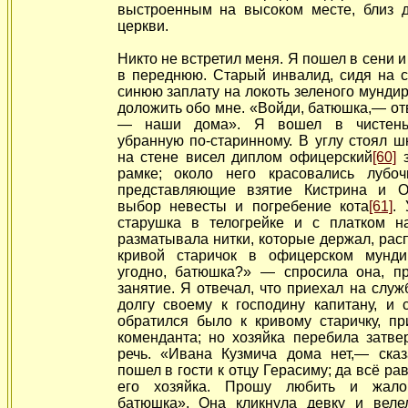
выстроенным на высоком месте, близ 
церкви.
Никто не встретил меня. Я пошел в сени и
в переднюю. Старый инвалид, сидя на с
синюю заплату на локоть зеленого мундир
доложить обо мне.
«Войди, батюшка,— от
— наши дома». Я вошел в чистеньк
убранную по-старинному. В углу стоял ш
на стене висел диплом офицерский
[60]
з
рамке; около него красовались луб
представляющие взятие Кистрина и О
выбор невесты и погребение кота
[61]
.
старушка в телогрейке и с платком н
разматывала нитки, которые держал, расп
кривой старичок в офицерском мунди
угодно, батюшка?» — спросила она, п
занятие. Я отвечал, что приехал на служ
долгу своему к господину капитану, и 
обратился было к кривому старичку, пр
коменданта; но хозяйка перебила затв
речь. «Ивана Кузмича
дома нет,— ска
пошел в гости к отцу Герасиму; да всё ра
его хозяйка. Прошу любить и жалов
батюшка». Она кликнула девку и веле