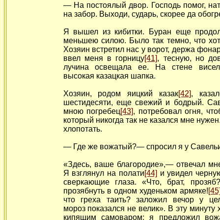
— На постоялый двор. Господь помог, на
на забор. Выходи, сударь, скорее да обогр
Я вышел из кибитки. Буран еще продол
меньшею силою. Было так темно, что хот
Хозяин встретил нас у ворот, держа фонар
ввел меня в горницу
[41]
, тесную, но до
лучина освещала ее. На стене висел
высокая казацкая шапка.
Хозяин, родом яицкий казак
[42]
, каза
шестидесяти, еще свежий и бодрый. Сав
мною погребец
[43]
, потребовал огня, что
который никогда так не казался мне нужен
хлопотать.
— Где же вожатый?— спросил я у Савельи
«Здесь, ваше благородие»,— отвечал мне
Я взглянул на полати
[44]
и увидел черну
сверкающие глаза. «Что, брат, прозя
прозябнуть в
одном худеньком армяке!
[45
что греха таить? заложил вечор у цел
мороз показался не велик». В эту минуту 
кипящим самоваром; я предложил вож