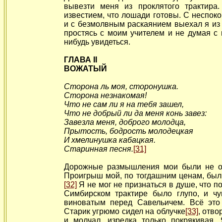
вывезти меня из проклятого трактира
известием, что лошади готовы. С неспок
и с безмолвным раскаянием выехал я из
простясь с моим учителем и не думая с 
нибудь увидеться.
ГЛАВА II
ВОЖАТЫЙ
Сторона ль моя, сторонушка.
Сторона незнакомая!
Что не сам ли я на тебя зашел,
Что не добрый ли да меня конь завез:
Завезла меня, доброго молодца,
Прытость, бодрость молодецкая
И хмелинушка кабацкая.
Старинная песня.
[31]
Дорожные размышления мои были не о
Проигрыш мой, по тогдашним ценам, был
[32]
Я не мог не признаться в душе, что п
Симбирском трактире было
глупо, и ч
виноватым перед Савельичем. Всё это
Старик угрюмо сидел на облучке
[33]
, отво
и молчал, изредка только покрякивая.