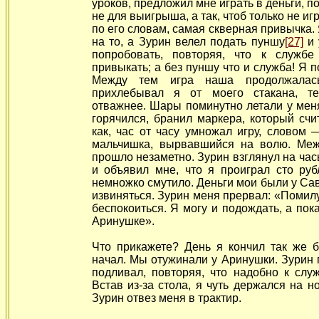
уроков, предложил мне играть в деньги, п
не для выигрыша, а так, чтоб только не
игр
по его словам, самая скверная привычка. 
на то, а Зурин велел подать пуншу
[27]
и 
попробовать, повторяя, что к служб
привыкать; а без пуншу что и служба! Я п
Между тем игра наша продолжалас
прихлебывал я от моего стакана, те
отважнее. Шары поминутно летали у меня
горячился, бранил маркера, который счи
как, час от часу умножал игру, словом 
мальчишка, вырвавшийся на волю. Ме
прошло незаметно. Зурин взглянул на час
и объявил мне, что я проиграл сто руб
немножко смутило. Деньги мои были у Сав
извиняться. Зурин меня прервал: «Помилу
беспокоиться. Я могу и подождать, а пок
Аринушке».
Что прикажете? День я кончил так же б
начал. Мы отужинали у Аринушки. Зурин
подливал, повторяя, что надобно к слу
Встав из-за стола, я чуть держался на но
Зурин отвез меня в трактир.