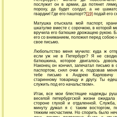
послужит он в армии, да потянет лямку
пороху,
да будет солдат, а не шамат
гвардии! Где его пашпорт?
[19]
подай его с
Матушка отыскала мой паспорт, хран
шкатулке вместе с сорочкою, в которой ме
вручила его батюшке дрожащею рукою. Б
его со вниманием, положил перед собою н
свое письмо.
Любопытство меня мучило: куда ж отп
если уж не в Петербург? Я не свод
батюшкина, которое двигалось довол
Наконец он кончил, запечатал письмо в 
паспортом, снял очки и, подозвав меня
тебе письмо к Андрею Карловичу 
старинному товарищу и другу. Ты еде
служить под его начальством».
Итак, все мои блестящие надежды руш
веселой петербургской жизни ожидала
стороне глухой и отдаленной. Служба,
минуту думал я с таким восторгом, п
тяжким несчастием. Но спорить было неч