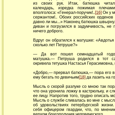
из своих рук. Итак, батюшка чита
календарь, изредка пожимая плеч
вполголоса: «Генерал-поручик!..
[16]
Он у м
сержантом!.. Обоих российских орденов 
давно ли мы...» Наконец батюшка швырну
диван и погрузился в задумчивость, не
ничего доброго.
Вдруг он обратился к матушке: «Авдотья
сколько лет Петруше?»
— Да вот пошел семнадцатый годо
матушка.— Петруша родился в тот са
окривела тетушка Настасья Герасимовна, и
«Добро,— прервал батюшка,— пора его в
ему бегать по девичьим
[18]
да лазить на г
Мысль о скорой разлуке со мною так пор
что она уронила ложку в кастрюльку, и сл
ее лицу. Напротив того, трудно описать м
Мысль о службе сливалась во мне с мысл
об удовольствиях петербургской жизни
себя офицером гвардии, что, по мнени
верхом благополучия человеческого.