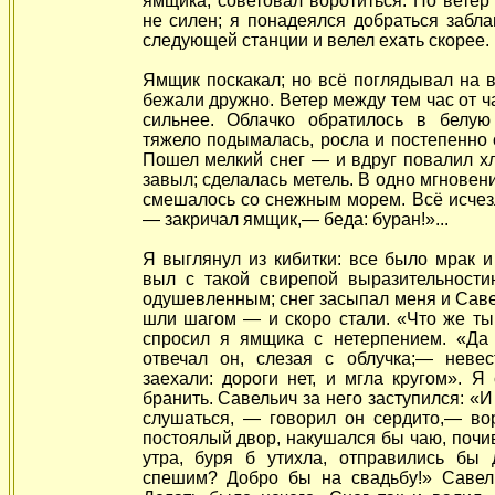
ямщика, советовал воротиться. Но ветер
не силен; я понадеялся добраться забл
следующей станции и велел ехать скорее.
Ямщик поскакал; но всё поглядывал на 
бежали дружно. Ветер между тем час от ч
сильнее. Облачко обратилось в белую 
тяжело подымалась, росла и постепенно 
Пошел мелкий снег — и вдруг повалил х
завыл; сделалась метель. В одно мгновен
смешалось со снежным морем. Всё исчезл
— закричал ямщик,— беда: буран!»...
Я выглянул из кибитки: все было мрак и
выл с такой свирепой выразительностию
одушевленным; снег засыпал меня и Сав
шли шагом — и скоро стали. «Что же т
спросил я ямщика с нетерпением. «Да
отвечал он, слезая с облучка;— невес
заехали: дороги нет, и мгла кругом». Я
бранить. Савельич за него заступился: «И
слушаться, — говорил он сердито,— во
постоялый двор, накушался бы чаю, почи
утра, буря б утихла, отправились бы 
спешим? Добро бы на свадьбу!» Савел