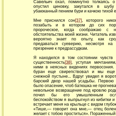
Савельич охал, поминутно толкаясь 
опустил циновку, закутался в шубу
убаюканный пением бури и качкою тихой е
Мне приснился сон
[37]
, которого ник
позабыть и в котором до сих пор
пророческое, когда соображаю с 
обстоятельства моей жизни. Читатель изв
вероятно знает по опыту, как сро
предаваться суеверию, несмотря на 
презрение к предрассудкам.
Я находился в том состоянии чувств 
существенность
[38]
, уступая мечтаниям
ними в неясных видениях первосония. 
буран еще свирепствовал и мы еще
снежной пустыне... Вдруг увидел я воро
барский двор нашей усадьбы. Первою
было опасение, чтоб батюшка не прогнева
невольное возвращение под кровлю роди
почел бы его умышленным осл
беспокойством я выпрыгнул из кибитки и
встречает меня на крыльце с видом глубок
«Тише,— говорит она мне,— отец болен
желает с тобою проститься». Пораженный 