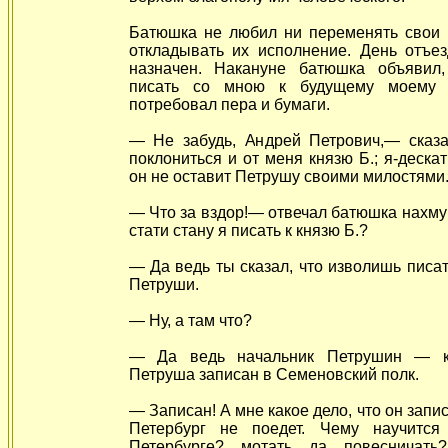
Батюшка не любил ни переменять свои 
откладывать их исполнение. День отъе
назначен. Накануне батюшка объявил
писать со мною к будущему моему н
потребовал пера и бумаги.
— Не забудь, Андрей Петрович,— сказ
поклониться и от меня князю Б.; я-дескат
он не оставит Петрушу своими милостями
— Что за вздор!— отвечал батюшка нахму
стати стану я писать к князю Б.?
— Да ведь ты сказал, что изволишь писат
Петруши.
— Ну, а там что?
— Да ведь начальник Петрушин — к
Петруша записан в Семеновский полк.
— Записан! А мне какое дело, что он запи
Петербург не поедет. Чему научится
Петербурге? мотать да повесничать?