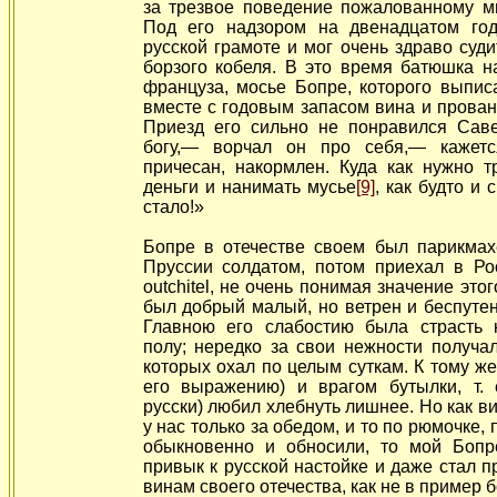
за трезвое поведение пожалованному м
Под его надзором на двенадцатом го
русской грамоте и мог очень
здраво суди
борзого кобеля. В это время батюшка н
француза, мосье Бопре, которого выпис
вместе с годовым запасом вина и прован
Приезд его сильно не понравился Саве
богу,— ворчал он про себя,— кажетс
причесан, накормлен. Куда как нужно т
деньги и нанимать мусье
[9]
, как будто и
стало!»
Бопре в отечестве своем был парикмах
Пруссии солдатом, потом приехал в Рос
outchitel, не очень понимая значение это
был добрый малый, но ветрен и беспутен
Главною его слабостию была страсть 
полу; нередко за свои нежности получал
которых охал по целым суткам. К тому же
его выражению) и врагом бутылки, т. е
русски) любил хлебнуть лишнее. Но как в
у нас только за обедом, и то по рюмочке,
обыкновенно и обносили, то мой Бопр
привык к русской настойке и даже стал п
винам своего отечества, как не в пример 