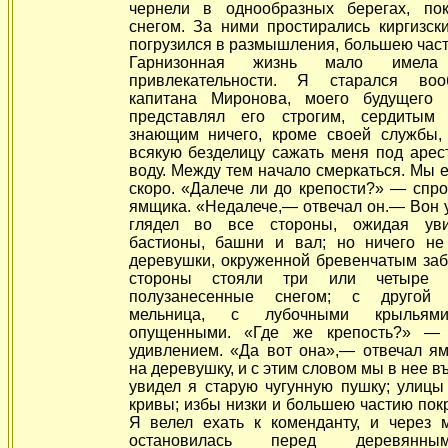
чернели в однообразных
берегах, п
снегом. За ними простирались киргизски
погрузился в размышления, большею час
Гарнизонная жизнь мало имел
привлекательности. Я старался воо
капитана Миронова, моего будущего 
представлял его строгим, сердитым 
знающим ничего, кроме своей службы,
всякую безделицу сажать меня под арес
воду. Между тем начало смеркаться. Мы 
скоро. «Далече ли до крепости?» — спро
ямщика. «Недалече,— отвечал он.— Вон 
глядел во все стороны, ожидая уви
бастионы, башни и вал; но ничего не
деревушки, окруженной бревенчатым заб
стороны стояли три или четыре с
полузанесенные снегом; с другой 
мельница, с лубочными крыльям
опущенными. «Где же крепость?» —
удивлением. «Да вот она»,— отвечал ям
на деревушку, и с этим словом мы в нее в
увидел я старую чугунную пушку; улицы
кривы; избы низки и большею частию по
Я велел ехать к коменданту, и через м
остановилась перед деревянны