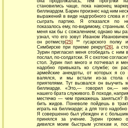
она продолжалась, тем прогулки на
становились чаще, пока наконец марке
биллиардом. Барин произнес над ним нес
выражений в виде надгробного слова и 
сыграть партию. Я отказался по 
показалось ему, по-видимому, странным. 
меня как бы с сожалением; однако мы ра
узнал, что его зовут Иваном Ивановиче
он ротмистр
[25]
** гусарского полку 
Симбирске при приеме рекрут
[26]
, а ст
Зурин пригласил меня отобедать с ним 
послал, по-солдатски. Я с охотою согласи
стол. Зурин пил много и потчевал и мен
надобно привыкать ко службе; он ра
армейские анекдоты, от которых я со 
валялся, и мы встали из-за стола 
приятелями. Тут вызвался он выучить м
биллиарде. «Это,— говорил он,— не
нашего брата служивого. В походе, напри
местечко — чем прикажешь заняться? В
бить жидов. Поневоле пойдешь в трак
играть на биллиарде; а для того надобно 
Я совершенно был убежден и с больши
принялся за учение. Зурин громко о
дивился моим быстрым успехам и, пос