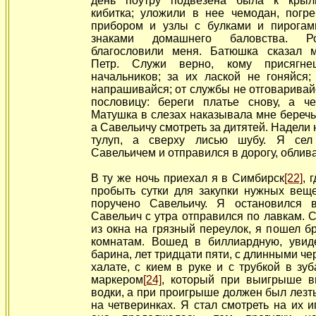
день поутру подвезена была к крыл
кибитка; уложили в нее чемодан, погр
прибором и узлы с булками и пирогам
знаками домашнего баловства. Р
благословили меня. Батюшка сказал 
Петр. Служи верно, кому присягне
начальников; за их лаской не гоняйся;
напрашивайся; от службы не отговаривай
пословицу: береги платье снову, а чес
Матушка в слезах наказывала мне беречь
а Савельичу смотреть за дитятей. Надели 
тулуп, а сверху лисью шубу. Я сел
Савельичем и отправился в дорогу, облив
В ту же ночь приехал я в Симбирск
[22]
, 
пробыть сутки для закупки
нужных веще
поручено Савельичу. Я остановился в
Савельич с утра отправился по лавкам. С
из окна на грязный переулок, я пошел б
комнатам. Вошед в биллиардную, увид
барина, лет тридцати пяти, с длинными че
халате, с кием в руке и с трубкой в зуб
маркером
[24]
, который при выигрыше 
водки, а при проигрыше должен был лезт
на четверинках. Я стал смотреть на их и