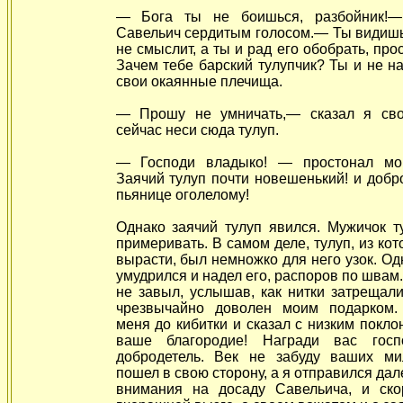
— Бога ты не боишься, разбойник!—
Савельич сердитым голосом.— Ты видишь
не смыслит, а ты и рад его обобрать, про
Зачем тебе барский тулупчик? Ты и не н
свои окаянные плечища.
— Прошу не умничать,— сказал я сво
сейчас неси сюда тулуп.
— Господи владыко! — простонал мо
Заячий тулуп почти новешенький! и добро
пьянице оголелому!
Однако заячий тулуп явился. Мужичок т
примеривать. В самом деле, тулуп, из кот
вырасти, был немножко для него узок. Одн
умудрился и надел его, распоров по швам.
не завыл, услышав, как нитки затрещал
чрезвычайно доволен моим подарком.
меня до кибитки и сказал с низким покло
ваше благородие! Награди вас гос
добродетель. Век не забуду ваших м
пошел в свою сторону, а я отправился дал
внимания на досаду Савельича, и ск