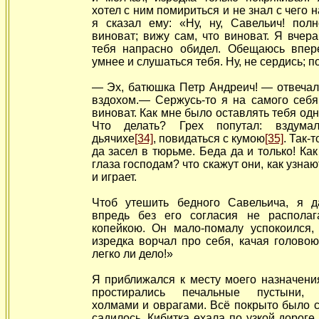
хотел с ним помириться и не знал с чего 
я сказал ему: «Ну, ну, Савельич! полн
виноват; вижу сам, что виноват. Я вчера
тебя напрасно обидел. Обещаюсь впер
умнее и слушаться тебя. Ну, не сердись; 
— Эх, батюшка Петр Андреич! — отвечал
вздохом.—
Сержусь-то я на самого себя
виноват. Как мне было оставлять
тебя одн
Что делать? Грех попутал: вздума
дьячихе
[34]
, повидаться с кумою
[35]
. Так-т
да засел в тюрьме. Беда да и только! Как
глаза господам? что скажут они, как узнают
и играет.
Чтоб утешить бедного Савельича, я 
впредь без его согласия не распола
копейкою. Он мало-помалу успокоился,
изредка ворчал про себя, качая головою
легко ли дело!»
Я приближался к месту моего назначени
простирались печальные пустыни, 
холмами и оврагами. Всё покрыто было 
садилось. Кибитка ехала по узкой дороге,