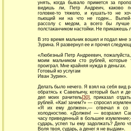
унять, когда бывало примется за проп
видишь ли, Петр Андреич, каково по
головке-то тяжело, и кушать-то не хоч
пьющий ни на что не годен... Выпей-
рассолу с медом, а всего бы лучше 
полстаканчиком настойки. Не прикажешь 
В это время мальчик вошел и подал мне за
Зурина. Я развернул ее и прочел следующ
«Любезный Петр Андреевич, пожалуйста,
моим мальчиком сто рублей, которые
проиграл. Мне крайняя нужда в деньгах.
Готовый ко услугам
Иван Зурин».
Делать было нечего. Я взял на себя вид 
обратясь к Савельичу, который был и ден
дел моих рачитель
[30]
, приказал отдат
рублей. «Как! зачем?» — спросил изумле
«Я их ему должен»,— отвечал я со 
холодностию. «Должен! — возразил Сав
часу приведенный в большее изумление;
сударь, успел ты ему задолжать? Дело чт
Воля твоя, сударь, а денег я не выдам».