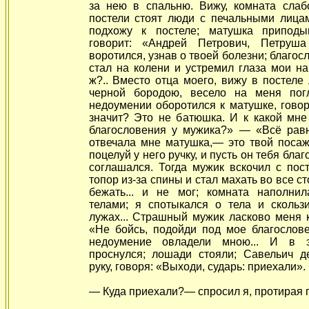
за нею в спальню. Вижу, комната слаб
постели стоят люди с
печальными лицам
подхожу к постеле; матушка приподы
говорит: «Андрей Петрович, Петруша
воротился, узнав о твоей болезни; благос
стал на колени и устремил глаза мои на
ж?.. Вместо отца моего, вижу в постеле
черной бородою, весело на меня пог
недоумении оборотился к матушке, гово
значит? Это не батюшка. И к какой мне
благословения у мужика?» — «Всё рав
отвечала мне матушка,— это твой поса
поцелуй у него ручку, и пусть он тебя благ
соглашался. Тогда мужик вскочил с пос
топор из-за спины и стал махать во все с
бежать... и не мог; комната наполни
телами; я спотыкался о тела и скольз
лужах... Страшный мужик ласково меня к
«Не бойсь, подойди под мое благослове
недоумение овладели мною... И в 
проснулся; лошади стояли; Савельич д
руку, говоря: «Выходи, сударь: приехали».
— Куда приехали?— спросил я, протирая г