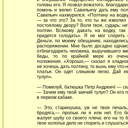
головы его. Я позвал вожатого, благодари
помочь и велел Савельичу дать ему пол
Савельич нахмурился. «Полтину на водку
— за что это? За то, что ты же изволил 
постоялому двору? Воля твоя, сударь: не
полтин. Всякому давать на водку, так
придется голодать». Я не мог спорить 
Деньги, по моему обещанию, находились
распоряжении. Мне было досадно однако
отблагодарить человека, выручившего ме
беды, то по крайней мере из очень
положения. «Хорошо,— сказал я хладно
не хочешь дать полтину, то вынь ему что-
платья. Он одет слишком легко. Дай е
тулуп».
— Помилуй, батюшка Петр Андреич! — ск
— Зачем ему твой заячий тулуп? Он его пр
в первом кабаке.
— Это, старинушка, уж не твоя печаль
бродяга,— пропью ли я или нет. Его б
жалует шубу со своего плеча: его на то б
твое холопье дело не спорить и слушаться