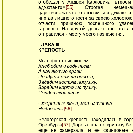
отобедал у Андрея Карловича, втроем
адъютантом
[55]
. Строгая немецка
царствовала за его столом, и я думаю, чт
иногда лишнего гостя за своею холосто
отчасти причиною поспешного удал
гарнизон. На другой день я простился 
отправился к месту моего назначения.
ГЛАВА III
КРЕПОСТЬ
Мы в фортеции живем,
Хлеб едим и воду пьем;
А как лютые враги
Придут к нам на пироги,
Зададим гостям пирушку:
Зарядим картечью пушку.
Солдатская песня.
Старинные люди, мой батюшка.
Недоросль.
[56]
Белогорская крепость находилась в сор
Оренбурга
[57]
. Дорога шла по крутому бе
еще не замерзала, и ее свинцовые в