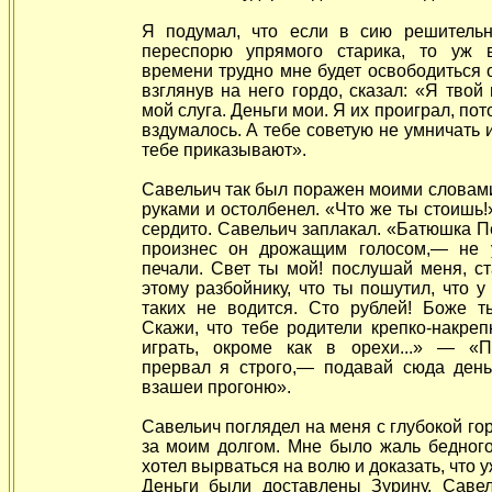
Я подумал, что если в сию решитель
переспорю упрямого старика, то уж 
времени трудно мне будет освободиться от
взглянув на него гордо, сказал: «Я твой 
мой слуга. Деньги мои. Я их проиграл, пот
вздумалось. А тебе советую не умничать и
тебе приказывают».
Савельич так был поражен моими словами
руками и остолбенел. «Что же ты стоишь!
сердито. Савельич заплакал. «Батюшка 
произнес он дрожащим голосом,— не 
печали. Свет ты мой! послушай меня, с
этому разбойнику, что ты пошутил, что у 
таких не водится. Сто рублей! Боже т
Скажи, что тебе родители крепко-накреп
играть, окроме как в орехи...» — «
прервал я строго,— подавай сюда день
взашеи прогоню».
Савельич поглядел на меня с глубокой го
за моим долгом. Мне было жаль бедного
хотел вырваться на волю и доказать, что у
Деньги были доставлены Зурину. Саве