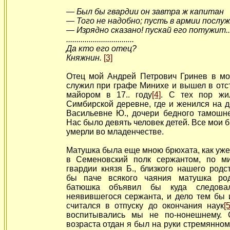
— Был бы гвардии он завтра ж капитан
— Того не надобно; пусть в армии послу
— Изрядно сказано! пускай его потужит..
.................................
Да кто его отец?
Княжнин.
[3]
Отец мой Андрей Петрович Гринев в мо
служил при графе Минихе и вышел в отс
майором в 17.. году
[4]
. С тех пор жи
Симбирской деревне, где и женился на 
Васильевне Ю., дочери бедного тамошне
Нас было девять человек детей. Все мои б
умерли во младенчестве.
Матушка была еще мною брюхата, как уже
в Семеновский полк сержантом, по м
гвардии князя Б., близкого нашего родс
бы паче
всякого чаяния матушка ро
батюшка объявил бы куда следова
неявившегося сержанта, и дело тем бы 
считался в отпуску до окончания наук
[5
воспитывались мы не по-нонешнему. 
возраста отдан я был на руки стремянном