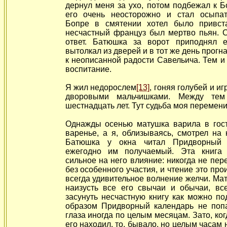
дернул меня за ухо, потом подбежал к Б
его очень неосторожно и стал осыпат
Бопре в смятении хотел было привст
несчастный француз был мертво пьян. С
ответ. Батюшка за ворот приподнял е
вытолкал из дверей и в тот же день прогна
к неописанной радости Савельича. Тем и
воспитание.
Я жил недорослем
[13]
, гоняя голубей и и
дворовыми мальчишками. Между те
шестнадцать лет. Тут судьба моя перемени
Однажды осенью матушка варила в гос
варенье, а я,
облизываясь, смотрел на 
Батюшка у окна читал Придворный 
ежегодно им получаемый. Эта книга 
сильное на него влияние: никогда не пер
без особенного участия, и чтение это про
всегда удивительное волнение желчи. Ма
наизусть все его свычаи и обычаи, все
засунуть несчастную книгу как можно по
образом Придворный календарь не поп
глаза иногда по целым месяцам. Зато, ког
его находил,
то, бывало, но целым часам 