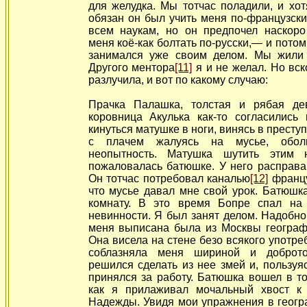
для желудка. Мы тотчас поладили, и хот
обязан он был учить меня по-французски
всем наукам, но он предпочел наскоро
меня коё-как болтать по-русски,— и
потом
занимался уже своим делом. Мы жили
Другого ментора
[11]
я и не желал. Но вск
разлучила, и вот по какому случаю:
Прачка Палашка, толстая и рябая де
коровница Акулька как-то согласились
кинуться матушке в ноги, винясь в престу
с плачем жалуясь
на мусье, обол
неопытность. Матушка шутить этим
пожаловалась батюшке. У него расправа
Он тотчас потребовал каналью
[12]
францу
что мусье давал мне свой урок. Батюшк
комнату. В это время Бопре спал на
невинности. Я был занят делом. Надобно 
меня выписана была из Москвы географи
Она висела на стене безо всякого употре
соблазняла меня шириной и доброт
решился сделать из нее змей и, пользуя
принялся за работу. Батюшка вошел в т
как я прилаживал мочальный хвост к
Надежды. Увидя мои упражнения в геогр