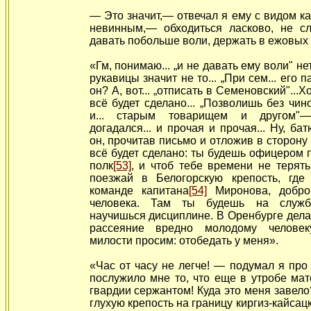
— Это значит,— отвечал я ему с видом к
невинным,— обходиться ласково, не сл
давать побольше воли, держать в ежовых 
«Гм, понимаю... „и не давать ему воли" н
рукавицы значит не то... „При сем... его п
он? А, вот... „отписать в Семеновский"...
всё будет сделано... „Позволишь без чин
и... старым товарищем и другом"
догадался... и прочая и прочая... Ну, б
он, прочитав письмо и отложив в сторону
всё будет сделано: ты будешь офицером п
полк
[53]
, и чтоб тебе времени не
терять
поезжай в Белогорскую крепость, гд
команде капитана
[54]
Миронова, доброг
человека. Там ты будешь на служб
научишься дисциплине. В Оренбурге делат
рассеяние вредно молодому человек
милости просим: отобедать у меня».
«Час от часу не легче! — подумал я про
послужило мне то, что еще в
утробе мат
гвардии сержантом! Куда это меня завело?
глухую крепость на границу киргиз-кайсацк