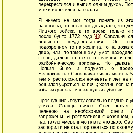
перекрестился и выпил одним духом. По
мне и воротился на полати.
Я ничего не мог тогда понять из это
разговора; но после уж догадался, что де
Яицкого войска, в то время только чт
после бунта 1772 года.
[48]
Савельич сл
большого неудовольствия. Он по
подозрением то на хозяина, то на вожат
двор, или, по-тамошнему, умет, находилс
степи, далече от всякого селения, и оч
разбойническую пристань. Но делать
Нельзя было и подумать о продол
Беспокойство Савельича очень меня заб
тем я расположился ночевать и лег на л
решился убраться на печь; хозяин лег на 
изба захрапела, и я заснул как убитый.
Проснувшись поутру довольно поздно, я ув
утихла. Солнце сияло. Снег лежал о
пеленою на необозримой степи. 
запряжены. Я расплатился с хозяином, 
нас такую умеренную плату, что даже Сав
заспорил и не стал торговаться по своем
и вчерашние подозрения изгладились 