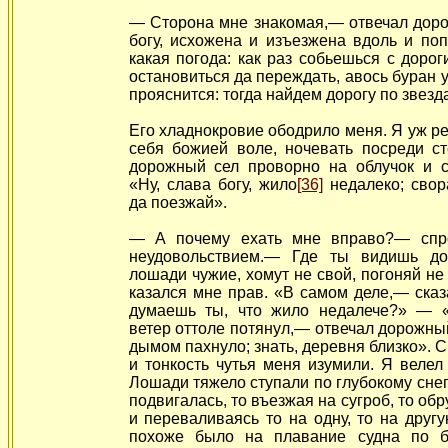
— Сторона мне знакомая,— отвечал дор
богу, исхожена и изъезжена вдоль и по
какая погода: как раз собьешься с дорог
остановиться да переждать, авось буран у
прояснится: тогда найдем дорогу по звезд
Его хладнокровие ободрило меня. Я уж р
себя божией воле,
ночевать посреди ст
дорожный сел проворно на облучок и с
«Ну, слава богу, жило
[36]
недалеко; свор
да поезжай».
— А почему ехать мне вправо?— спр
неудовольствием.— Где ты видишь до
лошади чужие, хомут не свой, погоняй н
казался мне прав. «В самом деле,— ска
думаешь ты, что жило недалече?» — «
ветер оттоле потянул,— отвечал дорожны
дымом пахнуло; знать, деревня близко». С
и тонкость чутья меня изумили. Я велел
Лошади тяжело ступали по глубокому снегу
подвигалась, то въезжая на сугроб, то об
и переваливаясь то на одну, то на другу
похоже было на плавание судна по б