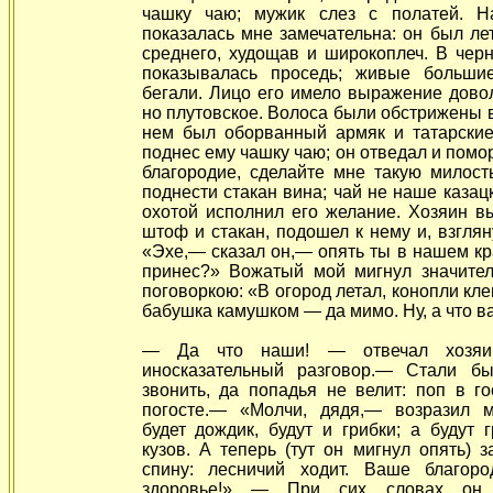
чашку чаю; мужик слез с полатей. Н
показалась мне замечательна: он был лет
среднего, худощав и широкоплеч. В чер
показывалась проседь; живые больши
бегали. Лицо его имело выражение
дово
но плутовское. Волоса были обстрижены в
нем был оборванный армяк и татарски
поднес ему чашку чаю; он отведал и пом
благородие, сделайте мне такую милост
поднести стакан вина; чай не наше казацк
охотой исполнил его желание. Хозяин в
штоф и стакан, подошел к нему и, взглян
«Эхе,— сказал он,— опять ты в нашем кр
принес?» Вожатый мой мигнул значител
поговоркою: «В огород летал, конопли кл
бабушка камушком — да мимо. Ну, а что 
— Да что наши! — отвечал хозяин
иносказательный разговор.— Стали б
звонить, да попадья не велит: поп в го
погосте.— «Молчи, дядя,— возразил 
будет дождик, будут и грибки; а будут г
кузов. А теперь (тут он мигнул опять) з
спину: лесничий ходит. Ваше благор
здоровье!» — При сих словах он 