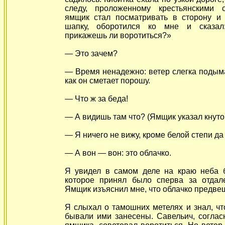
следу, проложенному крестьянскими 
ямщик стал посматривать в сторону и 
шапку, оборотился ко мне и сказал
прикажешь ли воротиться?»
— Это зачем?
— Время ненадежно: ветер слегка подым
как он сметает порошу.
— Что ж за беда!
— А видишь там что? (Ямщик указал кнутом
— Я ничего не вижу, кроме белой степи да
— А вон — вон: это облачко.
Я увидел в самом деле на краю неба б
которое принял было сперва за отдал
Ямщик изъяснил мне, что облачко предве
Я слыхал о тамошних метелях и знал, ч
бывали ими занесены. Савельич, соглас