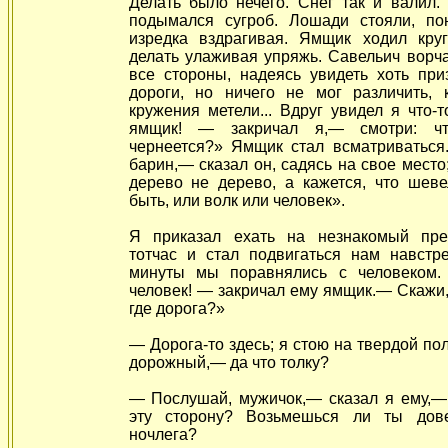
Делать было нечего. Снег так и валил.
подымался сугроб. Лошади стояли, по
изредка вздрагивая. Ямщик ходил круг
делать улаживая упряжь. Савельич ворча
все стороны, надеясь увидеть хоть при
дороги, но ничего не мог различить, 
кружения метели... Вдруг увидел я что-т
ямщик! — закричал я,— смотри: ч
чернеется?» Ямщик стал всматриваться.
барин,— сказал он, садясь на свое место;
дерево не дерево, а кажется, что шеве
быть, или волк или человек».
Я приказал ехать на незнакомый пре
тотчас и стал подвигаться нам навстре
минуты мы поравнялись с человеком.
человек! — закричал ему ямщик.— Скажи,
где дорога?»
— Дорога-то здесь; я стою на твердой по
дорожный,— да что толку?
— Послушай, мужичок,— сказал я ему,—
эту сторону? Возьмешься ли ты дов
ночлега?