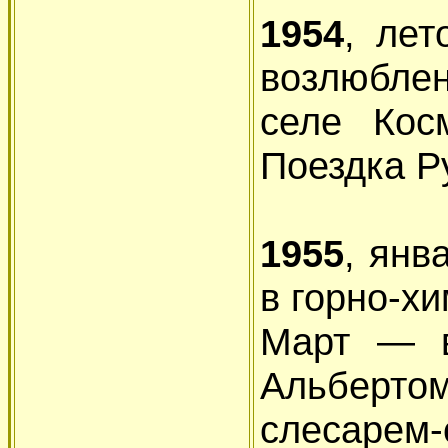
1954
, лет
возлюбле
селе Кос
Поездка Р
1955
, янв
в горно-х
Март — в
Альберто
слеса