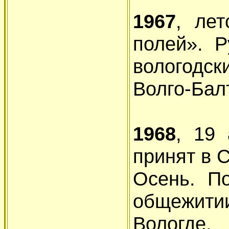
1967
, ле
полей». Р
вологодск
Волго-Бал
1968
, 19
принят в 
Осень. П
общежит
Вологде.