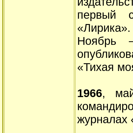
издатель
первый с
«Лирика».
Ноябрь 
опублико
«Тихая мо
1966
, ма
командир
журналах 