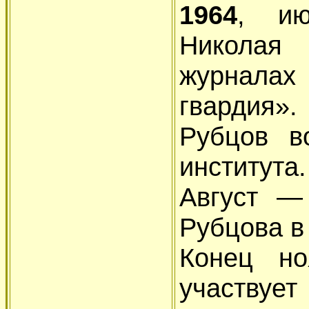
1964
, ию
Николая 
журнала
гвардия».
Рубцов в
института.
Август —
Рубцова в
Конец н
участву