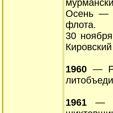
мурмански
Осень — 
флота.
30 ноября
Кировский
1960
— Ру
литобъеди
1961
— Ру