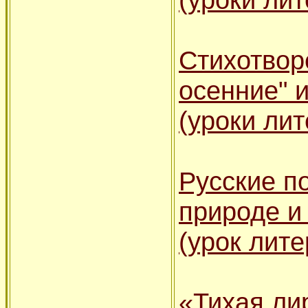
Стихотвор
осенние" и
(уроки лит
Русские п
природе и
(урок лите
«Тихая ли