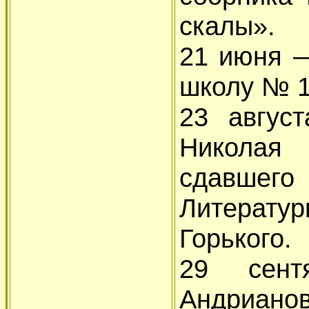
скалы».
21 июня 
школу № 1
23 авгус
Николая
сдавшего 
Литерату
Горького.
29 сен
Андрианов