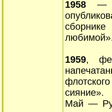
1958
— с
опублик
сборни
любимой»
1959
, фе
напеча
флотско
сияние».
Май — Ру