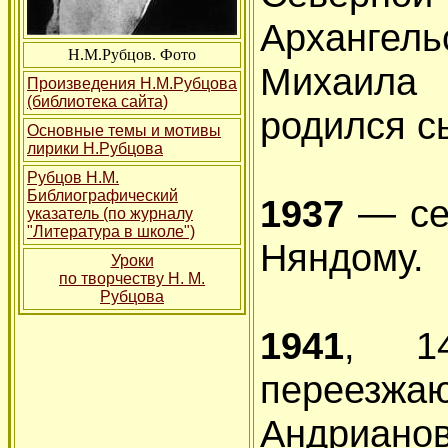
Архангел
Н.М.Рубцов. Фото
Михаила
Произведения Н.М.Рубцова
(библиотека сайта)
родился с
Основные темы и мотивы
лирики Н.Рубцова
Рубцов Н.М.
Библиографический
1937
— се
указатель (по журналу
"Литература в школе")
Няндому.
Уроки
по творчеству Н. М.
Рубцова
1941
, 1
переезж
Андрианов