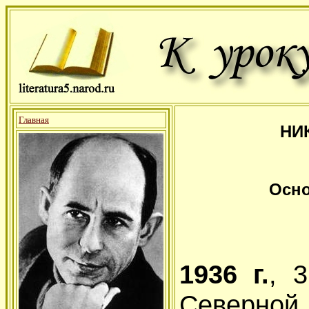
Главная
НИ
Осно
1936 г.
, 
Север