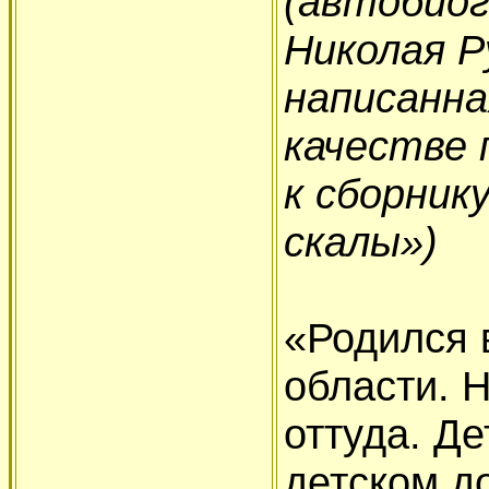
(автобиог
Николая Р
написанная
качестве 
к сборник
скалы»)
«Родился в
области. Н
оттуда. Д
детском д