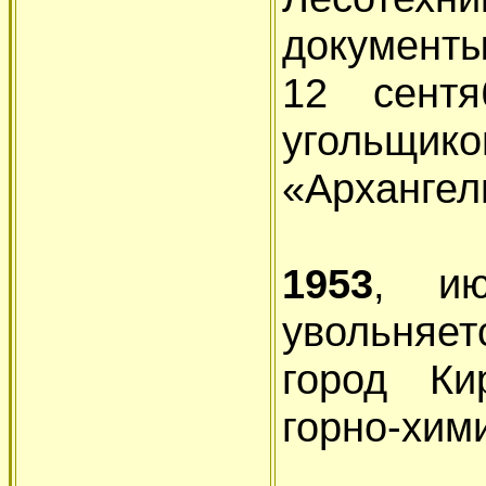
документы
12 сент
угольщи
«Архангел
1953
, и
увольняе
город Ки
горно-хим