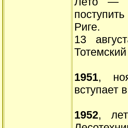
Лето — Н
поступит
Риге.
13 авгус
Тотемский
1951
, но
вступает 
1952
, ле
Лесотехн