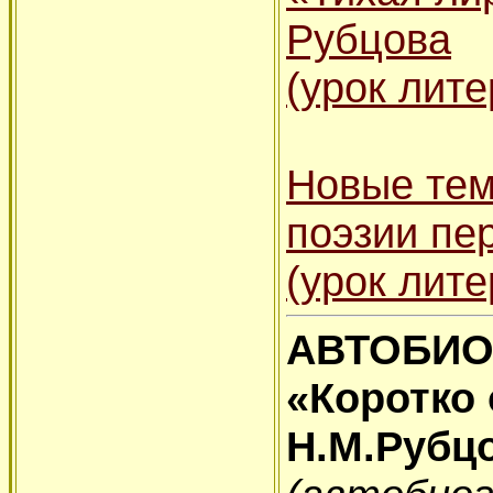
Рубцова
(урок лите
Новые тем
поэзии пе
(урок лите
АВТОБИО
«Коротко 
Н.М.Рубц