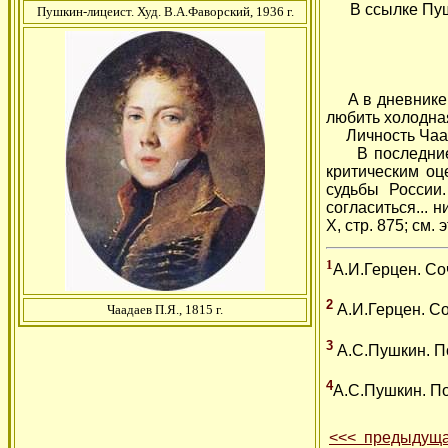
В ссылке Пушки
Пушкин-лицеист. Худ. В.А.Фаворский, 1936 г.
А в дневнике 1
любить холодная 
Личность Чаада
В последние г
критическим оц
судьбы России
согласиться... 
X, стр. 875; см. 
1
А.И.Герцен. Соч
2
А.И.Герцен. Соч
Чаадаев П.Я., 1815 г.
3
А.С.Пушкин. Полн
4
А.С.Пушкин. Полн
<<< предыдуща