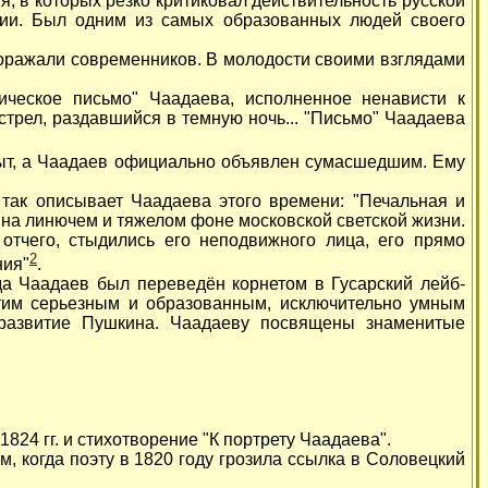
, в которых резко критиковал действительность русской
сии. Был одним из самых образованных людей своего
ражали современников. В молодости своими взглядами
ское письмо" Чаадаева, исполненное ненависти к
ыстрел, раздавшийся в темную ночь... "Письмо" Чаадаева
т, а Чаадаев официально объявлен сумасшедшим. Ему
ак описывает Чаадаева этого времени: "Печальная и
 на линючем и тяжелом фоне московской светской жизни.
отчего, стыдились его неподвижного лица, его прямо
2
ния"
.
 Чаадаев был переведён корнетом в Гусарский лейб-
этим серьезным и образованным, исключительно умным
 развитие Пушкина. Чаадаеву посвящены знаменитые
24 гг. и стихотворение "К портрету Чаадаева".
когда поэту в 1820 году грозила ссылка в Соловецкий