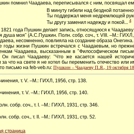
н помнил Чаадаева, переписывался с ним, посвящал ему
В минуту гибели над бездной потаенно
Ты поддержал меня недремлющей рук
4
Ты другу заменил надежду и покой...
821 года Пушкин делает запись, относящуюся к Чаадаеву: 
душа моя" (А.С.Пушкин. Полн. собр. соч., т. VIII. –М.: ГИХЛ, 
ева, несомненно, повлияла на создание образа Онегина.
оды жизни Пушкин встречался с Чаадаевым, но прежней
енкам Чаадаева, высказанным в "Философическом письме
. Он писал Чаадаеву: "Что же касается нашей историч
ни за что на свете я не хотел бы переменить отечество или и
это письмо на feb-veb.ru:
Пушкин – Чаадаеву П.Я., 19 октября 18
инения, т. V. –М.: ГИХЛ, 1956, стр. 138.
инения, т. V. –М.: ГИХЛ, 1956, стр. 140.
. собр. соч., т. I. –М.: ГИХЛ, 1931, стр. 346.
. собр. соч., т. II. –М.: ГИХЛ, 1931, стр. 52.
я страница