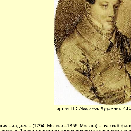
Портрет П.Я.Чаадаева. Художник И.Е.В
ч Чаадаев – (1794, Москва –
1856, Москва) – русский фил