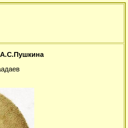
 А.С.Пушкина
аадаев