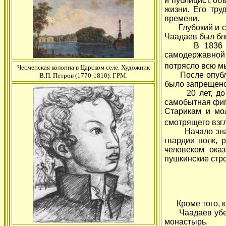
и публицист, о
жизни. Его тр
времени.
Глубокий и сам
Чаадаев был бли
В 1836 году 
самодержавной Р
потрясло всю 
Чесменская колонна в Царском селе. Художник
После опублик
В.П. Петров (1770-1810). ГРМ.
было запрещено
20 лет, до са
самобытная фиг
Старикам и мол
смотрящего взгл
Начало знаком
гвардии полк, 
человеком ока
пушкинские стро
Кроме того, к 
Чаадаев убедил
монастырь.