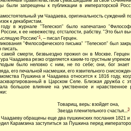
бъявленный правительством сумасшедшим за свои сочинения
уды были запрещены к публикации в императорской Рос
остоятельный ум Чаадаева, оригинальность суждений по
зок к декабристам.
в журнале "Телескоп" было напечатано "Философиче
оссии, к ее невежеству, отсталости, рабству. "Это был в
1
мыслящую Россию"
, – писал Герцен.
ования "Философического письма" "Телескоп" был закры
 писать.
мой смерти, безвыездно прожил он в Москве. Герцен т
ура Чаадаева резко отделяется каким-то грустным упреком
одым было неловко с ним, не по себе; они, бог знает 
яда, его печальной насмешки, его язвительного снисхожде
ства Пушкина и Чаадаева относится к 1816 году, когда
расквартированный в Царском Селе. Близкая дружба с 
зала большое влияние на умственное и нравственное
ки:
Товарищ, верь: взойдет она,
3
Звезда пленительного счастья...
Чаадаеву обращены еще два пушкинских послания 1821 и 18
 Карамзина заступиться за Пушкина перед императором, 