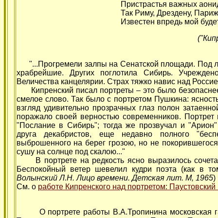
Пристрастья важных аони
Так Риму, Дрездену, Пари
Известен впредь мой будет
("Кип
"...Прогремели залпы на Сенатской площади. Под л
храбрейшие. Других поглотила Сибирь. Учрежден
Величества канцелярии. Страх тяжко навис над Россие
Кипренский писал портреты – это было безопаснее. 
смелое слово. Так было с портретом Пушкина: ясность
взгляд удивительно прозрачных глаз полон затаенно
поражало своей верностью современников. Портрет 
"Послание в Сибирь"; тогда же прозвучал и "Арион"
друга декабристов, еще недавно полного "бесп
выброшенного на берег грозою, но не покорившегос
сушу на солнце под скалою..."
В портрете на редкость ясно выразилось сочетани
Беспокойный ветер шевелил кудри поэта (как в том
Волынский Л.Н. Лицо времени. Детская лит. М, 1965
)
См. о
работе Кипренского над портретом: Паустовский 
О портрете работы В.А.Тропинина московская газе