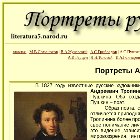
главная
|
М.В.Ломоносов
|
В.А.Жуковский
|
А.С.Грибоедов
|
А.С.Пушки
|
А.И.Герцен
|
Л.Н.Толстой
И.А.Гончаров
Портреты А
В 1827 году известные русские художни
Андреевич Тропин
Пушкина. Оба созд
Пушкин – поэт.
Образ поэта, созд
отличается приподн
Тропинина более про
свое понимание личн
это видение зависи
мировоззрения, инт