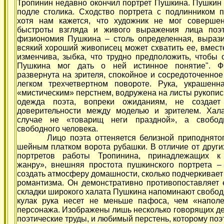
Тропинин недавно окончил портрет Пушкина. Пушкин 
подле столика. Сходство портрета с
подлинником по
хотя нам кажется, что художник не мог совершен
быстроты взгляда и живого выражения лица поэт
физиономия Пушкина – столь определенная, вырази
всякий хороший живописец может схватить ее, вместе
изменчива, зыбка, что трудно предположить, чтобы 
Пушкина мог дать о ней истинное понятие". Ф
развернута на зрителя, спокойное и сосредоточенное
легком трехчетвертном повороте. Рука, украшен
«мистическим» перстнем, водружена на листы рукопи
одежда поэта, вопреки ожиданиям, не создае
доверительности между моделью и зрителем. Хал
случае не «товарищ неги праздной», а свобо
свободного человека.
Лицо поэта оттеняется белизной приподнятог
шейным платком ворота рубашки. В отличие от други
портретов работы Тропинина, принадлежащих к
жанру», внешняя простота пушкинского портрета –
создать атмосферу домашности, сколько подчеркивает
романтизма. Он демонстративно противопоставляет 
складки широкого халата Пушкина напоминают свободн
кулак рука несет не меньше пафоса, чем «наполео
персонажа. Изображены лишь несколько говорящих дет
поэтические труды, и любимый перстень, которому поэ