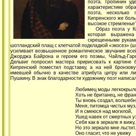
поэта. Тропинин уд
характеристике обр
поэта, несколько 
Кипренского же боль
высокое стремленье"
Образ поэта у Кип
которая выражена
скрещенными руками
шотландский плащ с клетчатой подкладкой «экосез» (шо
усиливает возвышенное романтическое звучание все
Джорджа Байрона и героем его поэмы, Чайльд-Гаро
Дельвиг попросил мастера пририсовать к картине 
Кипренский поместил подставку, а на ней бронзову
имевшей обычно в качестве атрибута цитру или ли
Пушкину. В знак благодарности художнику поэт написал
Любимец моды легкокрыл
Хоть не британец, не фран
Ты вновь создал, волшебн
Меня, питомца чистых муз,
И я смеюся над могилой,
Ушед навек от смертных уз
Себя как в зеркале я вижу,
Но это зеркало мне льстит.
Оно гласит, что не увижу