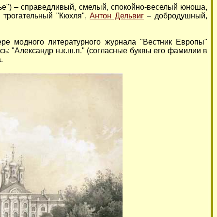
лье") – справедливый, смелый, спокойно-веселый юноша,
 трогательный "Кюхля",
Антон Дельвиг
– добродушный,
ере модного литературного журнала "Вестник Европы"
сь: "Александр н.к.ш.п." (согласные буквы его фамилии в
.