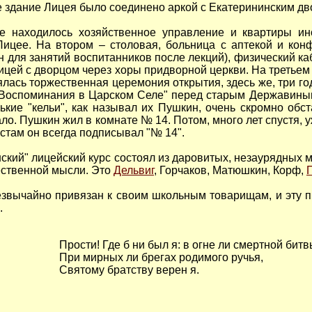
 здание Лицея было соединено аркой с Екатерининским дв
 находилось хозяйственное управление и квартиры инс
ицее. На втором – столовая, больница с аптекой и конф
 для занятий воспитанников после лекций), физический каби
ей с дворцом через хоры придворной церкви. На третьем ж
ялась торжественная церемония открытия, здеcь же, три г
Воспоминания в Царском Селе" перед старым Державиным
кие "кельи", как называл их Пушкин, очень скромно обст
ло. Пушкин жил в комнате № 14. Потом, много лет спустя,
стам он всегда подписывал "№ 14".
кий" лицейский курс состоял из даровитых, незаурядных м
ественной мысли. Это
Дельвиг
, Горчаков, Матюшкин, Корф,
звычайно привязан к своим школьным товарищам, и эту пы
.
Прости! Где б ни был я: в огне ли смертной битв
При мирных ли брегах родимого ручья,
Святому братству верен я.