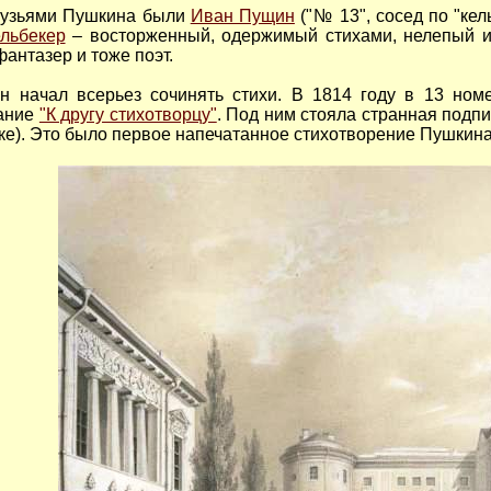
узьями Пушкина были
Иван Пущин
("№ 13", сосед по "ке
льбекер
– восторженный, одержимый стихами, нелепый и
антазер и тоже поэт.
 начал всерьез сочинять стихи. В 1814 году в 13 ном
лание
"К другу стихотворцу"
. Под ним стояла странная подпи
ке). Это было первое напечатанное стихотворение Пушкина