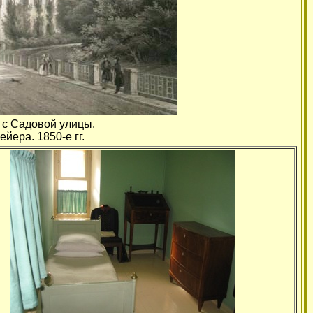
 с Садовой улицы.
йера. 1850-е гг.