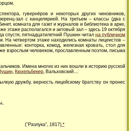
орцом.
пектора, гувернёров и некоторых других чиновников,
еренц-зал с канцелярией. На третьем – классы (два с
нет, комната для газет и журналов и библиотека в арке,
е этаже располагался и актовый зал – здесь 19 октября
ода спустя, пятнадцатилетний Пушкин читал
на публичном
. На четвертом этаже находились комнаты лицеистов –
авленные: конторка, комод, железная кровать, стол для
 уже взрослым человеком, прославленным поэтом, письма
альчиков. Имена многих из них вошли в историю русской
Пущин
,
Кюхельбекер
, Вальховский…
лкую дружбу, верность лицейскому братству он пронес
ы,
("Разлука", 1817)
*