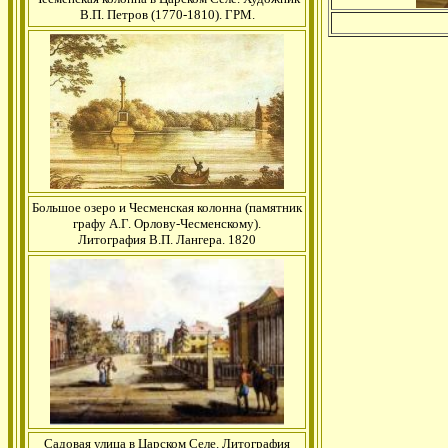
В.П. Петров (1770-1810). ГРМ.
Большое озеро и Чесменская колонна (памятник
графу А.Г. Орлову-Чесменскому).
Литография В.П. Лангера. 1820
Садовая улица в Царском Селе. Литография