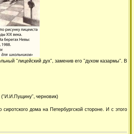
льный "лицейский дух", заменив его "духом казармы". В
("И.И.Пущину", черновик)
 сиротского дома на Петербургской стороне. И с этого