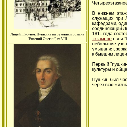
Четырехэтажное
В нижнем этаже
служащих при Л
кафедрами, один
соединяющей Лиц
1811 года состо
Лицей. Рисунок Пушкина на рукописи романа
экзамене
свои "
''Евгений Онегин'', гл.VIII
небольшие узень
умывания, зерка
к бывшим лицеи
Первый "пушкинс
культуры и общ
Пушкин был чре
через всю жизнь