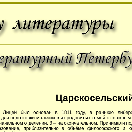
Царскосельски
й Лицей был основан в 1811 году, в раннюю либера
 для подготовки мальчиков из родовитых семей к «важным 
а начальном отделении, 3 – на окончательном. Принимали по
зование, приблизительно в объёме философского и юр