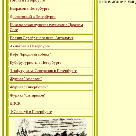
Гоголь в Петербурге
окончившие лице
Некрасов в Петербурге
Достоевский в Петербурге
Николаевская мужская гимназия в Царском
Селе
Поэзия Серебряного века. Антология
Ахматова в Петербурге
Кафе "Бродячая собака"
Кубофутуристы в Петербурге
Эгофутуризм. Северянин в Петербурге
Журнал "Аполлон"
Журнал "Гиперборей"
Журнал "Сатирикон"
ДИСК
Ф.Сологуб в Петербурге