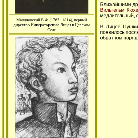
Ближайшими др
Вильгельм Кюхе
медлительный, ф
–
Малиновский В.Ф. (1765
1814), первый
директор Императорского Лицея в Царском
В Лицее Пушкин
Селе
появилось пос
обратном поряд