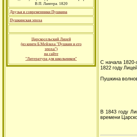
В.П. Лангера. 1820
Друзья и современники Пушкина
Пушкинская эпоха
Царскосельский Лицей
(из книги Б.Мейлаха "Пушкин и его
эпоха")
на сайте
"Литература для школьников"
С начала 1820-
1822 году Лице
Пушкина волнов
В 1843 году Ли
времени Царско