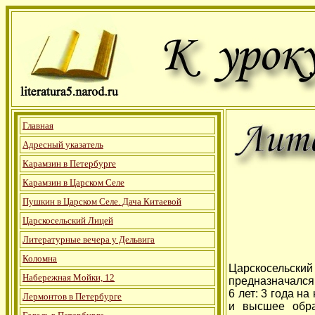
Главная
Адресный указатель
Карамзин в Петербурге
Карамзин в Царском Селе
Пушкин в Царском Селе. Дача Китаевой
Царскосельский Лицей
Литературные вечера у Дельвига
Коломна
Царскосельски
Набережная Мойки, 12
предназначался
6 лет: 3 года н
Лермонтов в Петербурге
и высшее обра