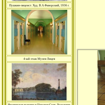
Пушкин-лицеист. Худ. В.А.Фаворский, 1936 г.
4-ый этаж Музея-Лицея
Чесменская колонна в Царском Селе. Художник