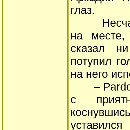
глаз.
Несчастн
на месте,
сказал н
потупил го
на него ис
– Pardon,
с приятн
коснувшись
уставилс