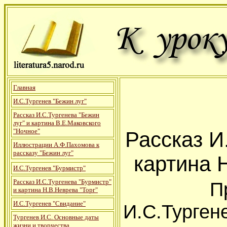
Главная
И.С.Тургенев "Бежин луг"
Рассказ И.С.Тургенева "Бежин
луг" и картина В.Е.Маковского
"Ночное"
Рассказ И
Иллюстрации А.Ф.Пахомова к
рассказу "Бежин луг"
картина 
И.С.Тургенев "Бурмистр"
Рассказ И.С.Тургенева "Бурмистр"
При изу
и картина Н.В.Неврева "Торг"
И.С.Тургенев "Свидание"
И.С.Турген
Тургенев И.С. Основные даты
жизни и творчества