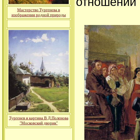
отношении
Мастерство Тургенева в
изображении родной природы
Тургенев и картина В.Д.Поленова
"Московский дворик"