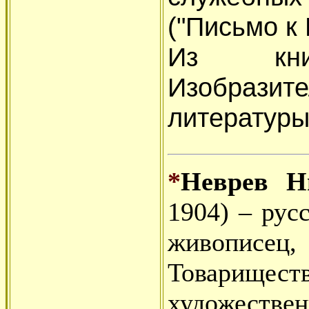
("Письмо к 
Из кни
Изобразите
литературы
*
Неврев Н
1904) – рус
живописец, 
Товари
художествен