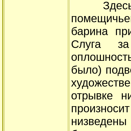
Здесь да
помещичье
барина при
Слуга за
оплошность
было) подв
художестве
отрывке н
произнос
низведены 