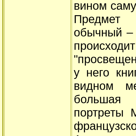
вином саму
Предмет 
обычный – 
происход
"просвещен
у него кни
видном м
большая 
портреты М
французско