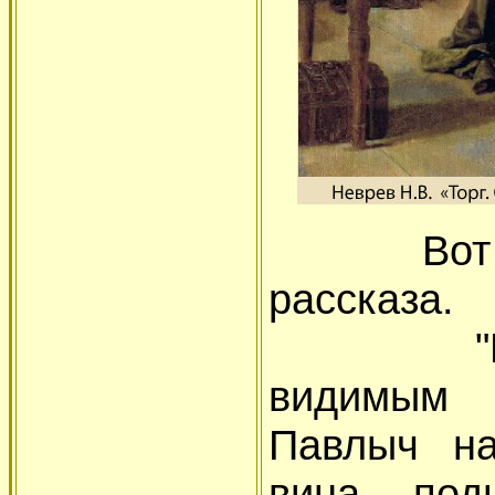
Вот неб
рассказа.
"Позавт
видимым 
Павлыч на
вина, по