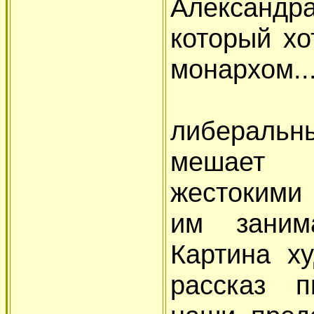
Александра
который хо
монархом..
Чтение
либеральн
мешает 
жестокими 
им заним
Картина х
рассказ п