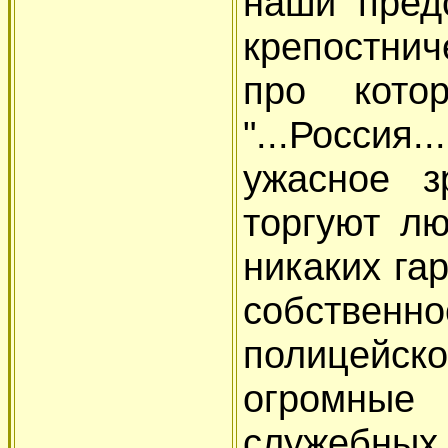
наши пред
крепостнич
про котор
"...Росси
ужасное з
торгуют лю
никаких га
собствен
полицейско
огромны
служебны