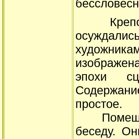
бессловесн
Крепостн
осуждались
художник
изображен
эпохи сц
Содержан
простое.
Помещики
беседу. Он