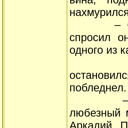
нахмурился
– Отчег
спросил о
одного из 
Камер
останови
побледнел.
– Ведь
любезный 
Аркадий П