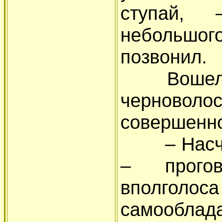
ступай,
небольшого
позвонил.
Вошел чел
черновол
совершенн
– Насчет 
– прого
вполгол
самооблада