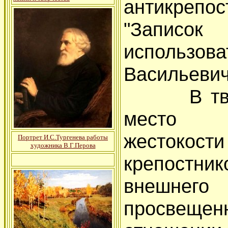
антикрепо
"Записо
использо
Васильевич
В творче
место з
жестокости
Портрет И.С.Тургенева работы
художника В.Г.Перова
крепостн
внешнего
просвещен