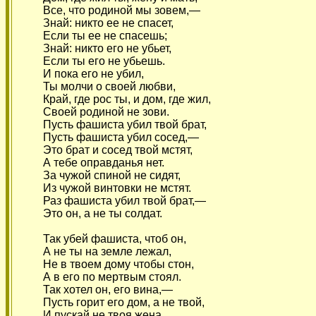
Все, что родиной мы зовем,—
Знай: никто ее не спасет,
Если ты ее не спасешь;
Знай: никто его не убьет,
Если ты его не убьешь.
И пока его не убил,
Ты молчи о своей любви,
Край, где рос ты, и дом, где жил,
Своей родиной не зови.
Пусть фашиста убил твой брат,
Пусть фашиста убил сосед,—
Это брат и сосед твой мстят,
А тебе оправданья нет.
За чужой спиной не сидят,
Из чужой винтовки не мстят.
Раз фашиста убил твой брат,—
Это он, а не ты солдат.
Так убей фашиста, чтоб он,
А не ты на земле лежал,
Не в твоем дому чтобы стон,
А в его по мертвым стоял.
Так хотел он, его вина,—
Пусть горит его дом, а не твой,
И пускай не твоя жена,