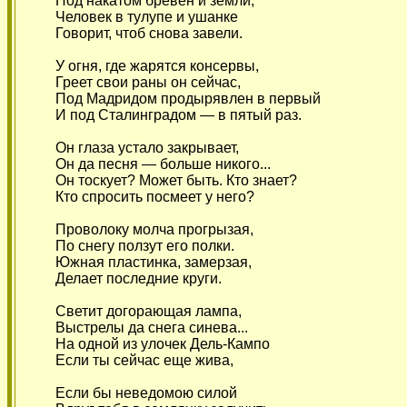
Под накатом бревен и земли,
Человек в тулупе и ушанке
Говорит, чтоб снова завели.
У огня, где жарятся консервы,
Греет свои раны он сейчас,
Под Мадридом продырявлен в первый
И под Сталинградом — в пятый раз.
Он глаза устало закрывает,
Он да песня — больше никого...
Он тоскует? Может быть. Кто знает?
Кто спросить посмеет у него?
Проволоку молча прогрызая,
По снегу ползут его полки.
Южная пластинка, замерзая,
Делает последние круги.
Светит догорающая лампа,
Выстрелы да снега синева...
На одной из улочек Дель-Кампо
Если ты сейчас еще жива,
Если бы неведомою силой