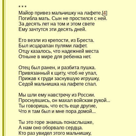
* * *
Майор привез мальчишку на лафете.[
4
]
Погибла мать. Сын не простился с ней.
За десять лет на том и этом свете
Ему зачтутся эти десять дней.
Его везли из крепости, из Бреста.
Был исцарапан пулями лафет.
Отцу казалось, что надежней места
Отныне в мире для ребенка нет.
Отец был ранен, и разбита пушка.
Привязанный к щиту, чтоб не упал,
Прижав к груди заснувшую игрушку,
Седой мальчишка на лафете спал.
Мы шли ему навстречу из России.
Проснувшись, он махал войскам рукой...
Ты говоришь, что есть еще другие,
Что я там был и мне пора домой...
Ты это горе знаешь понаслышке,
А нам оно оборвало сердца.
Кто раз увидел этого мальчишку,