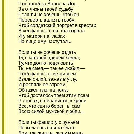
Что погиб за Волгу, за Дон,
За отчизны твоей судьбу;
Если ты не хочешь, чтоб он
Перевертывался в гробу,
Чтоб солдатский портрет в крестах
Взял фашист и на пол сорвал
И у матери на глазах
На лицо ему наступал...
Если ты не хочешь отдать
Ту, с которой вдвоем ходил,
Ту, что долго поцеловать
Ты не смел,— так ее любил,—
Чтоб фашисты ее живьем
Взяли силой, зажав в углу,
И распяли ее втроем,
Обнаженную, на полу;
Чтоб досталось трем этим псам
В стонах, в ненависти, в крови
Все, что свято берег ты сам
Всею силой мужской любви...
Если ты фашисту с ружьем
Не желаешь навек отдать
Дом, где жил ты, жену и мать,