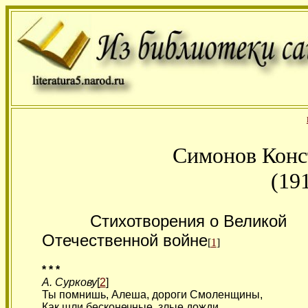
Симонов Конс
(19
Стихотворения о Великой
Отечественной войне
[
1
]
* * *
А. Суркову
[
2
]
Ты помнишь, Алеша, дороги Смоленщины,
Как шли бесконечные, злые дожди,