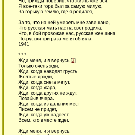
Но, трижды поверив, что жизнь уже вся,
Я все-таки горд был за самую милую,
За горькую землю, где я родился,
За то, что на ней умереть мне завещано,
Что русская мать нас на свет родила,
Что, в бой провожая нас, русская женщина
По-русски три раза меня обняла.
1941
* * *
Жди меня, и я вернусь.[
3
]
Только очень жди,
Жди, когда наводят грусть
Желтые дожди,
Жди, когда снега метут,
Жди, когда жара,
Жди, когда других не ждут,
Позабыв вчера.
Жди, когда из дальних мест
Писем не придет,
Жди, когда уж надоест
Всем, кто вместе ждет.
Жди меня, и я вернусь,