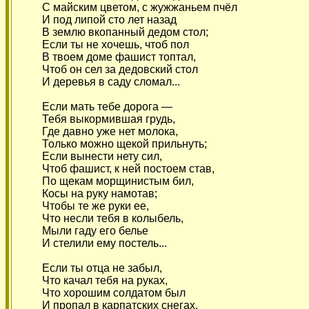
С майским цветом, с жужжаньем пчёл
И под липой сто лет назад
В землю вкопанный дедом стол;
Если ты не хочешь, чтоб пол
В твоем доме фашист топтал,
Чтоб он сел за дедовский стол
И деревья в саду сломал...
Если мать тебе дорога —
Тебя выкормившая грудь,
Где давно уже нет молока,
Только можно щекой прильнуть;
Если вынести нету сил,
Чтоб фашист, к ней постоем став,
По щекам морщинистым бил,
Косы на руку намотав;
Чтобы те же руки ее,
Что несли тебя в колыбель,
Мыли гаду его белье
И стелили ему постель...
Если ты отца не забыл,
Что качал тебя на руках,
Что хорошим солдатом был
И пропал в карпатских снегах,