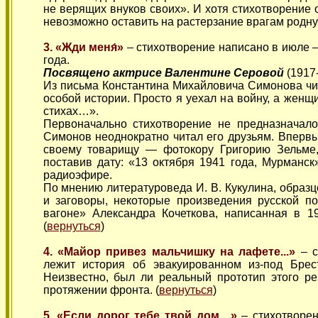
не верящих внуков своих». И хотя стихотворение об
невозможно оставить на растерзание врагам родну
3. «Жди меня́»
– стихотворение написано в июле —
года.
Посвящено актрисе Валентине Серовой
(1917-
Из письма Константина Михайловича Симонова чита
особой истории. Просто я уехал на войну, а женщ
стихах…».
Первоначально стихотворение не предназначал
Симонов неоднократно читал его друзьям. Впервы
своему товарищу — фотокору Григорию Зельме, 
поставив дату: «13 октября 1941 года, Мурманск
радиоэфире.
По мнению литературоведа И. В. Кукулина, образ
и заговоры, некоторые произведения русской п
вагоне» Александра Кочеткова, написанная в 1
(
вернуться
)
4. «Майор привез мальчишку на лафете...»
– 
лежит история об эвакуированном из-под Брест
Неизвестно, был ли реальный прототип этого р
протяжении фронта. (
вернуться
)
5. «Если дорог тебе твой дом…»
– стихотворен