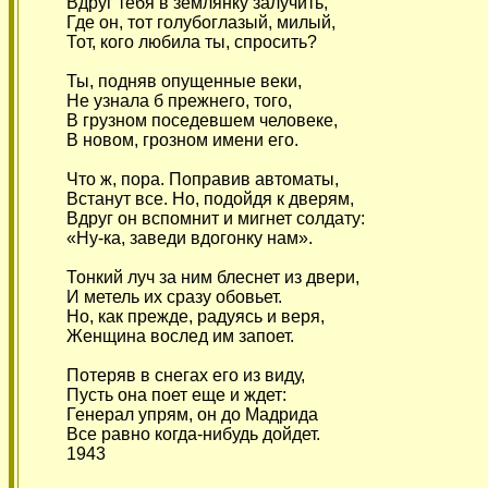
Вдруг тебя в землянку залучить,
Где он, тот голубоглазый, милый,
Тот, кого любила ты, спросить?
Ты, подняв опущенные веки,
Не узнала б прежнего, того,
В грузном поседевшем человеке,
В новом, грозном имени его.
Что ж, пора. Поправив автоматы,
Встанут все. Но, подойдя к дверям,
Вдруг он вспомнит и мигнет солдату:
«Ну-ка, заведи вдогонку нам».
Тонкий луч за ним блеснет из двери,
И метель их сразу обовьет.
Но, как прежде, радуясь и веря,
Женщина вослед им запоет.
Потеряв в снегах его из виду,
Пусть она поет еще и ждет:
Генерал упрям, он до Мадрида
Все равно когда-нибудь дойдет.
1943