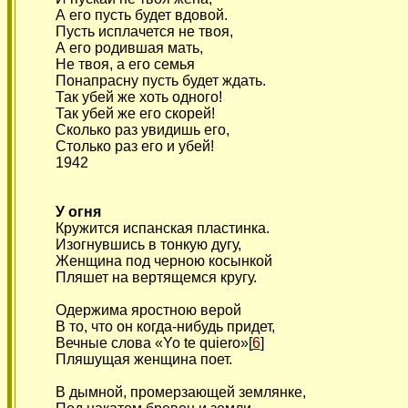
А его пусть будет вдовой.
Пусть исплачется не твоя,
А его родившая мать,
Не твоя, а его семья
Понапрасну пусть будет ждать.
Так убей же хоть одного!
Так убей же его скорей!
Сколько раз увидишь его,
Столько раз его и убей!
1942
У огня
Кружится испанская пластинка.
Изогнувшись в тонкую дугу,
Женщина под черною косынкой
Пляшет на вертящемся кругу.
Одержима яростною верой
В то, что он когда-нибудь придет,
Вечные слова «Yo te quiero»[
6
]
Пляшущая женщина поет.
В дымной, промерзающей землянке,