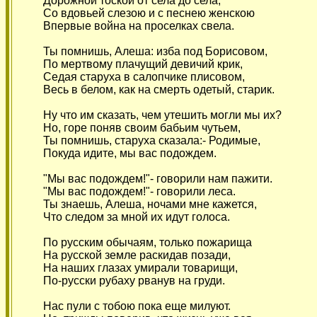
Дорожной тоской от села до села,
Со вдовьей слезою и с песнею женскою
Впервые война на проселках свела.
Ты помнишь, Алеша: изба под Борисовом,
По мертвому плачущий девичий крик,
Седая старуха в салопчике плисовом,
Весь в белом, как на смерть одетый, старик.
Ну что им сказать, чем утешить могли мы их?
Но, горе поняв своим бабьим чутьем,
Ты помнишь, старуха сказала:- Родимые,
Покуда идите, мы вас подождем.
"Мы вас подождем!"- говорили нам пажити.
"Мы вас подождем!"- говорили леса.
Ты знаешь, Алеша, ночами мне кажется,
Что следом за мной их идут голоса.
По русским обычаям, только пожарища
На русской земле раскидав позади,
На наших глазах умирали товарищи,
По-русски рубаху рванув на груди.
Нас пули с тобою пока еще милуют.