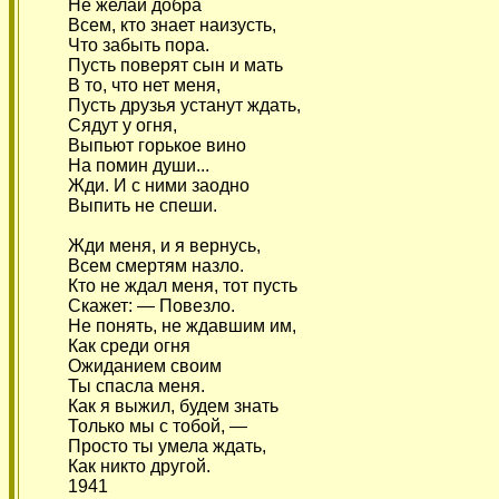
Не желай добра
Всем, кто знает наизусть,
Что забыть пора.
Пусть поверят сын и мать
В то, что нет меня,
Пусть друзья устанут ждать,
Сядут у огня,
Выпьют горькое вино
На помин души...
Жди. И с ними заодно
Выпить не спеши.
Жди меня, и я вернусь,
Всем смертям назло.
Кто не ждал меня, тот пусть
Скажет: — Повезло.
Не понять, не ждавшим им,
Как среди огня
Ожиданием своим
Ты спасла меня.
Как я выжил, будем знать
Только мы с тобой, —
Просто ты умела ждать,
Как никто другой.
1941