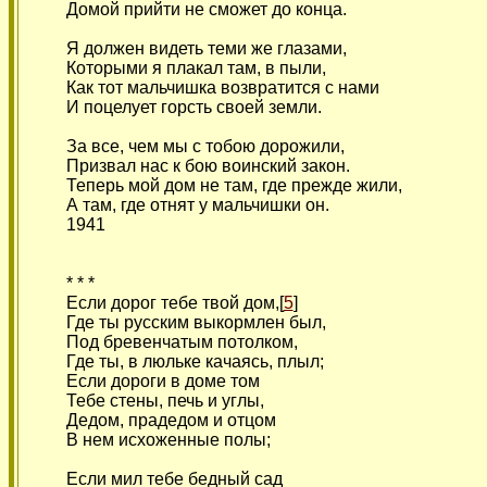
Домой прийти не сможет до конца.
Я должен видеть теми же глазами,
Которыми я плакал там, в пыли,
Как тот мальчишка возвратится с нами
И поцелует горсть своей земли.
За все, чем мы с тобою дорожили,
Призвал нас к бою воинский закон.
Теперь мой дом не там, где прежде жили,
А там, где отнят у мальчишки он.
1941
* * *
Если дорог тебе твой дом,[
5
]
Где ты русским выкормлен был,
Под бревенчатым потолком,
Где ты, в люльке качаясь, плыл;
Если дороги в доме том
Тебе стены, печь и углы,
Дедом, прадедом и отцом
В нем исхоженные полы;
Если мил тебе бедный сад