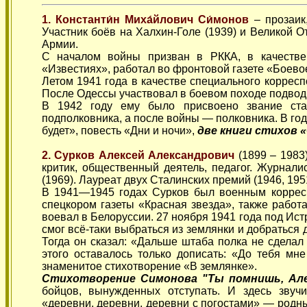
1. Константи́н Миха́йлович Си́монов
– прозаик
Участник боёв на Халхин-Голе (1939) и Великой 
Армии.
С началом войны призван в РККА, в качестве
«Известиях», работал во фронтовой газете «Боево
Летом 1941 года в качестве специального коррес
После Одессы участвовал в боевом походе подводн
В 1942 году ему было присвоено звание ста
подполковника, а после войны — полковника. В го
будет», повесть «Дни и ночи»,
две книги стихов «
2. Сурков Алексей Александрович
(1899 – 1983
критик, общественный деятель, педагог. Журнали
(1969). Лауреат двух Сталинских премий (1946, 195
В 1941—1945 годах Сурков был военным коррес
спецкором газеты «Красная звезда», также работа
воевал в Белоруссии. 27 ноября 1941 года под Ист
смог всё-таки выбраться из землянки и добраться 
Тогда он сказал: «Дальше штаба полка не сделал
этого оставалось только дописать: «До тебя мн
знаменитое стихотворение «В землянке».
Стихотворение Симонова "Ты помнишь, Але
бойцов, вынужденных отступать. И здесь зву
«деревни, деревни, деревни с погостами» — родны