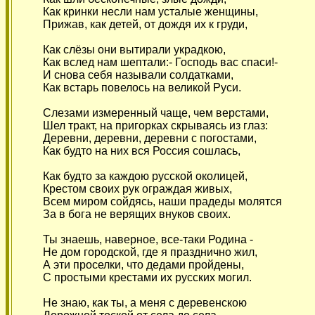
Как кринки несли нам усталые женщины,
Прижав, как детей, от дождя их к груди,
Как слёзы они вытирали украдкою,
Как вслед нам шептали:- Господь вас спаси!-
И снова себя называли солдатками,
Как встарь повелось на великой Руси.
Слезами измеренный чаще, чем верстами,
Шел тракт, на пригорках скрываясь из глаз:
Деревни, деревни, деревни с погостами,
Как будто на них вся Россия сошлась,
Как будто за каждою русской околицей,
Крестом своих рук ограждая живых,
Всем миром сойдясь, наши прадеды молятся
За в бога не верящих внуков своих.
Ты знаешь, наверное, все-таки Родина -
Не дом городской, где я празднично жил,
А эти проселки, что дедами пройдены,
С простыми крестами их русских могил.
Не знаю, как ты, а меня с деревенскою