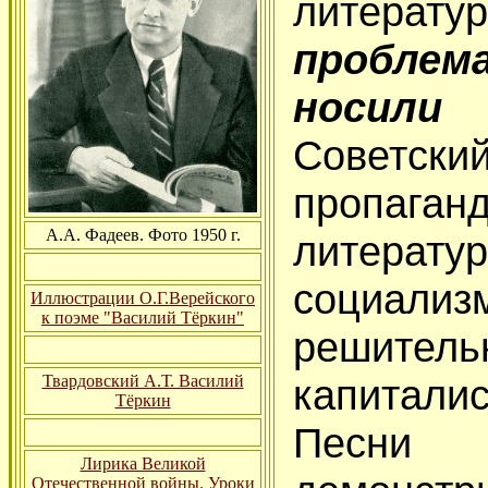
литера
пробле
носили
Советск
пропаг
А.А. Фадеев. Фото 1950 г.
литерат
социал
Иллюстрации О.Г.Верейского
к поэме "Василий Тёркин"
реши
Твардовский А.Т. Василий
капитал
Тёркин
Песни
Лирика Великой
Отечественной войны. Уроки