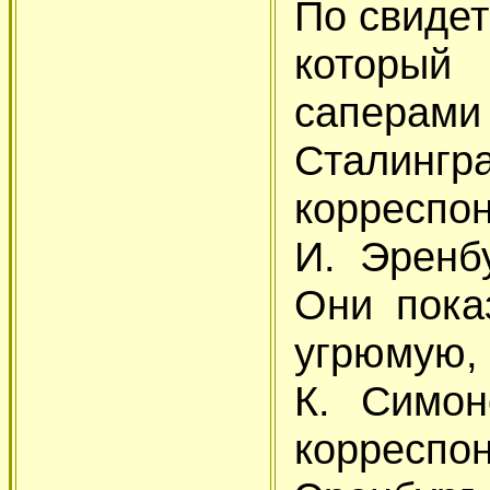
По свидет
который
сапера
Стали
корреспо
И. Эренб
Они пока
угрюмую,
К. Симон
корреспо