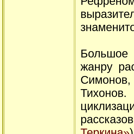
Рефрен
выразит
знаменито
Большое
жанру ра
Симонов, 
Тихоно
циклизац
расска
Теркина»