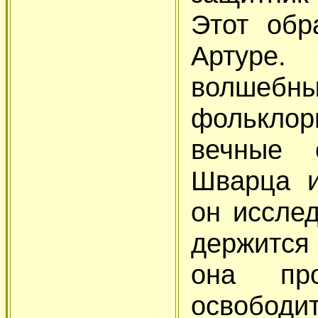
Этот обр
Артуре.
волшебн
фольклор
вечные 
Шварца и
он иссле
держится
она пр
освободи