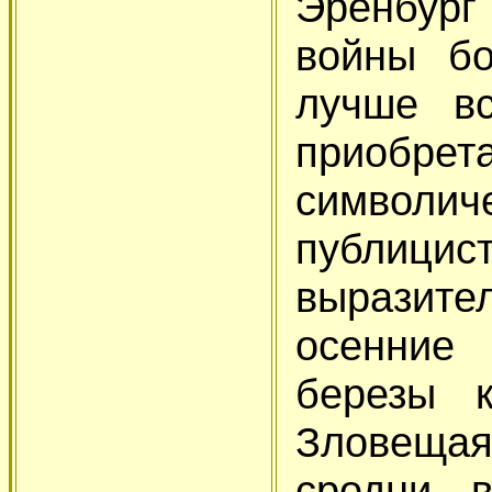
Эренбург
войны бо
лучше вс
приобр
символ
публиц
выразител
осенние
березы 
Зловещая
сродни 