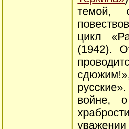
темой, 
повество
цикл «Р
(1942). 
проводитс
сдюжим!
русские».
войне, о
храброс
уважении