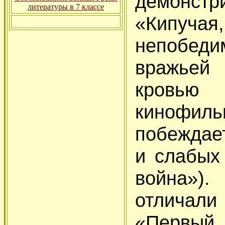
демонстр
литературы в 7 классе
«Кипуч
непобед
вражьей
кровью
кинофиль
побеждае
и слабых
война»).
отличали
«Первый