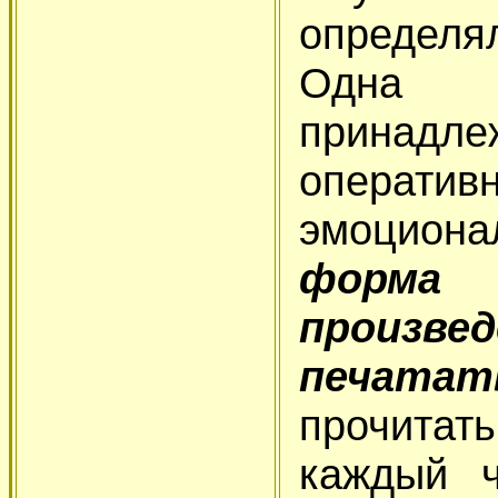
определя
Одна 
принадл
операт
эмоцион
форма
произ
печатат
прочита
каждый ч