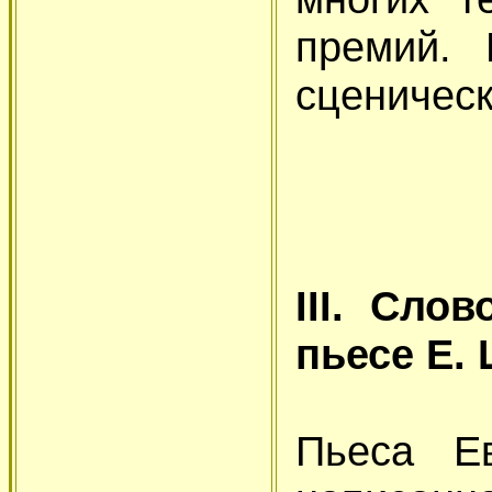
премий.
сценическ
III. Сло
пьесе Е.
Пьеса Е