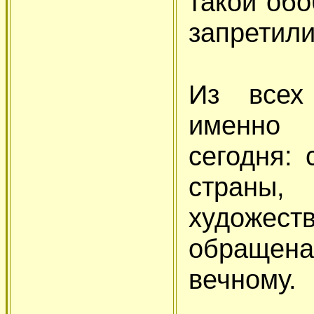
такой об
запретили
Из всех
именно
сегодня: 
страны,
художест
обращена
вечному.