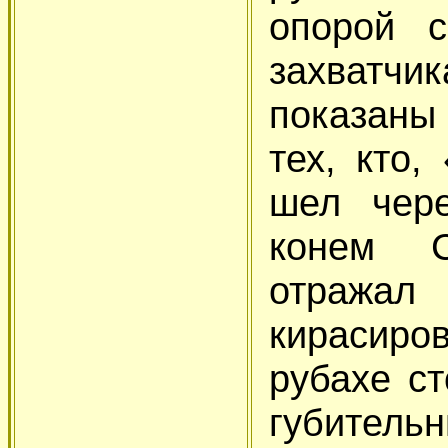
опорой с
захватч
показан
тех, кто,
шел чере
конем С
отража
кирасиро
рубахе с
губител