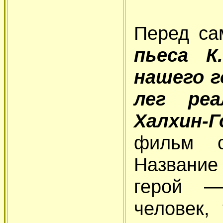
Перед са
пьеса К
нашего г
лег ре
Халхин-Г
фильм с
Названи
герой —
человек,