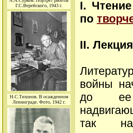
А.А.Сурков. Портрет работы
I. Чтени
Г.С.Верейского, 1943 г.
по
творч
II. Лекци
Литерату
войны на
до ее
Н.С.Тихонов. В осажденном
Ленинграде. Фото, 1942 г.
надвига
так на