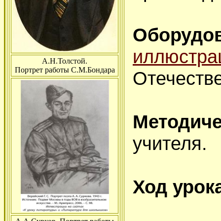
Оборудо
иллюстра
А.Н.Толстой.
Портрет работы С.М.Бондара
Отечеств
Методич
учителя.
Ход урока