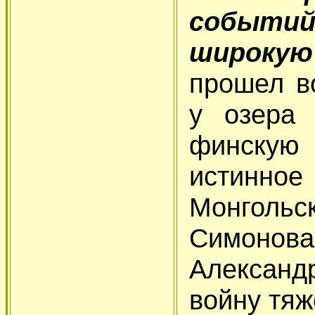
событий
широку
прошел в
у озера 
финску
истинн
Монголь
Симонова
Александ
войну тя