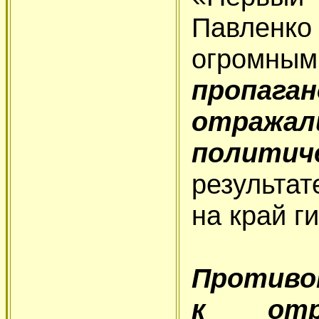
Павленко
огромн
пропага
отражал
политич
результат
на край г
Противо
к отра