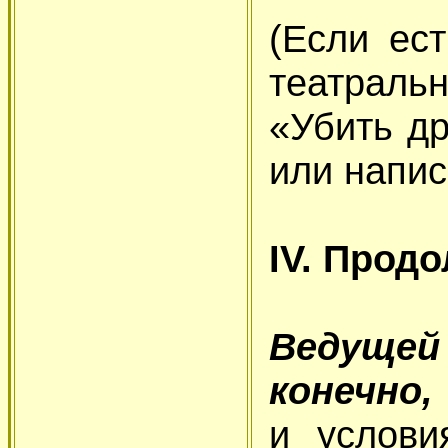
(Если ес
театраль
«Убить др
или напис
IV. Прод
Ведуще
конечно,
и услови