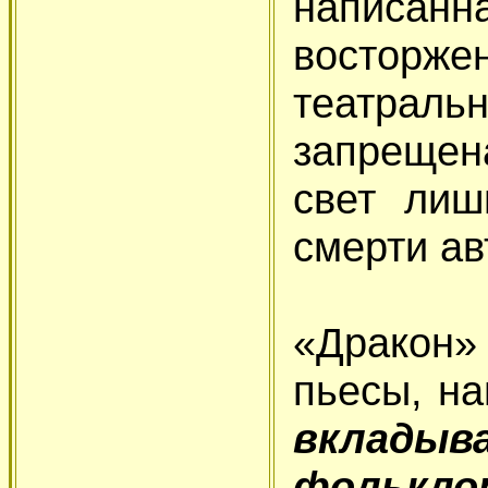
написа
востор
театра
запрещен
свет лиш
смерти ав
«Дракон»
пьесы, н
вклад
фолькл