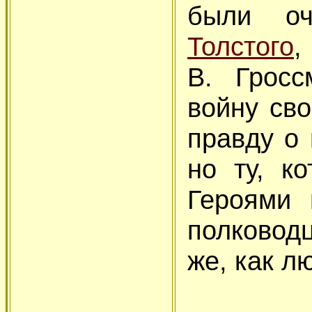
были о
Толстого
,
В. Гросс
войну св
правду о 
но ту, к
Героями 
полковод
же, как л