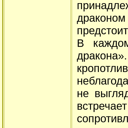
принадле
драконом
предстои
В каждо
дракон
кропот
неблагода
не выгля
встреч
сопротивл