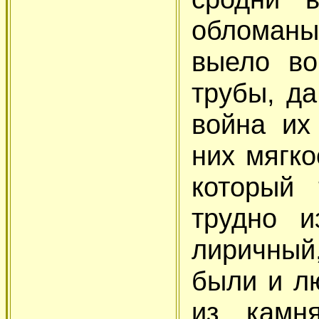
обломан
выело во
трубы, да
война их
них мягко
который 
трудно и
лиричный
были и л
из камн