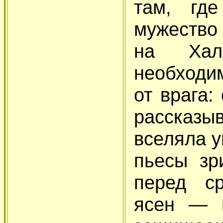
там, гд
мужество
на Хал
необходи
от врага:
рассказы
вселяла у
пьесы зр
перед ср
ясен — н