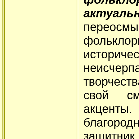
актуаль
переосм
фольклор
истор
неисче
творчест
свой см
акценты
благоро
защитник