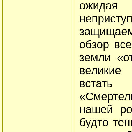
ожида
неприст
защищаем
обзор все
земли «о
великие
встать
«Смерте
нашей ро
будто тен