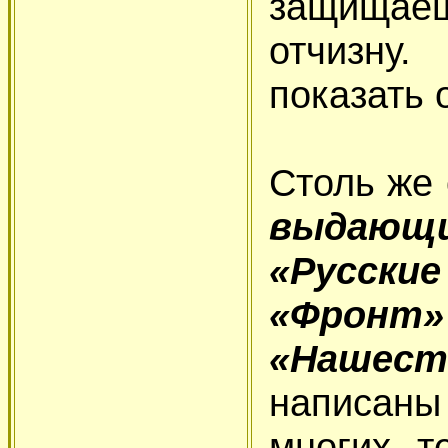
защищаеш
отчизну.
показать 
Столь же
выдающи
«Русски
«Фрон
«Нашеств
написаны 
многих т