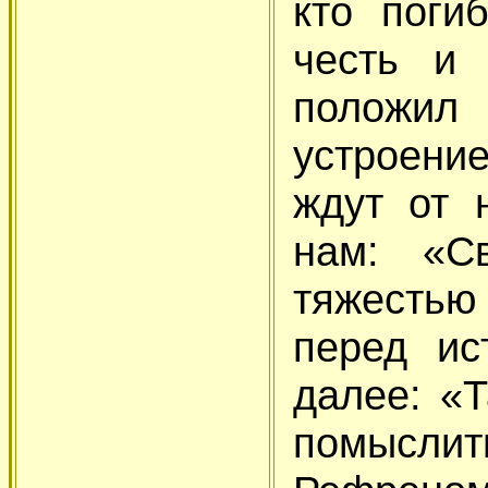
кто поги
честь и 
положил
устроени
ждут от 
нам: «С
тяжесть
перед ис
далее: «
помыслит