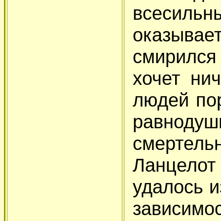
всесильн
оказывае
смирилс
хочет ни
людей по
равнод
смертел
Ланцелот
удалось и
зависимо