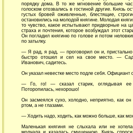
порядку дома. В то же мгновение большие час
голоском отозвались в гостиной другие. Князь ос
густых бровей оживленные, блестящие, строги
остановились на молодой княгине. Молодая княг
то чувство, какое испытывают придворные на ца
страха и почтения, которое возбуждал этот ста
Он погладил княгиню по голове и потом неловк
по затылку.
— Я рад, я рад, — проговорил он и, пристально
быстро отошел и сел на свое место. — Сади
Иванович, садитесь.
Он указал невестке место подле себя. Официант о
— Го, го! — сказал старик, оглядывая ее
Поторопилась, нехорошо!
Он засмеялся сухо, холодно, неприятно, как о
ртом, а не глазами.
— Ходить надо, ходить, как можно больше, как мо
Маленькая княгиня не слыхала или не хотел
молчала и казалась смущенною. Князь спроси