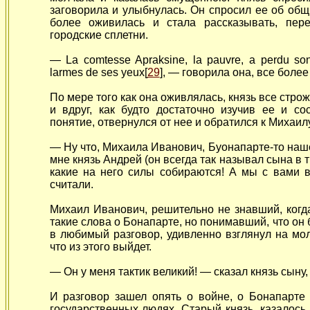
заговорила и улыбнулась. Он спросил ее об общ
более оживилась и стала рассказывать,
пер
городские сплетни.
— La comtesse Apraksine, la pauvre, a perdu son 
larmes de ses yeux[
29
], — говорила она, все боле
По мере того как она оживлялась, князь все стро
и вдруг, как будто достаточно изучив ее и с
понятие, отвернулся от нее и обратился к Михаил
— Ну что, Михаила Иванович, Буонапарте-то наш
мне князь Андрей (он всегда так называл сына в 
какие на него силы собираются! А мы с вами 
считали.
Михаил Иванович, решительно не знавший, когд
такие слова о Бонапарте, но понимавший, что он
в любимый разговор, удивленно взглянул на мол
что из этого выйдет.
— Он у меня тактик великий! — сказал князь сыну,
И разговор зашел опять о войне, о Бонапарте
государственных людях. Старый князь, казалось