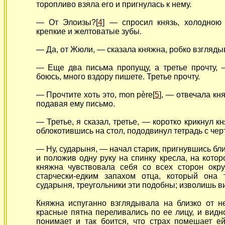
торопливо взяла его и пригнулась к
нему.
— От Элоизы?[
4
] — спросил князь, холодною
крепкие и желтоватые зубы.
— Да, от Жюли, — сказала княжна, робко взгляды
— Еще два письма пропущу, а третье прочту, 
боюсь, много вздору пишете. Третье
прочту.
— Прочтите хоть это, mon père[
5
], — отвечала кн
подавая ему письмо.
— Третье, я сказал, третье, — коротко крикнул кн
облокотившись на стол, пододвинул тетрадь с че
— Ну, сударыня, — начал старик, пригнувшись бли
и положив одну руку на спинку кресла, на котор
княжна чувствовала себя со всех сторон ок
старчески-едким запахом отца, который она
сударыня, треугольники эти подобны; изволишь вид
Княжна испуганно взглядывала на близко от н
красные пятна переливались по ее лицу, и видн
понимает и так боится, что страх помешает е