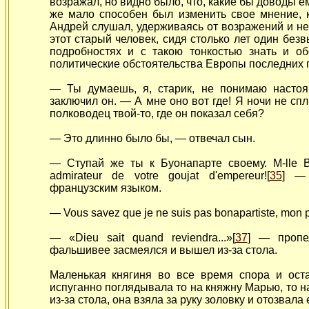
возражал, но видно было, что, какие бы доводы е
же мало способен был изменить свое мнение, к
Андрей слушал, удерживаясь от возражений и не
этот старый человек, сидя столько лет один безв
подробностях и с такою тонкостью знать и о
политические обстоятельства Европы последних 
— Ты думаешь, я, старик, не понимаю насто
заключил он. — А мне оно вот где! Я ночи не спл
полководец твой-то, где он показал себя?
— Это длинно было бы, — отвечал сын.
— Ступай
же ты к Буонапарте своему. M-lle Bo
admirateur de votre goujat d'empereur![
35
] —
французским языком.
— Vous savez que je ne suis
pas bonapartiste, mon p
— «Dieu sait quand reviendra...»[
37
] — пропе
фальшивее засмеялся и вышел из-за стола.
Маленькая княгиня во все время спора и ост
испуганно поглядывала то на княжну Марью, то н
из-за стола, она взяла за руку золовку и отозвала 