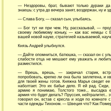
— Нездоровы, брат, бывают только дураки да
знаешь: с утра до вечера занят, воздержан, ну и з
— Слава Богу, — сказал сын, улыбаясь.
— Бог тут ни при чем. Ну, рассказывай, — про
своему любимому коньку, — как вас немцы с 
вашей новой науке, стратегией называемой, науч
Князь Андрей улыбнулся.
— Дайте опомниться, батюшка, — сказал он с ул
слабости отца не мешают ему уважать и любит
разместился.
— Врешь, врешь, — закричал старик, встря
попробовать, крепко ли она была заплетена, и х
для твоей жены готов. Княжна Марья сведет ее 
наболтает. Это их бабье дело. Я ей рад. Сиди,
армию я понимаю, Толстого тоже... высадка 
армия что будет делать? Пруссия, нейтралитет... 
говорил он, встав с кресла и
ходя по комнате 
части одежды Тихоном. — Швеция что? Как Поме