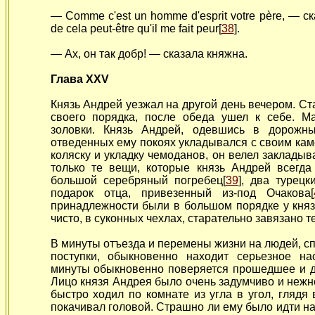
— Comme
c'est un homme d'esprit votre père, — с
de cela peut-être qu'il me fait peur[
38
].
— Ах, он так добр! — сказала княжна.
Глава XXV
Князь Андрей уезжал на другой день вечером. Ста
своего порядка, после обеда ушел к себе. М
золовки. Князь Андрей, одевшись в дорожны
отведенных ему покоях укладывался с своим ка
коляску и укладку чемоданов, он велел закладыв
только те вещи, которые князь Андрей всегда
большой серебряный погребец[
39
], два турец
подарок отца, привезенный из-под Очакова[
принадлежности были в большом порядке у княз
чисто, в суконных чехлах, старательно завязано 
В минуты отъезда и перемены жизни на людей, с
поступки, обыкновенно находит серьезное н
минуты обыкновенно поверяется прошедшее и д
Лицо князя Андрея было очень задумчиво и нежно
быстро ходил по комнате из угла в угол, глядя
покачивал головой. Страшно ли ему было идти на 