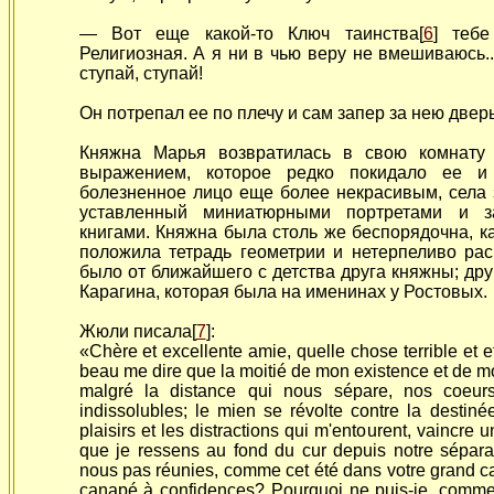
— Вот еще какой-то Ключ таинства[
6
] тебе
Религиозная. А я ни в чью веру не вмешиваюсь..
ступай, ступай!
Он потрепал ее по плечу и сам запер за нею дверь
Княжна Марья возвратилась в свою комнату 
выражением, которое редко покидало ее и 
болезненное лицо еще более некрасивым, села 
уставленный миниатюрными портретами и з
книгами. Княжна была столь же беспорядочна, к
положила тетрадь геометрии и нетерпеливо ра
было от ближайшего с детства друга княжны; др
Карагина, которая была на именинах у
Ростовых.
Жюли писала[
7
]:
«Chère et excellente amie, quelle chose terrible et e
beau me dire que la moitié de mon existence et de m
malgré la distance qui nous sépare, nos coeur
indissolubles; le mien se révolte contre la destiné
plaisirs et les distractions qui m'entourent, vaincre 
que je ressens au fond du cur depuis notre sépar
nous pas réunies, comme cet été dans votre grand ca
canapé à confidences? Pourquoi ne puis-je, comme i