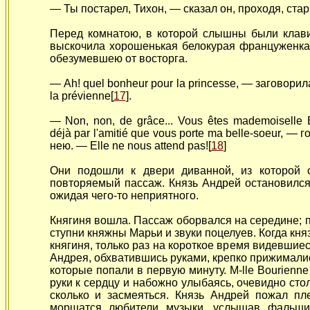
— Ты постарел, Тихон, — сказал он, проходя, стар
Перед комнатою, в которой слышны были клави
выскочила хорошенькая белокурая француженка. 
обезумевшею от восторга.
— Ah! quel bonheur
pour la princesse, — заговорила 
la prévienne[
17
].
— Non, non, de grâce... Vous êtes mademoiselle 
déjà par l'amitié que vous porte ma belle-soeur, —
го
нею. — Elle ne nous attend pas![
18
]
Они подошли к двери диванной, из которой 
повторяемый пассаж. Князь Андрей остановился
ожидая чего-то неприятного.
Княгиня вошла. Пассаж оборвался на середине; 
ступни княжны Марьи и звуки поцелуев. Когда кня
княгиня, только раз на короткое время видевшие
Андрея, обхватившись руками, крепко прижималис
которые попали в первую минуту. M-lle Bourienne
руки к сердцу и набожно улыбаясь, очевидно стол
сколько и засмеяться. Князь Андрей пожал пл
морщатся любители музыки, услышав фальши