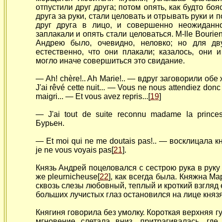
отпустили друг друга; потом опять, как будто боя
друга за руки, стали целовать и отрывать руки и 
друг друга в лицо, и совершенно неожиданн
заплакали и опять стали целоваться. M-lle Bouri
Андрею было, очевидно, неловко; но для дв
естественно, что они плакали; казалось, они 
могло иначе совершиться это свидание.
— Ah! chère!.. Ah Marie!.. —
вдруг заговорили обе
J'ai rêvé cette nuit... — Vous ne nous attendiez donc
maigri... — Et vous avez
repris...[
19
]
— J'ai tout de suite reconnu madame la princes
Бурьен.
—
Et moi qui ne me doutais pas!.. — восклицала 
je ne vous voyais pas[
21
].
Князь
Андрей поцеловался с сестрою рука в руку 
же pleurnicheuse[
22
], как всегда была. Княжна Ма
сквозь слезы любовный, теплый и кроткий взгляд 
больших лучистых глаз остановился на лице княз
Княгиня говорила без умолку. Короткая верхняя гу
мгновение слетала вниз, притрагивалась, гд