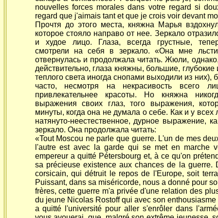
nouvelles forces morales dans votre
regard si dou
regard que j'aimais tant et que je crois voir devant m
Прочтя до этого места, княжна Марья вздохну
которое стояло направо от нее. Зеркало отразил
и худое лицо. Глаза, всегда грустные, теп
смотрели на себя в зеркало. «Она мне льст
отвернулась и продолжала читать. Жюли, однако,
действительно, глаза княжны, большие, глубокие 
теплого света иногда снопами выходили из них), 
часто, несмотря на некрасивость всего ли
привлекательнее красоты. Но княжна никог
выражения своих глаз, того выражения, кот
минуты, когда она не думала о себе. Как и у все
натянуто-неестественное, дурное выражение, ка
зеркало. Она продолжала читать:
«Tout Moscou ne parle que guerre. L'un de mes deux f
l'autre est avec la garde qui se met en marche ve
empereur a quitté Pétersbourg et, à ce qu'on préte
sa précieuse existence aux chances de la guerre. 
corsicain, qui détruit le repos de l'Europe, soit ter
Puissant, dans sa miséricorde, nous a donné pour so
frères, cette guerre m'a privée d'une relation des pl
du jeune Nicolas Rostoff qui avec son enthousiasme n'
a quitté l'université pour aller s'enrôler dans l'arm
vous avouerai, que, malgré son extrême jeunesse, so