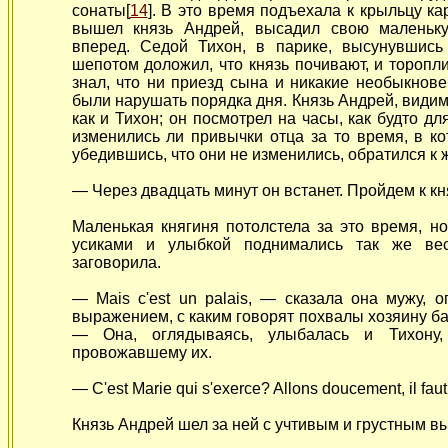
сонаты[
14
]. В это время подъехала к крыльцу кар
вышел князь Андрей, высадил свою маленьк
вперед. Седой Тихон, в парике, высунувшись
шепотом доложил, что князь почивают, и торопл
знал, что ни приезд сына и никакие необыкно
были нарушать порядка дня. Князь Андрей, видимо
как и Тихон; он посмотрел на часы, как будто дл
изменились ли привычки отца за то время, в ко
убедившись, что они не изменились, обратился к 
— Через двадцать минут он встанет. Пройдем к кн
Маленькая княгиня потолстела за это время, но
усиками и улыбкой поднимались так же вес
заговорила.
— Mais c'est un palais, —
сказала она мужу, о
выражением, с каким говорят похвалы хозяину бала. 
— Она, оглядываясь, улыбалась и Тихон
провожавшему их.
— C'est Marie qui s'exerce? Allons doucement, il faut
Князь Андрей шел за ней с учтивым и грустным 