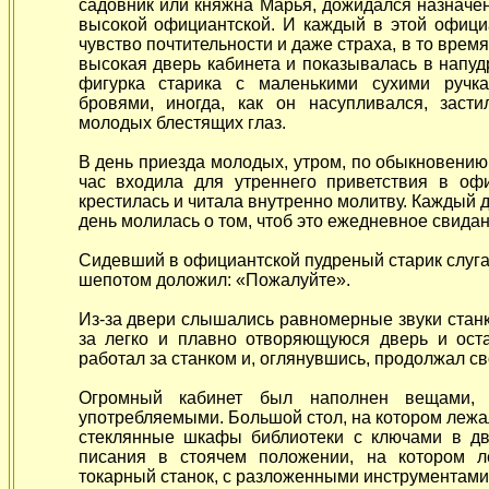
садовник или княжна Марья, дожидался назначен
высокой официантской. И каждый в этой офици
чувство почтительности и даже страха, в то врем
высокая дверь кабинета и показывалась в напу
фигурка старика с маленькими сухими ручк
бровями, иногда, как он насупливался, зас
молодых блестящих глаз.
В день приезда молодых, утром, по обыкновению
час входила для утреннего приветствия в оф
крестилась и читала внутренно молитву. Каждый 
день молилась о том, чтоб это ежедневное свида
Сидевший в официантской пудреный старик слуга
шепотом доложил: «Пожалуйте».
Из-за двери слышались равномерные звуки станк
за легко и плавно отворяющуюся дверь и оста
работал за станком и, оглянувшись, продолжал св
Огромный кабинет был наполнен вещами, о
употребляемыми. Большой стол, на котором лежа
стеклянные шкафы библиотеки с ключами в дв
писания в стоячем положении, на котором л
токарный станок, с разложенными инструментами