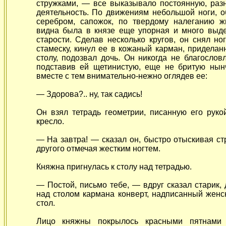
стружками, — все выказывало постоянную, раз
деятельность. По движениям небольшой ноги, о
серебром, сапожок, по твердому налеганию ж
видна была в князе еще упорная и много вы
старости. Сделав несколько кругов, он снял но
стамеску, кинул ее в кожаный карман, приделанн
столу, подозвал дочь. Он никогда не благослов
подставив ей щетинистую, еще не бритую нынч
вместе с тем внимательно-нежно оглядев ее:
— Здорова?.. ну, так садись!
Он взял тетрадь геометрии, писанную его руко
кресло.
— На завтра! — сказал он, быстро отыскивая ст
другого отмечая жестким ногтем.
Княжна пригнулась к столу над тетрадью.
— Постой, письмо тебе, — вдруг сказал старик,
над столом кармана конверт, надписанный женск
стол.
Лицо княжны покрылось красными пятнами