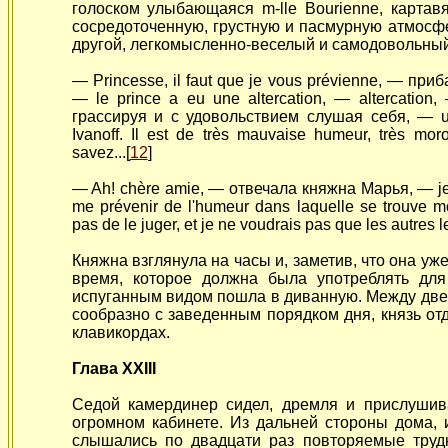
голоском улыбающаяся m-lle Bourienne, картав
сосредоточенную, грустную и пасмурную атмос
другой, легкомысленно-веселый и самодовольный
— Princesse, il faut que je vous prévienne, — при
— le prince a eu une altercation, — altercation
грассируя и с удовольствием слушая себя, — un
Ivanoff. Il est de très mauvaise humeur, très mo
savez...[
12
]
— Ah! chère amie, — отвечала княжна Марья, — je 
me prévenir de l'humeur dans laquelle se trouve 
pas de le juger, et je ne voudrais pas que les autres l
Княжна взглянула на часы и, заметив, что она уж
время, которое должна была употреблять для
испуганным видом пошла в диванную. Между две
сообразно с заведенным порядком дня, князь от
клавикордах.
Глава XXIII
Седой камердинер сидел, дремля и прислушив
огромном кабинете. Из дальней стороны дома,
слышались по двадцати раз повторяемые тру