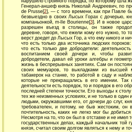
нарушило стройного порядка, по которому шла ж
Генерал-аншеф князь Николай Андреевич, по про
de Prusse[
2
], — с того времени, как при Павле 
безвыездно в своих Лысых Горах с дочерью, к
компаньонкой, m-lle Bourienne[
3
]. И в новое цар
разрешен въезд в столицы, он также продо
деревне, говоря, что ежели кому его нужно, то т
верст доедет до Лысых Гор, а что ему никого и ни
что есть только два источника людских пороков:
что есть только две добродетели: деятельност
воспитанием своей дочери и, чтобы разв
добродетели, давал ей уроки алгебры и геомет
жизнь в беспрерывных занятиях. Сам он постоян
своих мемуаров, то выкладками из высшей м
табакерок на станке, то работой в саду и набл
которые не прекращались в его имении. Так 
деятельности есть порядок, то и порядок в его о
последней степени точности. Его выходы к стол
тех же неизменных условиях, и не только в один и 
людьми, окружавшими его, от дочери до слуг, кн
требователен, и потому, не быв жестоким, он 
почтительность, каких не легко мог бы добитьс
Несмотря на то, что он был в отставке и не имел 
государственных делах, каждый начальник той г
князя, считал своим долгом являться к нему и точ