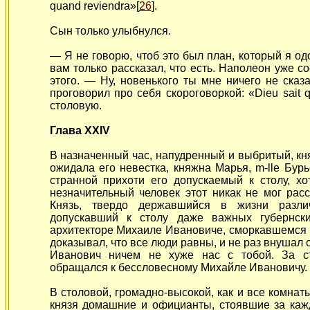
quand reviendra»[
26
].
Сын только улыбнулся.
— Я не говорю, чтоб это был план, который я о
вам только рассказал, что есть. Наполеон уже с
этого. — Ну, новенького ты мне ничего не сказ
проговорил про себя скороговоркой: «Dieu sait 
столовую.
Глава XXIV
В назначенный час, напудренный и выбритый, кн
ожидала его невестка, княжна Марья, m-lle Бурь
странной прихоти его допускаемый к столу, х
незначительный человек этот никак не мог расс
Князь, твердо державшийся в жизни разли
допускавший к столу даже важных губернски
архитекторе Михаиле Ивановиче, сморкавшемся в
доказывал, что все люди равны, и не раз внушал 
Иванович ничем не хуже нас с тобой. За с
обращался к бессловесному Михайле Ивановичу.
В столовой, громадно-высокой, как и все комна
князя домашние и официанты, стоявшие за каж