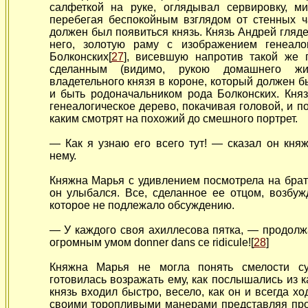
салфеткой на руке, оглядывал сервировку, м
перебегая беспокойным взглядом от стенных ч
должен был появиться князь. Князь Андрей гляд
него, золотую раму с изображением генеало
Болконских[
27
], висевшую напротив такой же
сделанным (видимо, рукою домашнего жив
владетельного князя в короне, который должен 
и быть родоначальником рода Болконских. Кня
генеалогическое дерево, покачивая головой, и п
каким смотрят на похожий до смешного портрет.
— Как я узнаю его всего тут! — сказал он кн
нему.
Княжна Марья с удивлением посмотрела на брат
он улыбался. Все, сделанное ее отцом, возбуж
которое не подлежало обсуждению.
— У
каждого своя ахиллесова пятка, — продолж
огромным умом donner dans ce ridicule![
28
]
Княжна Марья не могла понять смелости су
готовилась возражать ему, как послышались из 
князь входил быстро, весело, как он и всегда х
своими торопливыми манерами представляя про