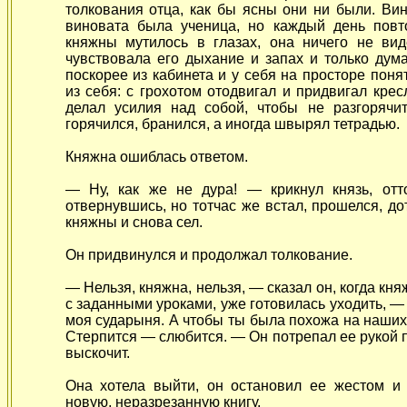
толкования отца, как бы ясны они ни были. Вин
виновата была ученица, но каждый день повт
княжны мутилось в глазах, она ничего не вид
чувствовала его дыхание и запах и только дума
поскорее из кабинета и у себя на просторе поня
из себя: с грохотом отодвигал и придвигал крес
делал усилия над собой, чтобы не разгорячит
горячился, бранился, а иногда швырял тетрадью.
Княжна ошиблась ответом.
— Ну, как же не дура! — крикнул князь, отт
отвернувшись, но тотчас же встал, прошелся, д
княжны и снова сел.
Он придвинулся и продолжал толкование.
— Нельзя, княжна, нельзя, — сказал он, когда кня
с заданными уроками, уже готовилась уходить, —
моя сударыня. А чтобы ты была похожа на наших 
Стерпится — слюбится. — Он потрепал ее рукой 
выскочит.
Она хотела выйти, он остановил ее жестом и 
новую, неразрезанную
книгу.