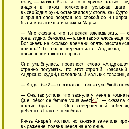
жену, — может быть, и то и другое, только, ви
видели в таком положении, услыхав шаги 
высвободил руки, остановился у стола, как будто
и принял свое всегдашнее спокойное и непро
были тяжелые шаги княжны Марьи.
— Мне сказали, что ты велел закладывать, — 
(она, видно, бежала), — а мне так хотелось еще п
Бог знает, на сколько времени опять расстаемс
пришла? Ты очень переменился, Андрюша, — 
объяснение такого вопроса.
Она улыбнулась, произнося слово «Андрюша»
странно подумать, что этот строгий, красивы
Андрюша, худой, шаловливый мальчик, товарищ д
— А где Lise? — спросил он, только улыбкой отвеч
— Она
так устала, что заснула у меня в комнат
Quel trésor de femme vous avez[
41
], — сказала 
против брата. — Она совершенный ребенок,
ребенок. Я так ее полюбила.
Князь Андрей молчал, но княжна заметила иро
выражение, появившееся на его лице.