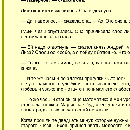
— Наверное? — сказала она.
Лицо княгини изменилось. Она вздохнула.
— Да, наверное, — сказала она. — Ах! Это очень с
Губки Лизы опустились. Она приблизила свое ли
неожиданно заплакала.
— Ей надо отдохнуть, — сказал князь Андрей, 
Лиза? Сведи ее к себе, а я пойду к батюшке. Что о
— То же, то же самое; не знаю, как на твои гл
княжна.
— И те же часы и по аллеям прогулки? Станок? 
с чуть заметною улыбкой, показывавшею, чт
любовь и уважение к отцу, он понимал его слабост
— Те же часы и станок, еще математика и мои ур
отвечала княжна Марья, как будто ее уроки из
самых радостных впечатлений ее жизни.
Когда прошли те двадцать минут, которые нужны
старого князя, Тихон пришел звать молодого кн