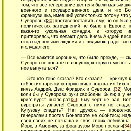
том, что все теперешние деятели были мальчишк
военного и государственного дела, и что Б
французишка, имевший успех только потому, что
Суворовых[
30
] противопоставить ему; но он был 
политических затруднений не было в Европе, 
какая-то кукольная комедия, в которую 
притворяясь, что делают дело. Князь Андрей ве
отца над новыми людьми и с видимою радостью 
и слушал его.
— Все кажется хорошим,
что было прежде, — ск
Суворов не попался в ловушку, которую ему пост
нее выпутаться?
— Это кто тебе сказал? Кто сказал? — крикнул 
отбросил тарелку,
которую живо подхватил Тихон.
князь Андрей. Два: Фридрих и Суворов...[
32
] Мо
коли бы у Суворова руки свободны были; а у не
кригс-вурст-шнапс-рат.[
33
] Ему черт не рад. Вот
вурстраты узнаете! Суворов с ними не слади
Кутузову сладить?! Нет, дружок, — продол
генералами против Бонапарте не обойтись; над
своя своих не познаша и своя своих
побиваша.
Йорк, в Америку, за французом Моро послали[
34