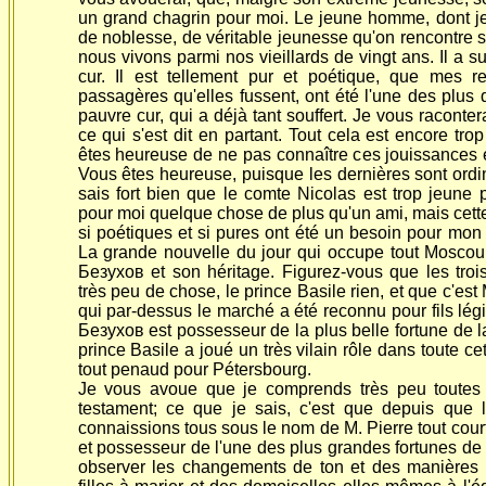
un grand chagrin pour moi. Le jeune homme, dont je 
de noblesse, de véritable jeunesse qu'on rencontre s
nous vivons parmi nos vieillards de vingt ans. Il a su
cur. Il est tellement pur et poétique, que mes re
passagères qu'elles fussent, ont été l'une des plu
pauvre cur, qui a déjà tant souffert. Je vous raconter
ce qui s'est dit en partant. Tout cela est encore tro
êtes heureuse de ne pas connaître ces jouissances e
Vous êtes heureuse, puisque les dernières sont ordin
sais fort bien que le comte Nicolas est trop jeune 
pour moi quelque chose de plus qu'un ami, mais cette
si poétiques et si pures ont été un besoin pour mon 
La grande nouvelle du jour qui occupe tout Moscou
Безухов et son héritage. Figurez-vous que les troi
très peu de chose, le prince Basile rien, et que c'est M
qui par-dessus le marché a été reconnu pour fils lé
Безухов est possesseur de la plus belle fortune de 
prince Basile a joué un très vilain rôle dans toute cette
tout penaud pour Pétersbourg.
Je vous avoue que je comprends très peu toutes 
testament; ce que je sais, c'est que depuis qu
connaissions tous sous le nom de M. Pierre tout cou
et possesseur de l'une des plus grandes fortunes de 
observer les changements de ton et des manière