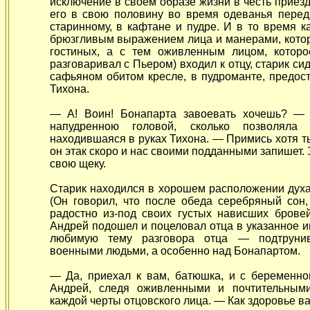
исключение в своем образе жизни в честь приезд
его в свою половину во время одеванья перед
старинному, в кафтане и пудре. И в то время к
брюзгливым выражением лица и манерами, котор
гостиных, а с тем оживленным лицом, которо
разговаривал с Пьером) входил к отцу, старик си
сафьяном обитом кресле, в пудроманте, предос
Тихона.
— А! Воин! Бонапарта завоевать хочешь? — 
напудренною головой, сколько позволяла 
находившаяся в руках Тихона. — Примись хотя ты
он этак скоро и нас своими подданными запишет. 
свою щеку.
Старик находился в хорошем расположении духа
(Он говорил, что после обеда серебряный сон,
радостно из-под своих густых нависших брове
Андрей подошел и поцеловал отца в указанное и
любимую тему разговора отца — подтруни
военными людьми, а особенно над Бонапартом.
— Да, приехал к вам, батюшка, и с беременно
Андрей, следя оживленными и почтительным
каждой черты отцовского лица. — Как здоровье в