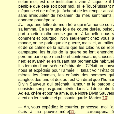
selon moi, est une institution divine à laquelle il
pénible que cela soit pour moi, si le Tout-Puissant
d'épouse et de mère, je tâcherai de les remplir aussi 
sans m'inquiéter de l'examen de mes sentiments à
donnera pour époux.
J'ai reçu une lettre de mon frère qui m'annonce so
sa femme. Ce sera une joie de courte durée, puisqu'
part à cette malheureuse guerre, à laquelle nous 
comment et pourquoi. Non seulement chez vous, au
monde, on ne parle que de guerre, mais ici, au mili
et de ce calme de la nature que les citadins se rep
campagne, les bruits de la guerre se font entendre
père ne parle que marche et contremarche, choses 
rien; et avant-hier en faisant ma promenade habituell
fus témoin d'une scène déchirante... C'était un con
nous et expédiés pour l'armée. Il fallait voir l'état 
mères, les femmes, les enfants des hommes qui 
sanglots des uns et des autres! On dirait que l'human
Divin Sauveur qui prêchait l'amour et le pardon de
consister son plus grand mérite dans l'art de s'entre-t
Adieu, chère et
bonne amie, que Notre Divin Sauveur 
aient en leur sainte et puissante garde. Marie»[
10
]
— Ah, vous expédiez le courrier, princesse, moi j'a
écris à ma pauvre mère[
11
], — заговорила б