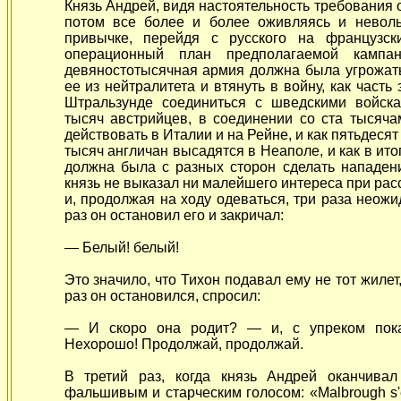
Князь Андрей, видя настоятельность требования о
потом все более и более оживляясь и неволь
привычке, перейдя с русского на французск
операционный план предполагаемой кампан
девяностотысячная армия должна была угрожат
ее из нейтралитета и втянуть в войну, как часть
Штральзунде соединиться с шведскими войска
тысяч австрийцев, в соединении со ста тысяч
действовать в Италии и на Рейне, и как пятьдесят
тысяч англичан высадятся в Неаполе, и как в ит
должна была с разных сторон сделать нападен
князь не выказал ни малейшего интереса при расс
и, продолжая на ходу одеваться, три раза неож
раз он остановил его и закричал:
— Белый! белый!
Это значило, что Тихон подавал ему не тот жилет
раз он остановился, спросил:
— И скоро она родит? — и, с упреком пока
Нехорошо! Продолжай, продолжай.
В третий раз, когда князь Андрей оканчива
фальшивым и старческим голосом: «Malbrough s'en