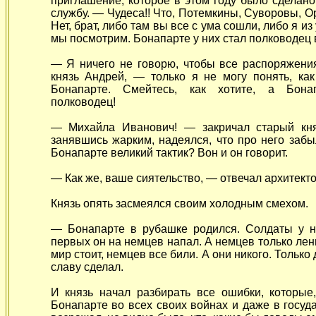
приглашение, которое в этом году было сделано
службу. — Чудеса!! Что, Потемкины, Суворовы, 
Нет, брат, либо там вы все с ума сошли, либо я из
мы посмотрим. Бонапарте у них стал полководец в
— Я ничего не говорю, чтобы все распоряжени
князь Андрей, — только я не могу понять, ка
Бонапарте. Смейтесь, как хотите, а Бонап
полководец!
— Михайла Иванович! — закричал старый княз
занявшись жарким, надеялся, что про него забы
Бонапарте великий тактик? Вон и он говорит.
— Как же, ваше сиятельство, — отвечал архитекто
Князь опять засмеялся своим холодным смехом.
— Бонапарте в рубашке родился. Солдаты у н
первых он на немцев напал. А немцев только лени
мир стоит, немцев все били. А они никого. Только 
славу сделал.
И князь начал разбирать все ошибки, которые
Бонапарте во всех своих войнах и даже в госуд