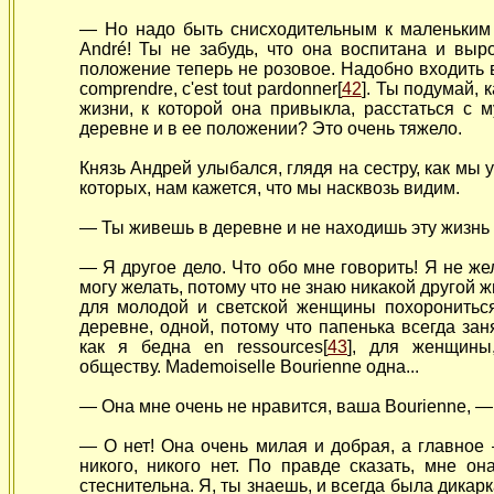
— Но надо быть снисходительным к маленьким с
André! Ты не забудь, что она воспитана и выр
положение теперь не розовое. Надобно входить 
comprendre, c'est tout pardonner[
42
]. Ты подумай, 
жизни, к которой она привыкла, расстаться с 
деревне и в ее положении? Это очень тяжело.
Князь Андрей улыбался, глядя на сестру, как мы
которых, нам кажется, что мы насквозь видим.
— Ты живешь в деревне и не находишь эту жизнь 
— Я другое дело. Что обо мне говорить! Я не же
могу желать, потому что не знаю никакой другой ж
для молодой и светской женщины похоронить
деревне, одной, потому что папенька всегда занят
как я бедна en ressources[
43
], для женщины
обществу. Mademoiselle Bourienne одна...
— Она мне очень не нравится, ваша Bourienne, — 
— О нет! Она очень милая и добрая, а главное
никого, никого нет. По правде сказать, мне о
стеснительна. Я, ты знаешь, и всегда была дикар