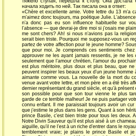
тяжело ступая, перешла к столу. Она достала 
начала ходить по ней. Так писала она в ответ:
«Chère et excellente amie. Votre lettre du 13 m'a 
m'aimez donc toujours, ma poétique Julie. L'absence 
n'a donc pas eu son influence habituelle sur vo
l'absence — que devrai-je dire moi si j'osais me plai
me sont chers? Ah! si nous n'avions pas la religion
serait bien triste. Pourquoi me supposez-vous un 
partez de votre affection pour le jeune homme? Sous 
que pour moi. Je comprends ces sentiments chez l
approuver ne les ayant jamais ressentis, je ne les
seulement que l'amour chrétien, l'amour du prochai
est plus méritoire, plus doux et plus beau, que ne
peuvent inspirer les beaux yeux d'un jeune homme à 
aimante comme vous. La nouvelle de la mort du c
venue avant votre lettre, et mon père en a été très affec
dernier représentant du grand siècle, et qu'à présent c
son possible pour que son tour vienne le plus ta
garde de ce terrible malheur! Je ne puis partager votr
connu enfant. Il me paraissait toujours avoir un cur e
que j'estime le plus dans les gens. Quant à son hérit
prince Basile, c'est bien triste pour tous les deux. 
Notre Divin Sauveur qu'il est plus aisé à un chameau
aiguille, qu'il ne l'est à un riche d'entrer dans le roy
terriblement vraie; je plains le prince Basile et j