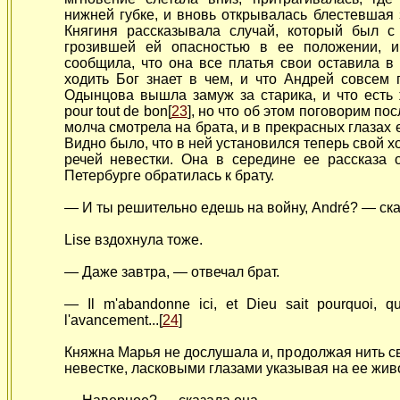
нижней губке, и вновь открывалась блестевшая 
Княгиня рассказывала случай, который был с
грозившей ей опасностью в ее положении, и
сообщила, что она все платья свои оставила в 
ходить Бог знает в чем, и что Андрей совсем 
Одынцова
вышла замуж за старика, и что ест
pour tout de bon[
23
], но что об этом поговорим по
молча смотрела на брата, и в прекрасных глазах 
Видно было, что в ней установился теперь свой х
речей невестки. Она в середине ее рассказа 
Петербурге обратилась к брату.
— И ты решительно едешь на войну, André? — ска
Lise вздохнула тоже.
— Даже завтра, — отвечал брат.
— Il m'abandonne ici, et Dieu sait pourquoi, qu
l'avancement...[
24
]
Княжна Марья не дослушала и, продолжая нить с
невестке, ласковыми глазами указывая на ее жив