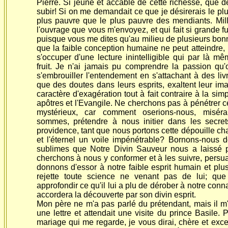
Pierre. Si jeune et accablé de cette richesse, que de
subir! Si on me demandait ce que je désirerais le plu
plus pauvre que le plus pauvre des mendiants. Mil
l'ouvrage que vous m'envoyez, et qui fait si grande 
puisque vous me dites qu'au milieu de plusieurs bonn
que la faible conception humaine ne peut atteindre, i
s'occuper d'une lecture inintelligible qui par là m
fruit. Je n'ai jamais pu comprendre la passion qu
s'embrouiller l'entendement en s'attachant à des liv
que des doutes dans leurs esprits, exaltent leur im
caractère d'exagération tout à fait contraire à la simp
apôtres et l'Evangile. Ne cherchons pas à pénétrer 
mystérieux, car comment oserions-nous, misé
sommes, prétendre à nous initier dans les secrets
providence, tant que nous portons cette dépouille cha
et l'éternel un voile impénétrable? Bornons-nous d
sublimes que Notre Divin Sauveur nous a laissé po
cherchons à nous y conformer et à les suivre, per
donnons d'essor à notre faible esprit humain et plus
rejette toute science ne venant pas de lui; q
approfondir ce qu'il lui a plu de dérober à notre conna
accordera la découverte par son divin esprit.
Mon père ne m'a pas parlé du prétendant, mais il m'
une lettre et attendait une visite du prince Basile. 
mariage qui me regarde, je vous dirai, chère et exc