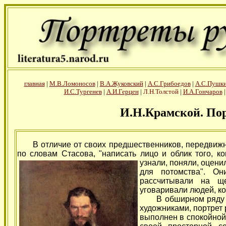
главная
|
М.В.Ломоносов
|
В.А.Жуковский
|
А.С.Грибоедов
|
А.С.Пушк
И.С.Тургенев
|
А.И.Герцен
|
Л.Н.Толстой
|
И.А.Гончаров
И.Н.Крамской. Порт
В отличие от своих предшественников, передвиж
по словам Стасова, "написать лицо и облик того, к
узнали,
поняли, оценил
для потомства". Он
рассчитывали на щ
уговаривали людей, ко
В обширном ряду по
художниками, портрет 
выполнен в спокойной