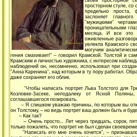
своей просторной се
просторном стуле, со
предельно проста, 
заслоняет главног
"мужицкими" чертам
проницательными глаз
месяца. И все это
оживленные разговоры
увлекла Крамского св
могучим аналитически
гения смахивает!" – говорил Крамской. Толстой и с
Крамским и личностью художника, с интересом наблюдал
наблюдений он, несомненно, использовал при созда
"Анна Каренина", над которым в ту пору работал. Об
даже сохраняет его облик.
"Чтобы написать портрет Льва Толстого для Треть
Козловке-Засеке, неподалеку от Ясной Поляны
соглашавшегося позировать.
– Я слишком уважаю причины, по которым вы отказ
он Толстому, – но ведь портрет ваш должен быть и буде
– Как так?
– Очень просто... Лет через тридцать, сорок, пять
только пожалеть, что портрет не был сделан своевреме
"Написать его мне очень хочется", – признавался