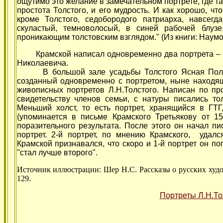
ощутимо это желание в замечательном портрете, где т
простота Толстого, и его мудрость. И как хорошо, ч
кроме Толстого, седобородого патриарха, навсег
скуластый, темноволосый, в синей рабочей блуз
проникающим толстовским взглядом." (Из книги: Наумов
Крамской написал одновременно два портрета – для
Николаевича.
В большой зале усадьбы Толстого Ясная Поляна 
созданный одновременно с портретом, ныне находящ
живописных портретов Л.Н.Толстого. Написан по пр
свидетельству членов семьи, с натуры писались то
Меньший холст, то есть портрет, хранящийся в ГТГ
(упоминается в письме Крамского Третьякову от 15
поразительного результата. После этого он начал пи
портрет. 2-й портрет, по мнению Крамского, удал
Крамской признавался, что скоро и 1-й портрет он п
"стал лучше второго".
Источник иллюстрации: Шер Н.С. Рассказы о русских худож
129.
Портреты Л.Н.То