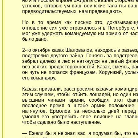
но я и Россия вправе ожидать с вашей стороны в
успехов, которые ум ваш, воинские таланты ваш
предводительствуемых, нам предвещают».
Но в то время как письмо это, доказывающе
отношение сил уже отражалось и в Петербурге, 
мог уже удержать командуемую им армию от нас
было дано.
2-го октября казак Шаповалов, находясь в разъез
подстрелил другого зайца. Гоняясь за подстре
забрел далеко в лес и наткнулся на левый фла
без всяких предосторожностей. Казак, смеясь, р
он чуть не попался французам. Хорунжий, услых
его командиру.
Казака призвали, расспросили; казачьи команди
этим случаем, чтобы отбить лошадей, но один и
высшими чинами армии, сообщил этот факт
последнее время в штабе армии положение 
натянутое. Ермолов, за несколько дней перед
умолял его употребить свое влияние на главн
чтобы сделано было наступление.
— Ежели бы я не знал вас, я подумал бы, что вы