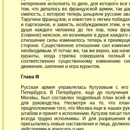
нетерпение исполнять то дело, для которого все
том, что делалось во французской армии, так да
смелость, с которою теперь шныряли русские ав
Тарутине французов, и известия о легких побед
и партизанов, и зависть, возбуждаемая этим, и 
душе каждого человека до тех пор, пока фр
(главное) неясное, но возникшее в душе каждого 
отношение силы изменилось теперь и преимуще
стороне. Существенное отношение сил изменил
необходимым. И тотчас же, так же верно, как начи
куранты, когда стрелка совершила полный 
соответственно существенному изменению си
движение, шипение и игра курантов.
Глава III
Русская армия управлялась Кутузовым с его
Петербурга. В Петербурге, еще до получения
Москвы, был составлен подробный план всей в
для руководства. Несмотря на то, что пла
предположении того, что Москва еще в наших рук
штабом и принят к исполнению. Кутузов писал тол
всегда трудно исполнимы. И для разрешения в
присылались новые наставления и лица, долженс
действиями и доносить о них.