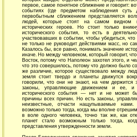
первое, самое понятное сближение и говорит: во
событиях (где предметом наблюдения суть 
первобытным сближением представляется вол
людей, которые стоят на самом видном и
исторических героев. Но стоит только вник
исторического события, то есть в деятельн
участвовавших в событии, чтобы убедиться, что
не только не руководит действиями масс, но са
Казалось бы, все равно, понимать значение исто
иначе. Но между человеком, который говорит, ч
Восток, потому что Наполеон захотел этого, и че
что это совершилось, потому что должно было с
же различие, которое существовало между люд
земля стоит твердо и планеты движутся вокр
говорили, что они не знают, на чем держится з
законы, управляющие движением и ее, и 
исторического события — нет и не может бы
причины всех причин. Но есть законы, управл
неизвестные, отчасти нащупываемые нами. 
возможно только тогда, когда мы вполне отреши
в воле одного человека, точно так же, как о
планет стало возможным только тогда, ког
представления утвержденности земли.