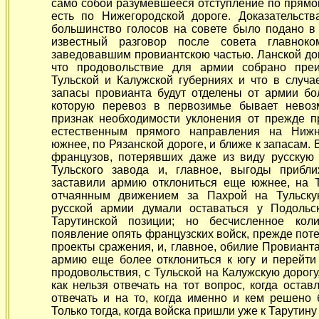
само собой разумевшееся отступление по прямо
есть по Нижегородской дороге. Доказательств
большинство голосов на совете было подано в 
известный разговор после совета главноко
заведовавшим провиантскою частью. Ланской д
что продовольствие для армии собрано пре
Тульской и Калужской губерниях и что в случ
запасы провианта будут отделены от армии бо
которую перевоз в первозимье бывает нево
признак необходимости уклонения от прежде 
естественным прямого направления на Нижн
южнее, по Рязанской дороге, и ближе к запасам.
французов, потерявших даже из виду русскую
Тульского завода и, главное, выгоды прибл
заставили армию отклониться еще южнее, на Т
отчаянным движением за Пахрой на Тульскую
русской армии думали оставаться у Подоль
Тарутинской позиции; но бесчисленное коли
появление опять французских войск, прежде поте
проекты сражения, и, главное, обилие Провиант
армию еще более отклониться к югу и перейти
продовольствия, с Тульской на Калужскую дорогу,
как нельзя отвечать на тот вопрос, когда оста
отвечать и на то, когда именно и кем решено 
Только тогда, когда войска пришли уже к Тарутин