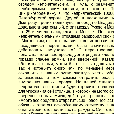
отрядом неприятельским, и Тула, с знамен
необходимым своим заводом, в опасности. П
Винцингероде вижу я, что неприятельский 10000
Петербургской дороге. Другой, в нескольких т
Дмитрову. Третий подвинулся вперед по Владими
довольно значительный, стоит между Рузою и Мо
по 25-е число находился в Москве. По все
неприятель сильными отрядами раздробил свои 
в Москве сам, с своею гвардиею, возможно ли, ч
находящиеся перед вами, были значитель
действовать наступательно? С вероятностию
полагать, что он вас преследует отрядами или, п
гораздо слабее армии, вам вверенной. Казало
обстоятельствами, могли бы вы с выгодою ата
вас и истребить оного или, по меньшей мере,
сохранить в наших руках знатную часть губ
занимаемых, и тем самым отвратить опасн
внутренних наших городов. На вашей ответств
неприятель в состоянии будет отрядить значите
для угрожания сей столице, в которой не могло ос
вверенною вам армиею, действуя с решительно
имеете все средства отвратить сие новое несчаст
обязаны ответом оскорбленному отечеству в 
опыты моей готовности вас награждать. Сия готов