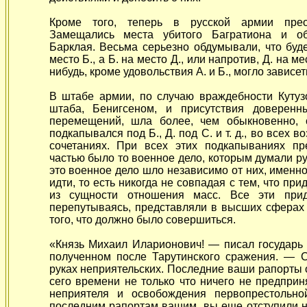
Кроме того, теперь в русской армии прео
Замещались места убитого Багратиона и об
Барклая. Весьма серьезно обдумывали, что буде
место Б., а Б. на место Д., или напротив, Д. на мест
нибудь, кроме удовольствия А. и Б., могло зависеть
В штабе армии, по случаю враждебности Кутуз
штаба, Бенигсеном, и присутствия доверенн
перемещений, шла более, чем обыкновенно, 
подкапывался под Б., Д. под С. и т. д., во всех
сочетаниях. При всех этих подкапываниях п
частью было то военное дело, которым думали ру
это военное дело шло независимо от них, именно
идти, то есть никогда не совпадая с тем, что пр
из сущности отношения масс. Все эти прид
перепутываясь, представляли в высших сферах
того, что должно было совершиться.
«Князь Михаил Иларионович! — писал государь о
полученном после Тарутинского сражения. — С
руках неприятельских. Последние ваши рапорты от
сего времени не только что ничего не предприн
неприятеля и освобождения первопрестольно
последним рапортам вашим, вы еще отступили н