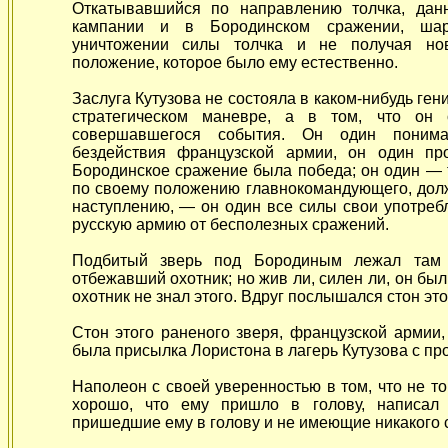
Откатывавшийся по направлению толчка, дан
кампании и в Бородинском сражении, шар
уничтожении силы толчка и не получая нов
положение, которое было ему естественно.
Заслуга Кутузова не состояла в каком-нибудь ген
стратегическом маневре, а в том, что он 
совершавшегося события. Он один понима
бездействия французской армии, он один пр
Бородинское сражение была победа; он один — т
по своему положению главнокомандующего, дол
наступлению, — он один все силы свои употребл
русскую армию от бесполезных сражений.
Подбитый зверь под Бородиным лежал там г
отбежавший охотник; но жив ли, силен ли, он был
охотник не знал этого. Вдруг послышался стон это
Стон этого раненого зверя, французской армии,
была присылка Лористона в лагерь Кутузова с пр
Наполеон с своей уверенностью в том, что не то
хорошо, что ему пришло в голову, написал 
пришедшие ему в голову и не имеющие никакого 