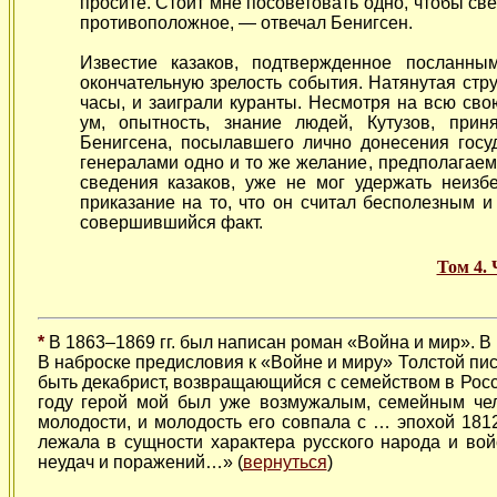
просите. Стоит мне посоветовать одно, чтобы с
противоположное, — отвечал Бенигсен.
Известие казаков, подтвержденное посланны
окончательную зрелость события. Натянутая стр
часы, и заиграли куранты. Несмотря на всю сво
ум, опытность, знание людей, Кутузов, при
Бенигсена, посылавшего лично донесения гос
генералами одно и то же желание, предполагаем
сведения казаков, уже не мог удержать неизб
приказание на то, что он считал бесполезным 
совершившийся факт.
Том 4.
*
В 1863–1869 гг. был написан роман «Война и мир». В 
В наброске предисловия к «Войне и миру» Толстой писа
быть декабрист, возвращающийся с семейством в Росс
году герой мой был уже возмужалым, семейным чел
молодости, и молодость его совпала с … эпохой 181
лежала в сущности характера русского народа и вой
неудач и поражений…» (
вернуться
)