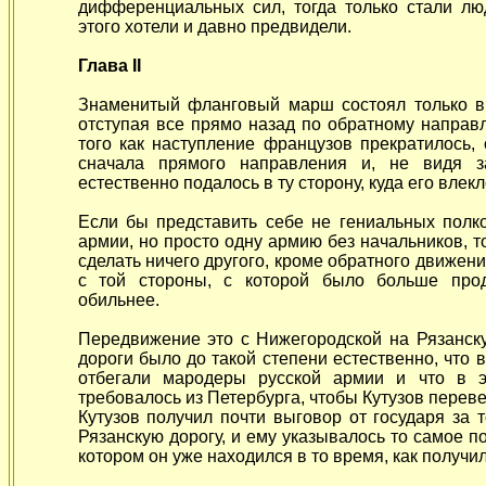
дифференциальных сил, тогда только стали лю
этого хотели и давно предвидели.
Глава II
Знаменитый фланговый марш состоял только в 
отступая все прямо назад по обратному направ
того как наступление французов прекратилось, 
сначала прямого направления и, не видя з
естественно подалось в ту сторону, куда его влек
Если бы представить себе не гениальных полк
армии, но просто одну армию без начальников, т
сделать ничего другого, кроме обратного движени
с той стороны, с которой было больше про
обильнее.
Передвижение это с Нижегородской на Рязанск
дороги было до такой степени естественно, что
отбегали мародеры русской армии и что в 
требовалось из Петербурга, чтобы Кутузов перев
Кутузов получил почти выговор от государя за 
Рязанскую дорогу, и ему указывалось то самое п
котором он уже находился в то время, как получи