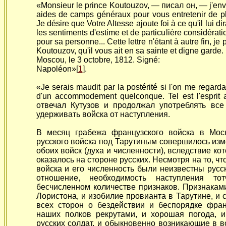
«Monsieur le prince Koutouzov, — писал он, — j'en
aides de camps généraux pour vous entretenir de plu
Je désire que Votre Altesse ajoute foi à ce qu'il lui dir
les sentiments d'estime et de particulière considérat
pour sa personne... Cette lettre n'étant à autre fin, je
Koutouzov, qu'il vous ait en sa sainte et digne garde.
Moscou, le 3 octobre, 1812. Signé:
Napoléon»[
1
].
«Je serais maudit par la postérité si l'on me regar
d'un accommodement quelconque. Tel est l'esprit 
отвечал Кутузов и продолжал употреблять все
удерживать войска от наступления.
В месяц грабежа французского войска в Мос
русского войска под Тарутиным совершилось из
обоих войск (духа и численности), вследствие к
оказалось на стороне русских. Несмотря на то, ч
войска и его численность были неизвестны русс
отношение, необходимость наступления т
бесчисленном количестве признаков. Признакам
Лористона, и изобилие провианта в Тарутине, и
всех сторон о бездействии и беспорядке фран
наших полков рекрутами, и хорошая погода, 
русских солдат, и обыкновенно возникающие в в