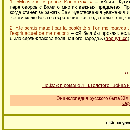
1. «Monsieur le prince Koutouzov...»
– «Князь Кутуз
переговоров с Вами о многих важных предметах. Про
когда станет выражать Вам чувствования уважения и
Засим молю Бога о сохранении Вас под своим священны
2. «Je serais maudit par la postérité si l'on me regar
l'esprit actuel de ma nation»
– «Я был бы проклят, если
было сделки: такова воля нашего народа». (
вернуться
)
в 
Пейзаж в романе Л.Н.Толстого "Война и
Энциклопедия русского быта XIX 
Оф