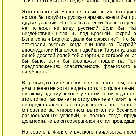
то из этого никак не следует, чтобы это движение
Этот фланговый марш не только не мог бы прине
но мог бы погубить русскую армию, ежели бы пр
других условий. Что бы было, если бы не сгоре
не потерял из виду русских? Если бы На
бездействии? Если бы под Красной Пахрой р
Бенигсена и Барклая, дала бы сражение? Что б
атаковали русских, когда они шли за Пахро
впоследствии Наполеон, подойдя к Тарутину, атак
одной десятой долей той энергии, с которой он 
бы было, если бы французы пошли на Петер
предположениях спасительность флангового
пагубность.
В-третьих, и самое непонятное состоит в том, чт
умышленно не хотят видеть того, что фланговый
никакому одному человеку, что никто никогда его
этот, точно так же как и отступление в Филях, в
не представлялся в его цельности, а шаг за ша
мгновение за мгновением вытекал из бесчисл
разнообразных условий, и только тогда пре
цельности, когда он совершился и стал прошедши
На совете в Филях у русского начальства пр