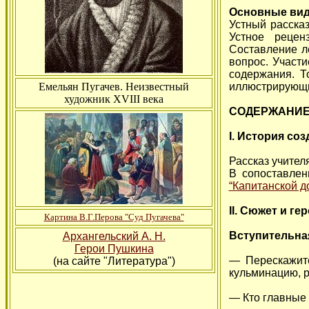
Основные вид
Устный расска
Устное рецен
Составление л
вопрос. Участи
содержания. Т
Емельян Пугачев. Неизвестный
иллюстрирующих
художник XVIII века
СОДЕРЖАНИЕ
I. История со
Рассказ учител
В сопоставлен
“Капитанской д
II. Сюжет и г
Картина В.Г.Перова "Суд Пугачева"
Вступительная
Архангельский А. Н.
Герои Пушкина
— Перескажите
(на сайте "Литература")
кульминацию, р
— Кто главные 