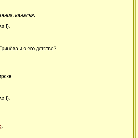
аяния, каналья
.
 I).
ринёва и о его детстве?
рске.
 I).
»
.