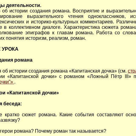
ы деятельности.
з об истории создания романа. Восприятие и выразительн
зирование выразительного чтения одноклассников, ис
ексических и историко-культурных комментариев. Различ
е в коллективном диалоге. Характеристика сюжета романа
олкование эпиграфов к главам романа. Работа со слова
 понятия историзм, реализм, роман.
 УРОКА
здания романа
я об истории создания романа «Капитанская дочка» (см.
стр
ии «Капитанской дочки» с романом «Ложный Пётр III»
очки”»
.
ерои «Капитанской дочки»
 беседа:
 кратко сюжет романа. Какие события составляют осно
азвязку?
герои романа? Почему роман так называется?