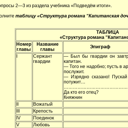
просы 2—3 из раздела учебника «Подведём итоги».
полните
таблицу «Структура романа “Капитанская доч
ТАБЛИЦА
«Структура романа “Капитанс
Номер
Название
Эпиграф
главы
главы
I
Сержант
— Был бы гвардии он завт
гвардии
капитан.
— Того не надобно; пусть в а
послужит.
— Изрядно сказано! Пускай
потужит…
……………………………………
Да кто его отец?
Княжнин
II
Вожатый
III
Крепость
IV
Поединок
V
Любовь