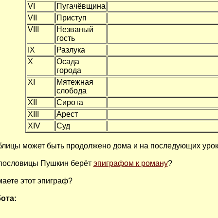
VI
Пугачёвщина
VII
Приступ
VIII
Незваный
гость
IX
Разлука
X
Осада
города
XI
Мятежная
слобода
XII
Сирота
XIII
Арест
XIV
Суд
блицы может быть продолжено дома и на последующих урок
 пословицы Пушкин берёт
эпиграфом к роману
?
аете этот эпиграф?
ота: