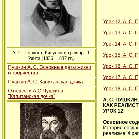
Урок 12. А. С.
Урок 13. А. С. 
Урок 14. А. С.
А. С. Пушкин. Рисунок и гравюра Т.
Урок 15. А. С.
Райта (1836 –1837 гг.)
Урок 16. А. С.
Пушкин А. С. Основные даты жизни
и творчества
Урок 17. А. С.
Пушкин А. С. Капитанская дочка
Урок 18. А. С. 
О повести А.С.Пушкина
"Капитанская дочка"
А. С. ПУШКИ
КАК РЕАЛИС
УРОК 12
Основное сод
История создан
реализме. Фраг