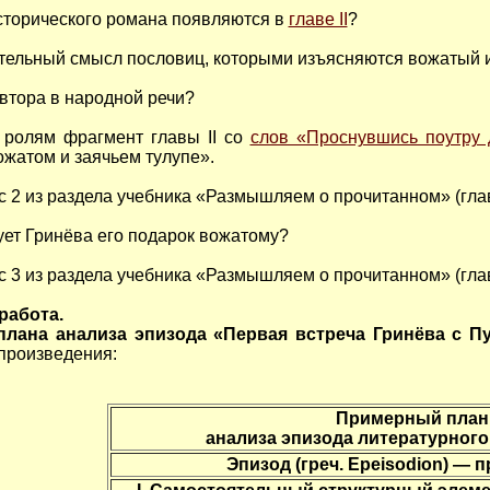
сторического романа появляются в
главе II
?
тельный смысл пословиц, которыми изъясняются вожатый и
втора в народной речи?
 ролям фрагмент главы II со
слов «Проснувшись поутру
ожатом и заячьем тулупе».
с 2 из раздела учебника «Размышляем о прочитанном» (глава
ует Гринёва его подарок вожатому?
с 3 из раздела учебника «Размышляем о прочитанном» (глава
работа.
плана анализа эпизода «Первая встреча Гринёва с П
произведения:
Примерный план
анализа эпизода литературног
Эпизод (греч. Epeisodion) —