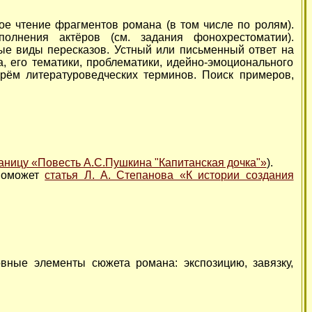
ое чтение фрагментов романа (в том числе по ролям).
полнения актёров (см. задания фонохрестоматии).
ные виды пересказов. Устный или письменный ответ на
, его тематики, проблематики, идейно-эмоционального
рём литературоведческих терминов. Поиск примеров,
аницу «Повесть А.С.Пушкина "Капитанская дочка"»
).
 поможет
статья Л. А. Степанова «К истории создания
вные элементы сюжета романа: экспозицию, завязку,