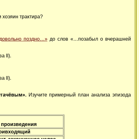
 хозяин трактира?
 довольно поздно…»
до слов «…позабыл о вчерашней
 II).
 II).
угачёвым».
Изучите примерный план анализа эпизода
о произведения
 привходящий