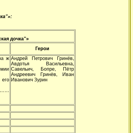
ка”»:
кая дочка”»
Герои
ра ж
Андрей Петрович Гринёв,
Авдотья Васильевна,
рмии
Савельич, Бопре, Пётр
Андреевич Гринёв, Иван
 его
Иванович Зурин
……