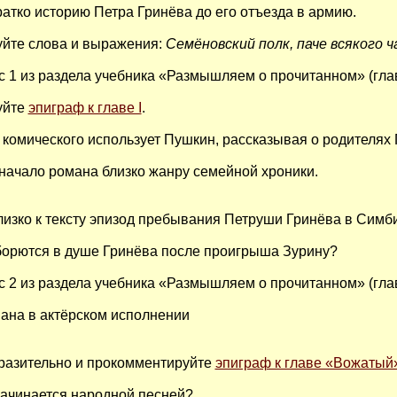
атко историю Петра Гринёва до его отъезда в армию.
йте слова и выражения:
Семёновский полк, паче всякого ч
с 1 из раздела учебника «Размышляем о прочитанном» (глава
уйте
эпиграф к главе I
.
 комического использует Пушкин, рассказывая о родителях Г
 начало романа близко жанру семейной хроники.
изко к тексту эпизод пребывания Петруши Гринёва в Симби
борются в душе Гринёва после проигрыша Зурину?
с 2 из раздела учебника «Размышляем о прочитанном» (глава
ана в актёрском исполнении
разительно и прокомментируйте
эпиграф к главе «Вожатый
начинается народной песней?