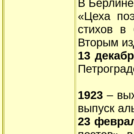
В Берлине
«Цеха поэ
стихов в 
Вторым из
13 декаб
Петроград
1923
– вы
выпуск ал
23 февра