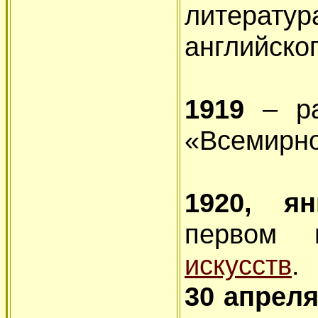
литерату
английско
1919
– р
«Всемирно
1920, я
первом
искусств
.
30 апрел