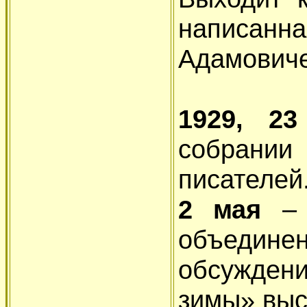
написа
Адамовиче
1929, 2
собрании
писателей
2 мая
–
объеди
обсужден
зимы» выс