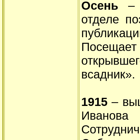
Осень
–
отделе по
публикац
Посещае
открывш
всадник».
1915
– вы
Иванов
Сотрудни