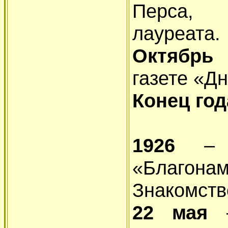
Перса, 
лауреата.
Октябр
газете «Дн
Конец го
1926
–
«Благон
Знакомств
22 мая