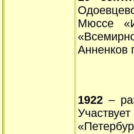
Одоевцев
Мюссе «И
«Всемир
Анненков
1922
– ра
Участ
«Петербу