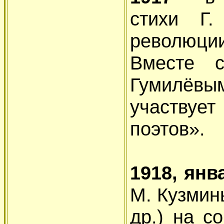
стихи Г.
революции
Вместе 
Гумилёвы
участвуе
поэтов».
1918, ян
М. Кузмин
др.) на с