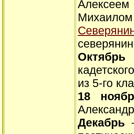
Алексеем
Михаи
Северяни
северянин
Октябрь
–
кадетског
из 5-го кл
18 ноя
Александр
Декабрь