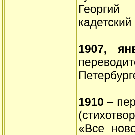
Георгий 
кадетский 
1907, ян
переводит
Петербург
1910
– пе
(стихотв
«Все ново