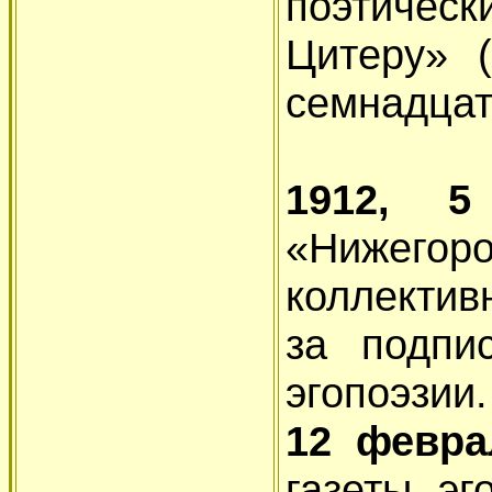
поэтическ
Цитеру» 
семнадцат
1912, 
«Нижегоро
коллектив
за подпи
эгопоэзии.
12 февр
газеты эг