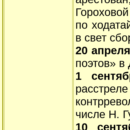
Гороховой
по ходата
в свет сб
20 апрел
поэтов» в 
1 сентя
расст
контррево
числе Н. 
10 сент