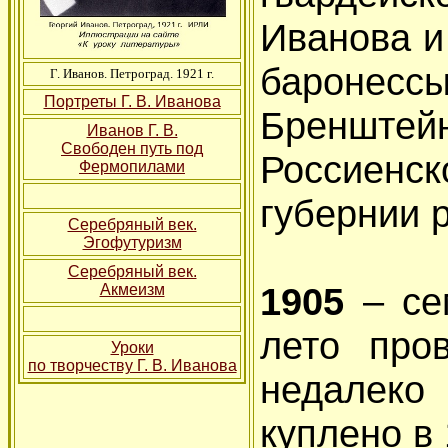
Иванова и
баронес
Г. Иванов. Петроград. 1921 г.
Портреты Г. В. Иванова
Бреншт
Иванов Г. В.
Свободен путь под
Россиен
Фермопилами
губернии 
Серебряный век.
Эгофутуризм
Серебряный век.
1905
– се
Акмеизм
лето про
Уроки
по творчеству Г. В. Иванова
недалеко
куплено в 