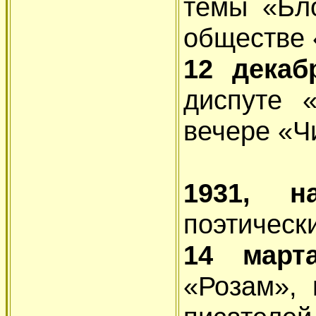
темы «Бло
обществе 
12 дека
диспуте 
вечере «Ч
1931, 
поэтическ
14 мар
«Розам»,