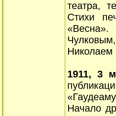
театра, т
Стихи пе
«Весна».
Чулков
Николаем 
1911, 3 м
публик
«Гаудеаму
Начало др