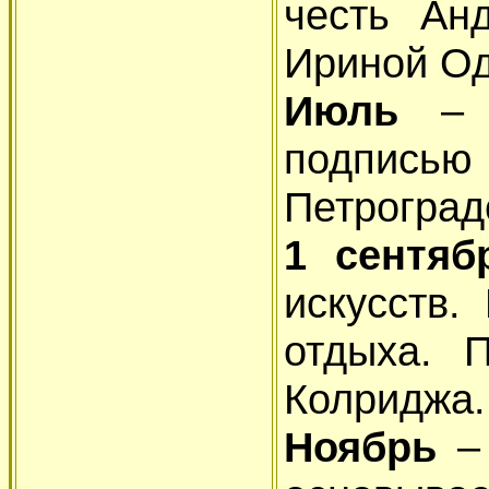
честь Ан
Ириной Од
Июль
– п
подпись
Петроград
1 сентяб
искусств.
отдыха. 
Колриджа.
Ноябрь
–