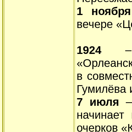
1 ноябр
вечере «Ц
1924
«Орлеанск
в совмест
Гумилёва 
7 июля
–
начинает
очерков «