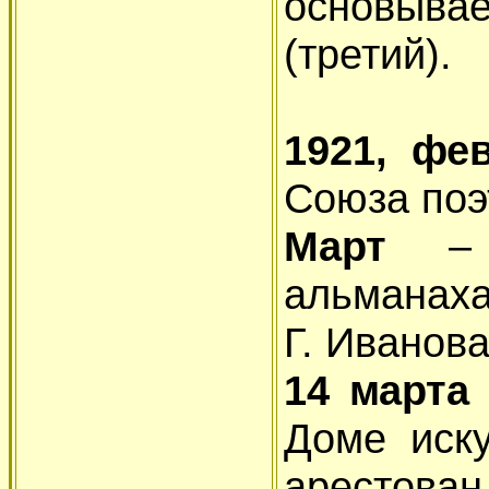
основыв
(третий).
1921, ф
Союза поэ
Март
–
альманаха
Г. Иванова
14 март
Доме иску
арестов