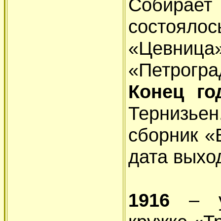
Собирает 
состоялос
«Цевниц
«Петрогра
Конец г
Тернизье
сборник «
дата выход
1916
– уч