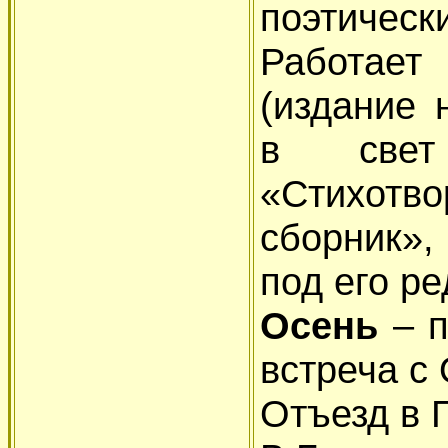
поэтичес
Работает
(издание 
в свет
«Стихо
сборник»,
под его ре
Осень
– 
встреча с
Отъезд в 