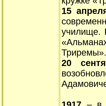
кружке «Т
15 апрел
современ
училище. 
«Альманах
Триремы»
20 сент
возобнов
Адамовиче
1917
– в