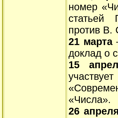
номер «Чи
статьей 
против В.
21 марта
доклад о 
15 апр
участвуе
«Совреме
«Числа».
26 апрел