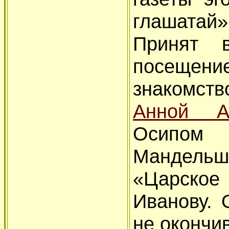
глашатай»
Принят 
посещен
знакомст
Анной А
Осипо
Мандельш
«Царское
Иванову. 
не окончи