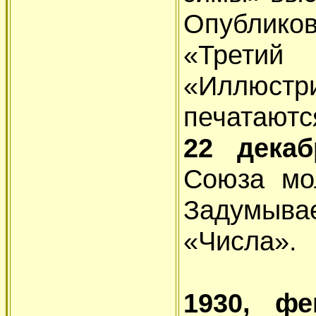
Опублико
«Трети
«Иллюстр
печатаютс
22 дека
Союза мо
Задумы
«Числа».
1930, ф