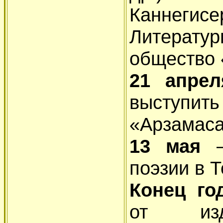
Каннег
Литератур
общество 
21 апре
выступит
«Арзамаса
13 мая
поэзии в 
Конец г
от изд