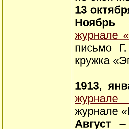
13 октяб
Ноябрь
–
журнале «
письмо Г
кружка «Э
1913, ян
журнале 
журнале «
Август
–