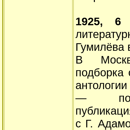
1925, 6
литерат
Гумилёва 
В Москв
подборка 
антологии
— посл
публикаци
с Г. Адам