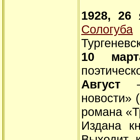
1928, 26
Сологуба
Тургеневс
10 март
поэтическ
Август
новости» 
романа «Т
Издана кн
Выходит к