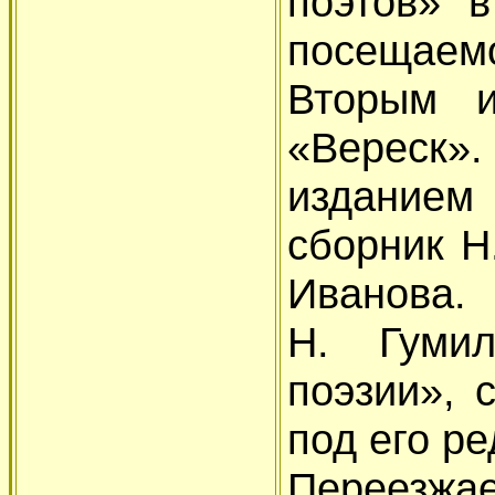
поэтов» 
посещаемо
Вторым и
«Вереск
издание
сборник Н
Иванова. 
Н. Гуми
поэзии», 
под его ре
Переезжае