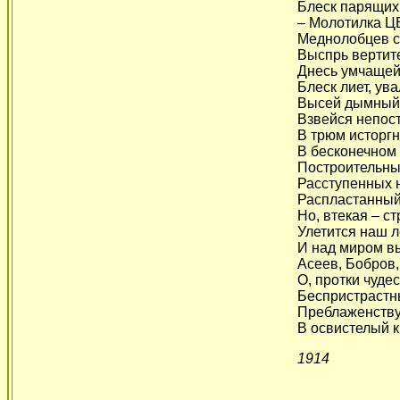
Блеск парящих 
– Молотилка 
Меднолобцев с
Выспрь вертит
Днесь умчащей
Блеск лиет, ува
Высей дымный 
Взвейся непос
В трюм исторгн
В бесконечном
Построительных
Расступенных 
Распластанны
Но, втекая – с
Улетится наш ле
И над миром вы
Асеев, Бобров,
О, протки чудес
Беспристрастн
Преблаженств
В освистелый к
1914