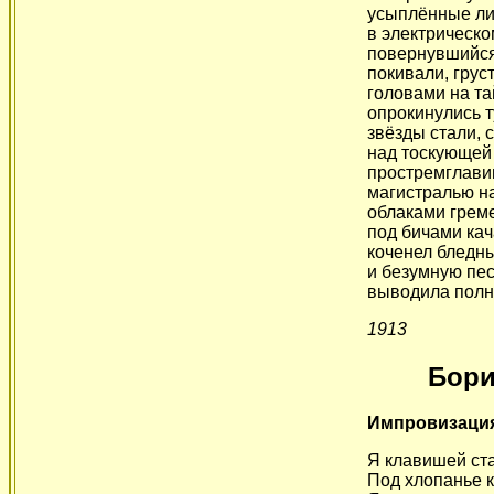
усыплённые ли
в электрическо
повернувшийся
покивали, грус
головами на та
опрокинулись т
звёзды стали, с
над тоскующей
простремглави
магистралью н
облаками греме
под бичами ка
коченел бледны
и безумную пес
выводила полн
1913
Бори
Импровизаци
Я клавишей ста
Под хлопанье к