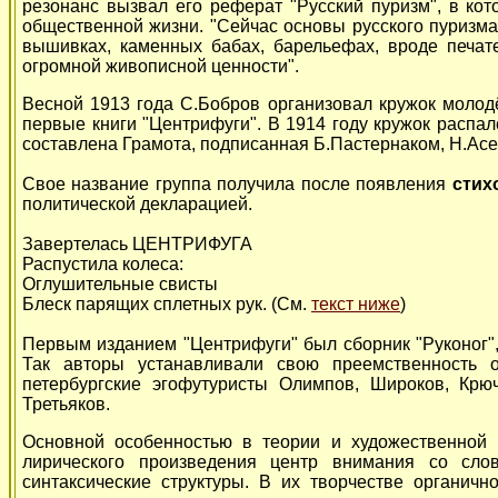
резонанс вызвал его реферат "Русский пуризм", в ко
общественной жизни. "Сейчас основы русского пуризма,
вышивках, каменных бабах, барельефах, вроде печате
огромной живописной ценности".
Весной 1913 года С.Бобров организовал кружок молод
первые книги "Центрифуги". В 1914 году кружок распа
составлена Грамота, подписанная Б.Пастернаком, Н.Ас
Свое название группа получила после появления
стих
политической декларацией.
Завертелась ЦЕНТРИФУГА
Распустила колеса:
Оглушительные свисты
Блеск парящих сплетных рук. (См.
текст ниже
)
Первым изданием "Центрифуги" был сборник "Руконог"
Так авторы устанавливали свою преемственность 
петербургские эгофутуристы Олимпов, Широков, Крю
Третьяков.
Основной особенностью в теории и художественной п
лирического произведения центр внимания со сло
синтаксические структуры. В их творчестве органичн