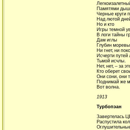
Легкоизалетный
Памятями дыши
Черные круги 
Над лютой дне
Но и кто
Игры темной у
В логи тайны 
Дам иглы
Глубин моревы
Ни гнет, ни пок
Исчерти путей 
Тьмой исчлы.
Нет, нет, – за 
Кто оберет свои
Они сони, они 
Поднимай же м
Вот волна.
1913
Турбопэан
Завертелась 
Распустила кол
Оглушительные