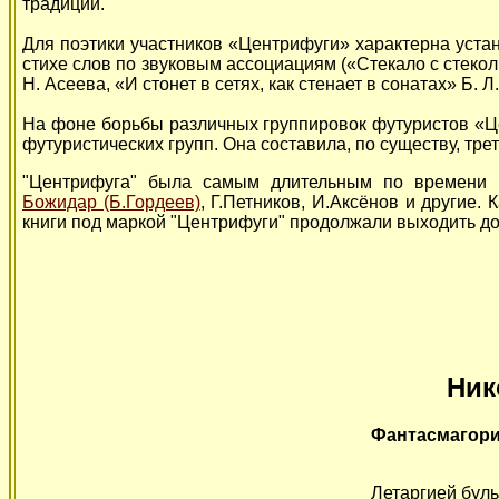
традиции.
Для поэтики участников «Центрифуги» характерна устан
стихе слов по звуковым ассоциациям («Стекало с стекольн
Н. Асеева, «И стонет в сетях, как стенает в сонатах» Б. Л
На фоне борьбы различных группировок футуристов «Ц
футуристических групп. Она составила, по существу, тре
"Центрифуга" была самым длительным по времени ф
Божидар (Б.Гордеев)
, Г.Петников, И.Аксёнов и другие.
книги под маркой "Центрифуги" продолжали выходить до
Ник
Фантасмагор
Летаргией буль