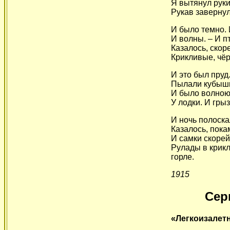
Я вытянул руки,
Рукав завернулс
И было темно. 
И волны. – И п
Казалось, скор
Крикливые, чёр
И это был пруд
Пылали кубышк
И было волною
У лодки. И грыз
И ночь полоска
Казалось, пока
И самки скорей
Рулады в крик
горле.
1915
Сер
«Легкоизалет