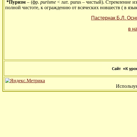
*Пуризм
– (фр.
purisme
< лат. purus – чистый). Стремление 
полной чистоте, к ограждению от всяческих новшеств ( в языке
Пастернак Б.Л. Осн
в н
Использу