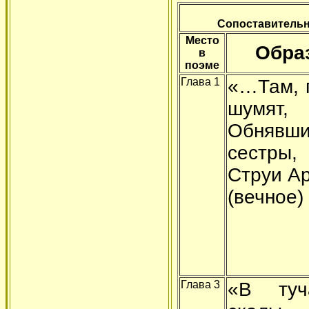
Сопоставительн
Место
Обра
в
поэме
Глава 1
«…Там, г
шумят,
Обнявши
сестры,
Струи А
(вечное)
Глава 3
«В туч