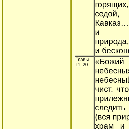
горящих
седой,
Кавказ…
и неу
природа
и бескон
Главы
«Божий
11, 20
небес
небесн
чист, чт
приле
следит
(вся пр
храм и 