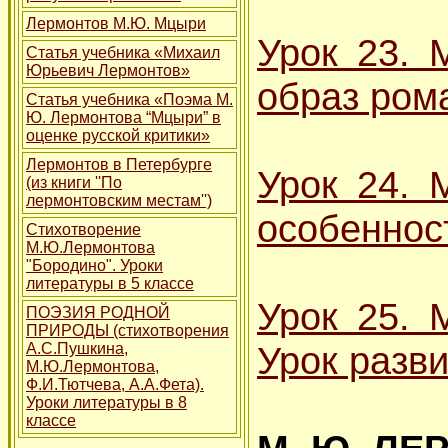
Лермонтов М.Ю. Мцыри
Урок 23. 
Статья учебника «Михаил
Юрьевич Лермонтов»
образ ром
Статья учебника «Поэма М.
Ю. Лермонтова “Мцыри” в
оценке русской критики»
Лермонтов в Петербурге
Урок 24. 
(из книги ''По
лермонтовским местам'')
особеннос
Стихотворение
М.Ю.Лермонтова
"Бородино". Уроки
литературы в 5 классе
Урок 25. 
ПОЭЗИЯ РОДНОЙ
ПРИРОДЫ (стихотворения
Урок разви
А.С.Пушкина,
М.Ю.Лермонтова,
Ф.И.Тютчева, А.А.Фета).
Уроки литературы в 8
классе