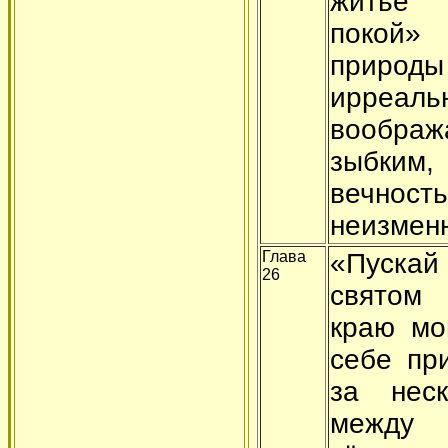
житьё
покой
природы
ирреаль
воображ
зыбким,
веч
неизмен
Глава
«Пуска
26
святом
краю мо
себе пр
за неск
между