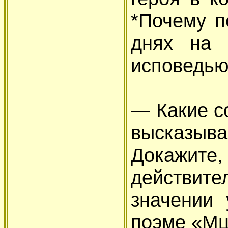
*Почему п
днях на 
исповедью
— Какие с
высказы
Докажите,
действит
значении 
поэме «М