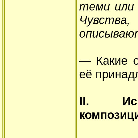
теми или
Чувств
описываю
— Какие о
её принад
II. Ис
композиц