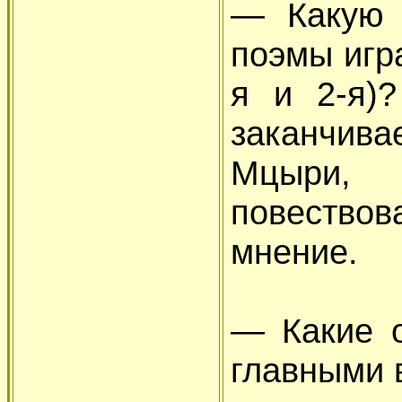
— Какую 
поэмы игр
я и 2-я)?
заканчив
Мцыри
повество
мнение.
— Какие о
главными 