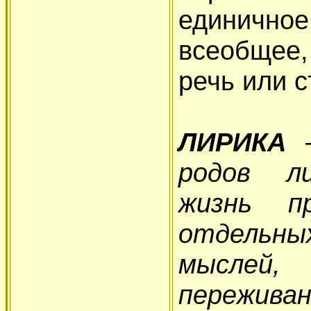
единично
всеобщее,
речь или 
ЛИРИКА
—
родов л
жизнь п
отдельны
мыслей,
пережива