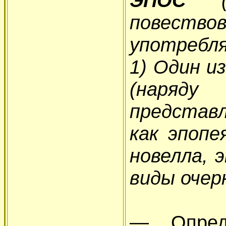
ЭПОС
(о
повествов
употребля
1) Один и
(наряду
представ
как эпопе
новелла, 
виды очерк
— Опред