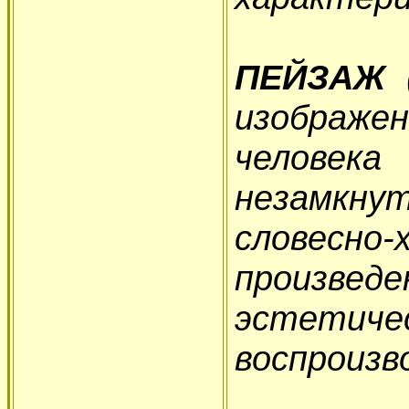
ПЕЙЗАЖ
(
изображе
челове
незамкн
словесно-
произв
эстети
воспроизв