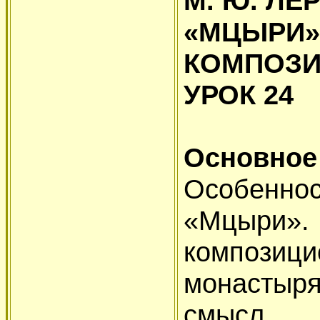
М. Ю. ЛЕ
«МЦЫР
КОМПОЗ
УРОК 24
Основное
Особенн
«Мцыри»
композици
монастыр
смысл и