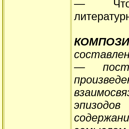
— Что 
литератур
КОМПОЗ
составлен
— постр
произве
взаимосв
эпизод
содержан