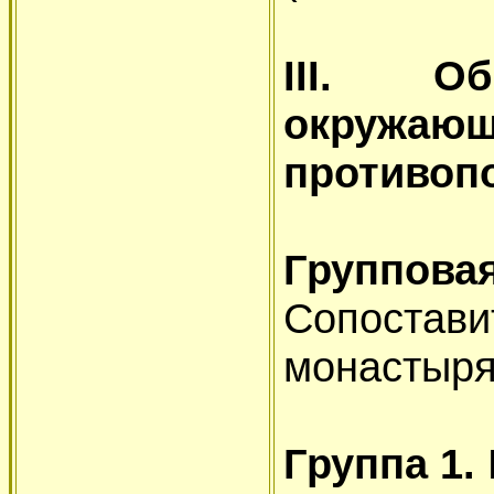
III. О
окружаю
противоп
Групповая
Сопостав
монастыря
Группа 1.