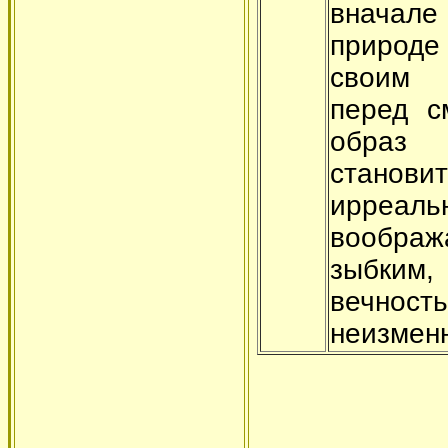
вначал
природ
своим 
перед с
образ
становит
ирреаль
воображ
зыбким,
веч
неизмен