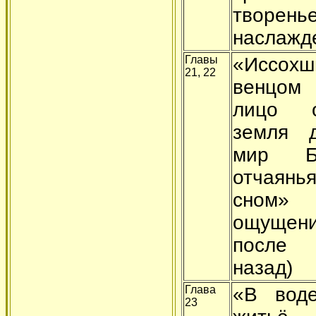
творе
наслажд
Главы
«Иссо
21, 22
венцом 
лицо 
земля 
мир Б
отчаян
сном» (
ощуще
после 
назад)
Глава
«В воде
23