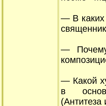
— В каких
священник
— Почем
композици
— Какой х
в основ
(Антитеза 