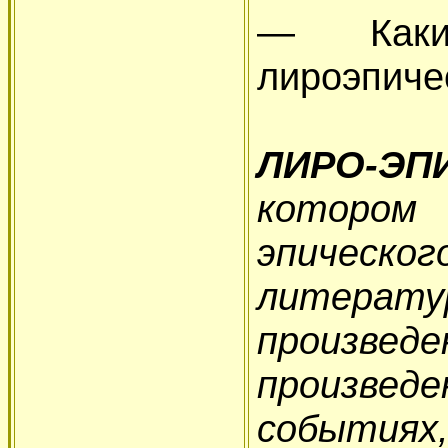
— Каки
лироэпиче
ЛИРО-ЭП
которо
эпическо
литерат
произв
произве
событиях,