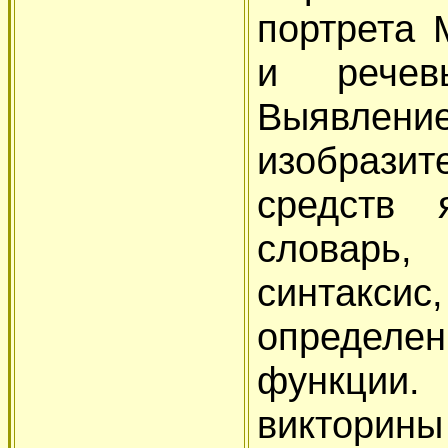
портрета 
и речев
Выявлени
изобразит
средств 
словарь
синтакс
определ
функции
викторины