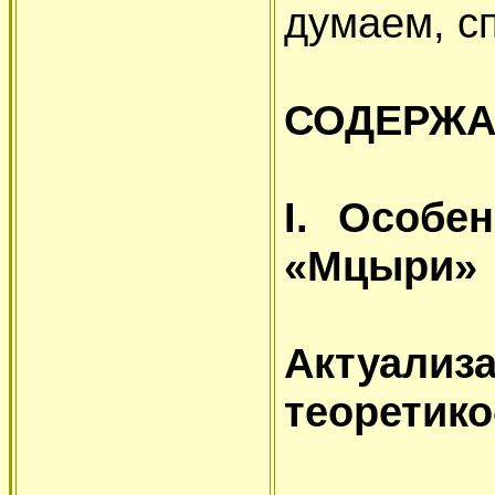
думаем, с
СОДЕРЖА
I. Особе
«Мцыри»
Актуал
теоретико