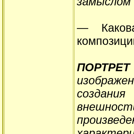
замыслом 
— Каков
композиции
ПОРТРЕТ
изображе
создани
внешнос
произве
характери