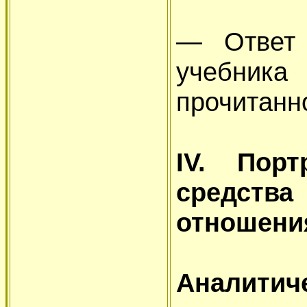
— Ответ 
учебни
прочитанн
IV. Пор
средств
отношени
Аналитиче