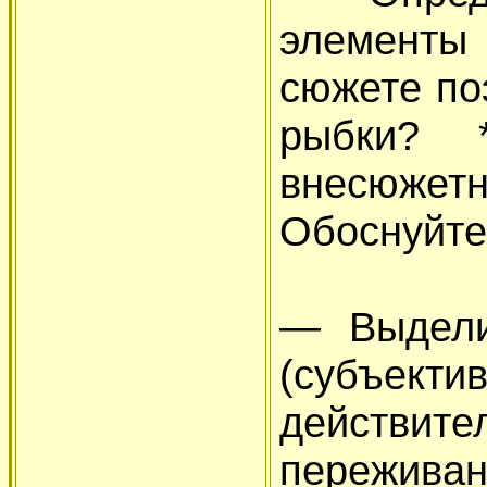
элементы
сюжете по
рыбки? 
внесюже
Обоснуйте
— Выдели
(субъек
действите
переживан