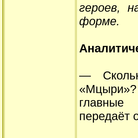
героев, н
форме.
Аналитиче
— Скольк
«Мцыри»
главные
передаёт о