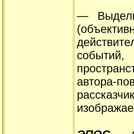
— Выдели
(объек
действите
событий
пространс
автора
рассказч
изображае