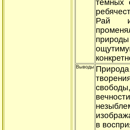
тёмных 
ребячест
Рай и
промен
приро
ощутим
конкретн
Выводы
Приро
творен
свобод
вечност
незыбле
изображ
в воспр