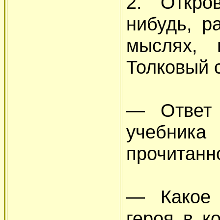
2. Откро
нибудь, р
мыслях, 
Толковый с
— Ответ 
учебни
прочитанн
— Какое 
героя в к