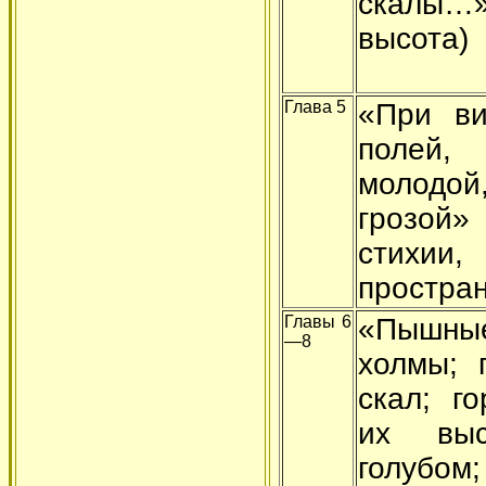
скалы…
высота)
Глава 5
«При ви
полей
молодой
грозой»
стихии
простран
Главы 6
«Пышн
—8
холмы; 
скал; г
их вы
голубом