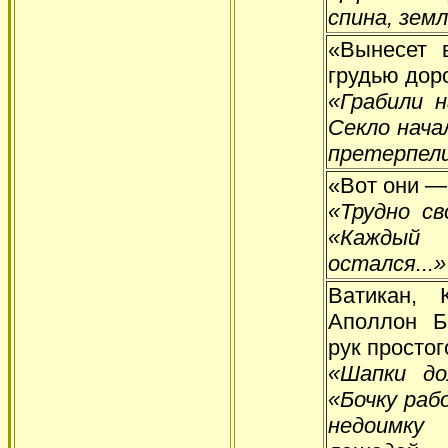
спина, земл
«Вынесет 
грудью дор
«Грабили н
Секло нача
претерпели
«Вот они —
«Трудно св
«Каждый
остался...
Ватикан, 
Аполлон Б
рук простог
«Шапки до
«Бочку раб
недоимку 