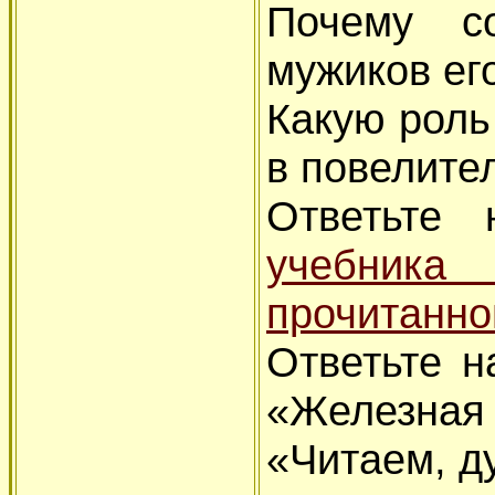
Почему с
мужиков ег
Какую роль
в повелите
Ответьте
учебни
прочитанн
Ответьте н
«Железна
«Читаем, ду