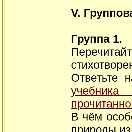
V. Группов
Группа 1.
Перечи
стихотворе
Ответьте 
учебни
прочитанн
В чём особ
природы из