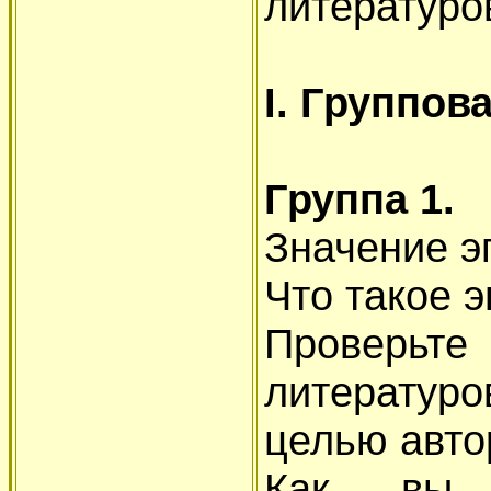
литературо
I. Группов
Группа 1.
Значение э
Что такое 
Проверь
литературо
целью авто
Как вы