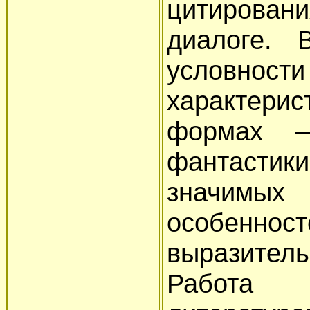
цитировани
диалоге. 
условнос
характерис
формах —
фантастики
значим
особенно
выразител
Работ