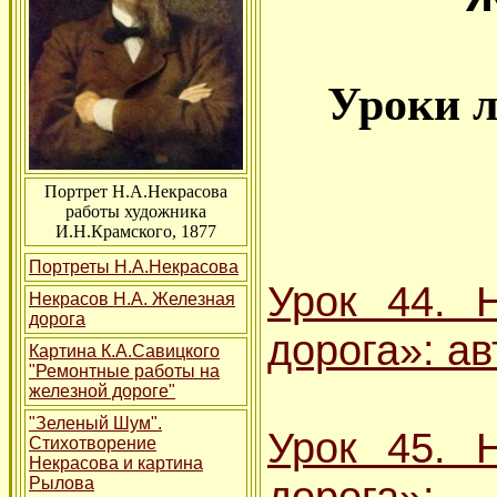
Уроки л
Портрет Н.А.Некрасова
работы художника
И.Н.Крамского, 1877
Портреты Н.А.Некрасова
Урок 44. 
Некрасов Н.А. Железная
дорога
дорога»: ав
Картина К.А.Савицкого
"Ремонтные работы на
железной дороге"
"Зеленый Шум".
Урок 45. 
Стихотворение
Некрасова и картина
дорога»:
Рылова