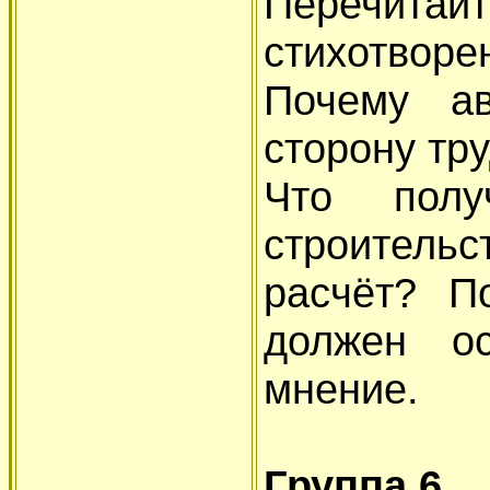
Перечит
стихотворе
Почему ав
сторону тр
Что полу
строительс
расчёт? П
должен о
мнение.
Группа 6.