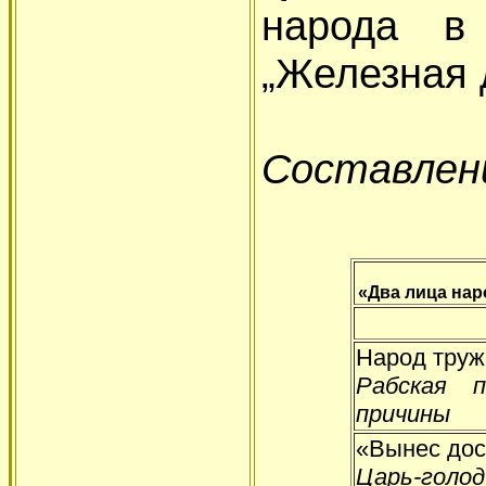
народа в 
„Железная 
Составлен
«Два лица нар
Народ труж
Рабская 
причины
«Вынес дост
Царь-голо