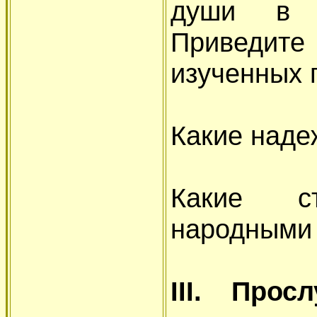
души в 
Приведи
изученных 
Какие наде
Какие с
народными
III. Про