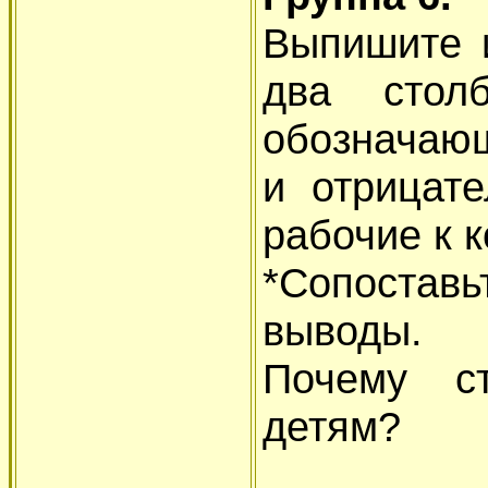
Выпишите и
два столб
обозначающ
и отрицат
рабочие к к
*Сопоставь
выводы.
Почему с
детям?