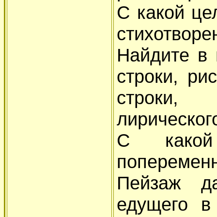
С какой це
стихотворе
Найдите в 
строки, ри
строки, 
лирическог
С како
поперемен
Пейзаж да
едущего в