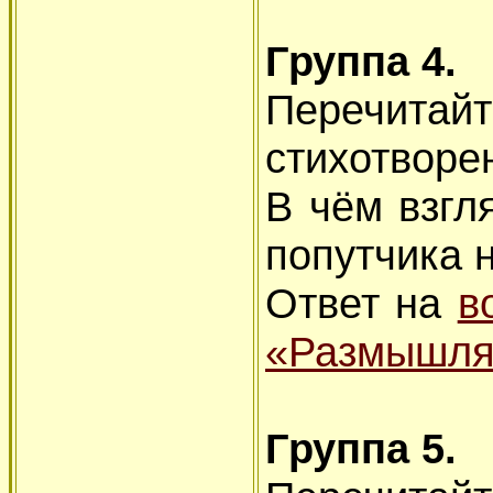
Группа 4.
Перечи
стихотворе
В чём взгл
попутчика 
Ответ на
в
«Размышля
Группа 5.