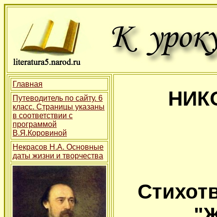
Главная
НИК
Путеводитель по сайту. 6
класс. Страницы указаны
в соответствии с
программой
В.Я.Коровиной
Некрасов Н.А. Основные
даты жизни и творчества
Стихот
"Ж