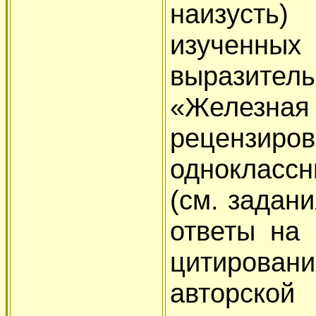
наизусть
изученны
выразител
«Железная 
рецензиров
однокласс
(см. задан
ответы на 
цитировани
авторско