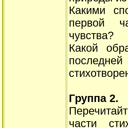
Какими сп
первой ч
чувства?
Какой обр
последне
стихотворе
Группа 2.
Перечитай
части ст