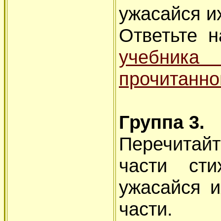
ужасайся их
Ответьте 
учебни
прочитанн
Группа 3.
Перечитай
части ст
ужасайся и
части.