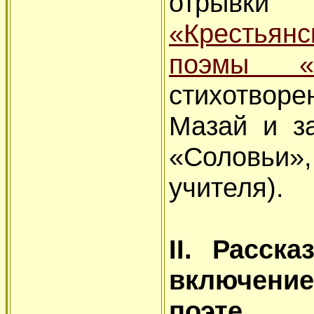
отрывк
«Крестьянс
поэмы «
стихотвор
Мазай и за
«Соловьи»
учителя).
II. Расск
включени
поэте