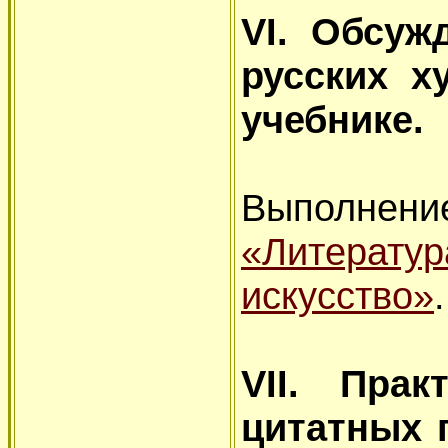
VI. Обсуж
русских х
учебнике.
Выполне
«Литерат
искусство»
.
VII. Прак
цитатных 