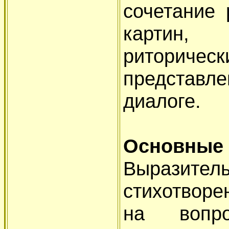
сочетание 
картин, 
риторичес
представл
диалоге.
Основные 
Выразите
стихотворе
на вопро