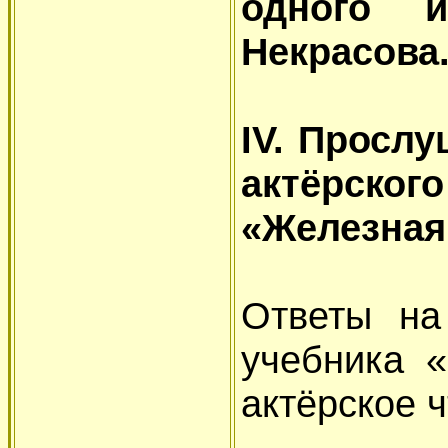
одного 
Некрасова
IV. Просл
актёрско
«Железная
Ответы на
учебника 
актёрское 