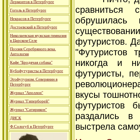
Лермонтов в Петербурге
сравниться 
Гоголь в Петербурге
обрушилась
Некрасов в Петербурге
Достоевский в Петербурге
существовании 
Николаевская мужская гимназия
футуристов. Да
в Царском Селе
Поэзия Серебряного века.
"Футуристов 
Антология
никогда и ни
Кафе "Бродячая собака"
футуристы, пе
Кубофутуристы в Петербурге
Эгофутуризм. Северянин в
революционера
Петербурге
вкусы тошнотно
Журнал "Аполлон"
Журнал "Гиперборей"
футуристов б
Журнал "Сатирикон"
раздались в 
ДИСК
выстрела само
Ф.Сологуб в Петербурге