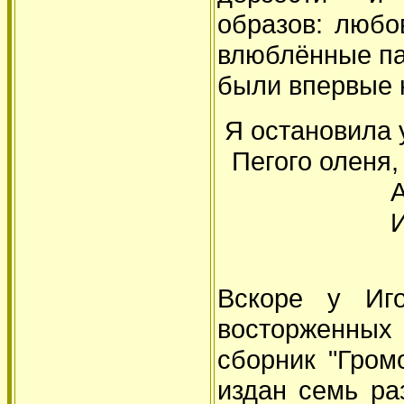
образов: любо
влюблённые паж
были впервые 
Я остановила 
Пегого оленя, 
А я дост
И стала 
Вскоре у Иг
восторженных
сборник "Гром
издан семь ра