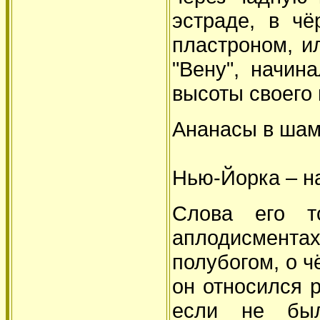
эстраде, в ч
пластроном, и
"Вену", начин
высоты своего 
Ананасы в шам
Из Моск
Нью-Йорка – н
Слова его т
аплодисмент
полубогом, о ч
он относился р
если не был