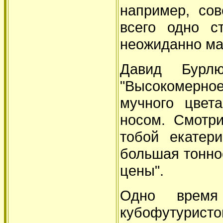
например, со
всего одно с
неожиданно ма
Давид Бурл
"Высокомерн
мучного цвет
носом. Смотр
тобой екатер
большая тонно
цены".
Одно врем
кубофутуристо