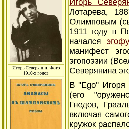
Игорь Северя
Лотарева, 18
Олимповым (сы
1911 году в Пе
начался
эгоф
манифест эго
эгопоэзии (Все
Игорь Северянин. Фото
Северянина эг
1910-х годов
В "Ego" Игоря
(его "оружен
Гнедов, Граал
включая самого
кружок распалс