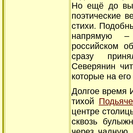
Но ещё до вы
поэтические в
стихи. Подобны
напрямую –
российском о
сразу прин
Северянин чит
которые на его
Долгое время 
тихой
Подьяче
центре столиц
сквозь булыж
через чадную 