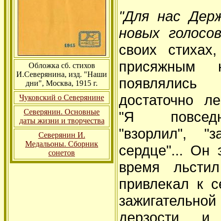
"Для нас Дер
новых голосов
своих стихах
присяжным 
Обложка сб. стихов
И.Северянина, изд. "Наши
появлялись
дни", Москва, 1915 г.
достаточно л
Чуковский о Северянине
Северянин. Основные
"Я повседн
даты жизни и творчества
"взорлил", "
Северянин И.
Медальоны. Сборник
сердце"... Он
сонетов
время льсти
привлекал к 
зажигательно
дерзости и 