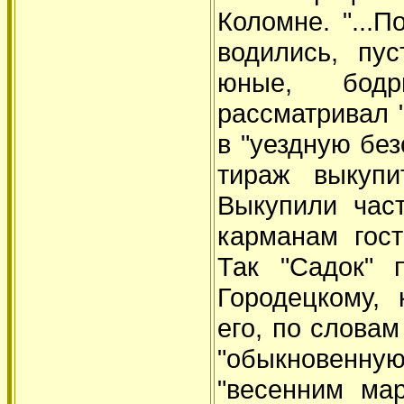
Коломне. "...
водились, пу
юные, бодр
рассматривал 
в "уездную бе
тираж выкуп
Выкупили час
карманам гос
Так "Садок" 
Городецкому,
его, по словам
"обыкновенн
"весенним ма