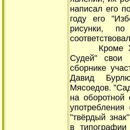
написал его п
году его "Из
рисунки, п
соответствовал
Кроме Хлебн
Судей" свои 
сборнике учас
Давид Бурлю
Мясоедов. "Сад
на оборотной 
употребления б
"твёрдый знак
в типографии