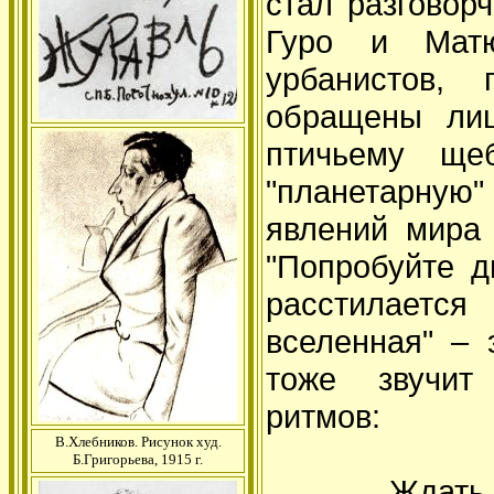
стал разговор
Гуро и Матю
урбанистов, 
обращены лиц
птичьему щеб
"планетарную"
явлений мира 
"Попробуйте д
расстилаетс
вселенная" – 
тоже звучит
ритм
В.Хлебников. Рисунок худ.
Солнце в
Б.Григорьева, 1915 г.
Ждать длин