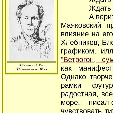
Ждать длин
А верить л
Маяковский п
влияние на его
Хлебников, Бл
графиком, илл
"Ветрогон, с
В.Каменский. Рис.
как манифест
В.Маяковского. 1917 г
Однако творче
рамки футур
радостная, вс
море, – писал 
чувствовать т