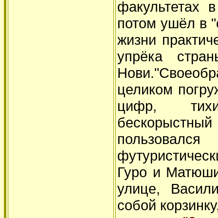
факультетах в
потом ушёл в "
жизни практич
упрёка стран
Нови."Своеоб
целиком погру
цифр, тихи
бескорыстн
пользовался
футуристически
Гуро и Матюши
улице, Васил
собой корзинку