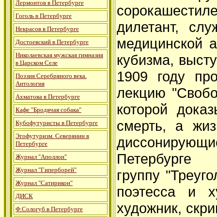
Лермонтов в Петербурге
сорокашестил
Гоголь в Петербурге
дилетант, сл
Некрасов в Петербурге
медицинской а
Достоевский в Петербурге
Николаевская мужская гимназия
кубизма, высту
в Царском Селе
1909 году пр
Поэзия Серебряного века.
Антология
лекцию "Свобо
Ахматова в Петербурге
которой дока
Кафе "Бродячая собака"
смерть, а жи
Кубофутуристы в Петербурге
Эгофутуризм. Северянин в
диссонирую
Петербурге
Петербурге "
Журнал "Аполлон"
Журнал "Гиперборей"
группу "Треуго
Журнал "Сатирикон"
поэтесса и 
ДИСК
художник, скр
Ф.Сологуб в Петербурге