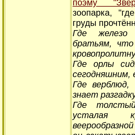
поэму "Звер
зоопарка, "гд
груды прочтённ
Где железо
братьям, что
кровопролитну
Где орлы сид
сегодняшним, 
Где верблюд,
знает разгадку
Где толсты
усталая кр
веерообразной 