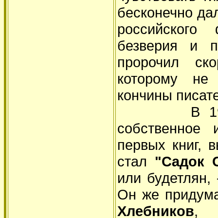
бесконечно да
российского 
безверия и п
пророчил ск
которому не
кончины писат
В 1909 го
собственное 
первых книг, 
стал
"Садок 
или будетлян,
Он же придума
Хлебников
, 