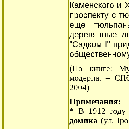
Каменского и 
проспекту с т
ещё тюльпан
деревянные л
"Садком I" при
общественному 
(По книге: Му
модерна. – СПб
2004)
Примечания:
* В 1912 год
домика
(ул.Про