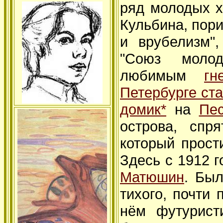
ряд молодых х
Кульбина, пори
и врубелизм"
"Союз моло
любимым
гн
Петербурге ст
домик
*
на
Пе
острова, спр
который прост
Здесь с 1912 
Матюшин
. Был
тихого, почти
нём футурист