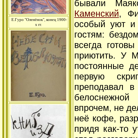
бывали Маяк
Каменский
, Ф
Е.Гуро "Оленёнок", конец 1900-
особый уют и
х гг.
гостям: безд
всегда готов
приютить. У 
постоянные де
первую скр
преподавал в
белоснежной
впрочем, не де
неё кофе, раз
придя как-то 