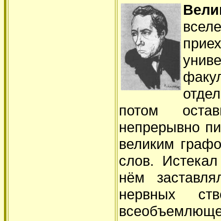
Вели
всел
прие
унив
факу
отде
потом остав
непрерывно пи
великим графо
слов. Истекал
нём заставля
нервных ст
всеобъемлюще