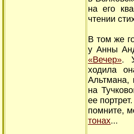
на его кв
чтении сти
В том же г
у Анны Ан
«Вечер»
. 
ходила он
Альтмана, 
на Тучков
ее портрет
помните, 
тонах
...