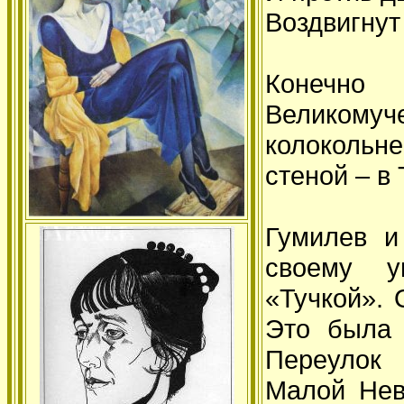
Воздвигнут
Конечно
Великому
колокольн
стеной – в 
Гумилев и
своему у
«Тучкой».
Это была 
Переулок
в
Малой Нев