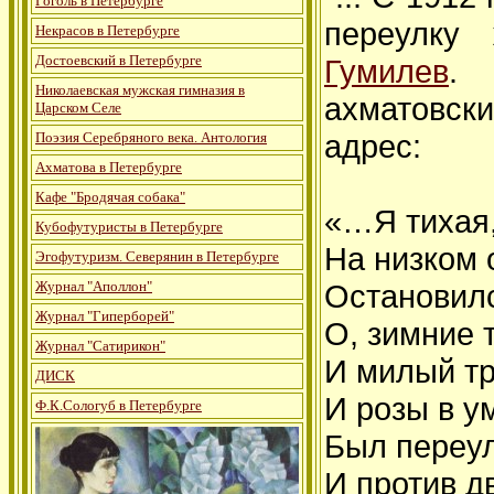
Гоголь в Петербурге
переулку
Некрасов в Петербурге
Достоевский в Петербурге
Гумилев
. 
Николаевская мужская гимназия в
ахматовск
Царском Селе
адрес:
Поэзия Серебряного века. Антология
Ахматова в Петербурге
Кафе "Бродячая собака"
«…Я тихая,
Кубофутуристы в Петербурге
На низком 
Эгофутуризм. Северянин в Петербурге
Остановилс
Журнал "Аполлон"
Журнал "Гиперборей"
О, зимние 
Журнал "Сатирикон"
И милый тр
ДИСК
И розы в у
Ф.К.Сологуб в Петербурге
Был переу
И против д