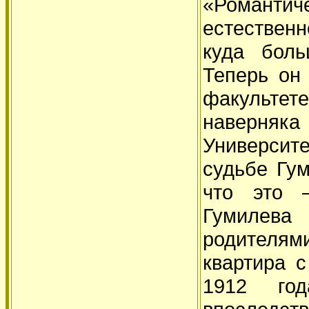
«Романтич
естествен
куда боль
Теперь он
факультет
наверняк
Университ
судьбе Гум
что это 
Гумилева 
родителя
квартира 
1912 го