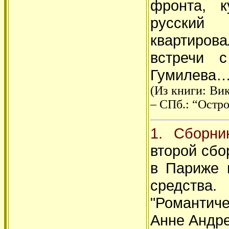
фронта, 
русский 
квартиров
встречи 
Гумилева…
(Из книги: Ви
– СПб.: “Остро
1. Сборни
второй сбо
в Париже 
средств
"Романтич
Анне Андре