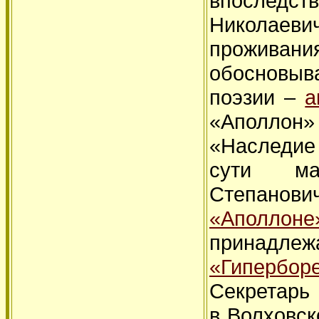
впоследс
Николаев
проживани
обосновыв
поэзии –
а
«Аполлон»
«Наследие
сути ма
Степанови
«Аполлоне
принадле
«Гипербор
Секретарь
в Волховск