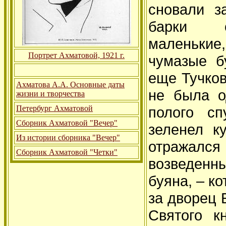
сновали з
барки 
маленькие
Портрет Ахматовой, 1921 г.
чумазые б
еще Тучко
Ахматова А.А. Основные даты
не была о
жизни и творчества
полого сп
Петербург Ахматовой
Сборник Ахматовой "Вечер"
зеленел к
Из истории сборника "Вечер"
отражалс
Сборник Ахматовой "Четки"
возведенн
буяна, – к
за дворец 
Святого к