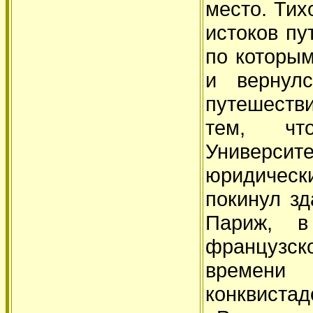
место. Тих
истоков пу
по которы
и вернулс
путешестви
тем, чт
Универс
юридически
покинул зд
Париж, в
французс
времен
конквист