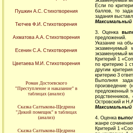
экзаменуемый мо
Если по критер
баллов, то зад
Пушкин А.С. Стихотворения
задания выставл
Максимальный б
Тютчев Ф.И. Стихотворения
3. Оценка
вып
Ахматова А.А. Стихотворения
предложений.
Указание на объ
экзаменуемый 
Есенин С.А. Стихотворения
экзаменуемый мо
Критерий 1 «Со
Цветаева М.И. Стихотворения
по критерию 1 с
другим критерия
критерию 3 ответ
Выполняя зада
Роман Достоевского
произведение (
"Преступление и наказание" в
предложенный те
таблицах (анализ)
родственников,
Островский и Н.А
Сказка Салтыкова-Щедрина
Максимальный б
"Дикий помещик" в таблицах
(анализ)
4. Оценка
выпол
жанре сочинения
Критерий 1 «Соо
Сказка Салтыкова-Щедрина