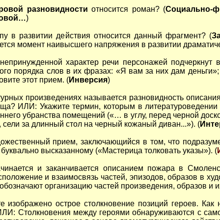
ровой разновидности
относится роман? (
Социально-ф
товой…
)
апу в развитии действия относится данный фрагмент? (
З
ется момент наивысшего напряжения в развитии драматиче
 непринужденной характер речи персонажей подчеркнут
го порядка слов в их фразах: «Я вам за них дам деньги»;
вите этот прием. (
Инверсия
)
атурных произведениях называется разновидность описания
ща? ИЛИ: Укажите термин, которым в литературоведении
еннего убранства помещений («… в углу, перед черной дос
 сели за длинный стол на черный кожаный диван...»). (
Инте
удожественный прием, заключающийся в том, что подразу
буквально высказанному («Мастерица толковать указы»). (
ачинается и заканчивается описанием пожара в Смоленск
сположение и взаимосвязь частей, эпизодов, образов в ху
обозначают организацию частей произведения, образов и их
е изображено острое столкновение позиций героев. Как 
ЛИ: Столкновения между героями обнаруживаются с само