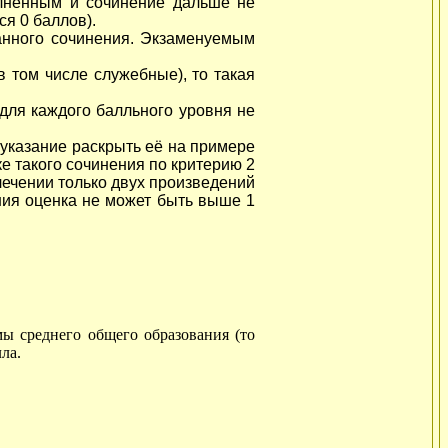
олненным и сочинение дальше не
я 0 баллов).
анного сочинения. Экзаменуемым
в том числе служебные), то такая
для каждого балльного уровня не
указание раскрыть её на примере
ке такого сочинения по критерию 2
ечении только двух произведений
ния оценка не может быть выше 1
 среднего общего образования (то
ла.