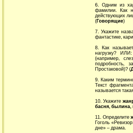
6. Одним из ха
фамилии. Как 
действующих лиц
(
Говорящие
)
7. Укажите назв
фантастике, кари
8. Как называе
нагрузку? ИЛИ:
(например, сле
подробность, 
Простаковой)? (
9. Каким терми
Текст фрагмент
называется така
10. Укажите
жан
басня, былина, 
11. Определите
Гоголь «Ревизор
дне» – драма.