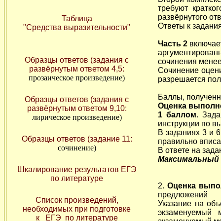
требуют кратко
развёрнутого от
Таблица
Ответы к задания
"Средства выразительности"
Часть 2
включает
аргументированн
Образцы ответов (задания с
сочинения менее 
развёрнутым ответом 4,5:
Сочинение оцени
прозаическое произведение)
разрешается пол
Баллы, получен
Образцы ответов (задания с
Оценка выполне
развёрнутым ответом 9,10:
1 баллом
. Зад
лирическое произведение)
инструкции по в
В заданиях 3 и 
Образцы ответов (задание 11:
правильно вписа
сочинение)
В ответе на зада
Максимальный 
Шкалирование результатов ЕГЭ
по литературе
2.
Оценка выполн
предложений
Список произведений,
Указание на объ
необходимых при подготовке
экзаменуемый 
к ЕГЭ по литературе