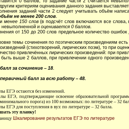
ставится 0 баллов, то задание части 2 считается невып
 другим критериям оценивания данного задания выставляетс
олнения заданий части 2 следует учитывать объём напис
бъём не менее 200 слов
.
ии
менее 150 слов
(в подсчёт слов включаются все слова, 
я невыполненной и
оценивается 0 баллов
.
нения от 150 до 200 слов предельное количество ошибок 
овке темы сочинения по поэтическим произведениям есть 
оизведений (стихотворений, лирических поэм), то при оцен
ичество привлечённых лирических произведений: при привл
 быть выше 2 баллов, при привлечении одного произведе
алл за сочинение – 18
.
ервичный балл за всю работу – 48.
ы ЕГЭ остаются без изменений.
ы ЕГЭ, подтверждающие освоение образовательной программы
минимального порога) из 100 возможных: по литературе – 32 бал
 ЕГЭ для поступления в вуз: по литературе – 32 балла.
шать эту планку!
раницу
Шкалирование результатов ЕГЭ по литературе