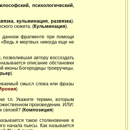
илософский, психологический,
авязка, кульминация, развязка
).
ского сюжета. (
Кульминация
).
 в данном фрагменте при помощи
 «Ведь я мертвых никогда еще не
, позволившая автору воссоздать
 называется описание обстановки
кой иконы Богородицы троеручицы,
рьер
)
меваемый смысл слова или фразы
Ирония
)
е т.п. Укажите термин, которым
дожественном произведении. ИЛИ:
 связей? (
Композиция
)
называется такое столкновение в
го начала пьесы. Как называется