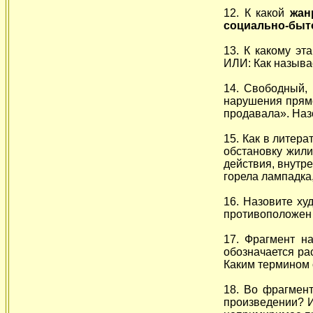
12. К какой
жан
социально-бы
13. К какому эт
ИЛИ: Как называ
14. Свободный,
нарушения прямо
продавала». Назо
15. Как в литер
обстановку жили
действия, внутр
горела лампадка,
16. Назовите х
противоположен 
17. Фрагмент н
обозначается ра
Каким термином 
18. Во фрагмент
произведении? И