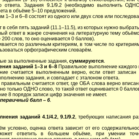
го ответа. Задания 9.1/9.2 (необходимо выполнить ОДН
вета в объёме 5–10 предложений.
м 1–3 и 6–8 состоят из одного или двух слов или последов
 в себя пять заданий (11.1–11.5), из которых нужно выбра
ый ответ в жанре сочинения на литературную тему объёмо
200 слов, то оно оценивается 0 баллов).
вается по различным критериям, в том числе по критериям
ьзоваться орфографическим словарём.
ные за выполненные задания,
суммируются
.
ния заданий 1–3 и 6–8
Правильное выполнение каждого и
ание считается выполненным верно, если ответ записан 
ыполнению задания, и совпадает с эталоном ответа.
6 правильным считается ответ, где ОБА слова верно вписа
но только ОДНО слово, то такой ответ оценивается 0 балло
ние 8 порядок записи цифр значения не имеет.
первичный балл – 6
.
ения заданий 4.1/4.2, 9.1/9.2
, требующих написания ра
ём условно, оценка ответа зависит от его содержательнос
может ответить в большем объёме, при умении точ