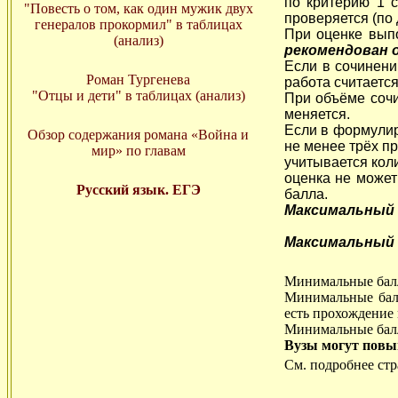
по критерию 1 
"Повесть о том, как один мужик двух
проверяется (по
генералов прокормил" в таблицах
При оценке вып
(анализ)
рекомендован о
Если в сочинен
Роман Тургенева
работа считаетс
"Отцы и дети" в таблицах (анализ)
При объёме сочи
меняется.
Если в формулир
Обзор содержания романа «Война и
не менее трёх пр
мир» по главам
учитывается кол
оценка не может
Русский язык. ЕГЭ
балла.
Максимальный б
Максимальный п
Минимальные балл
Минимальные балл
есть прохождение 
Минимальные баллы
Вузы могут повы
См. подробнее ст