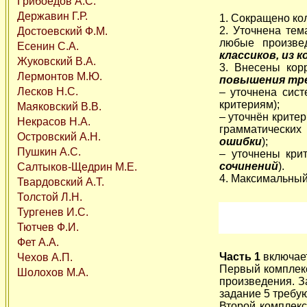
Грибоедов А.С.
Державин Г.Р.
1. Сокращено кол
2. Уточнена те
Достоевский Ф.М.
любые произве
Есенин С.А.
классиков, из
Жуковский В.А.
3. Внесены кор
Лермонтов М.Ю.
повышения тр
Лесков Н.С.
– уточнена сист
критериям);
Маяковский В.В.
– уточнён критер
Некрасов Н.А.
грамматических
Островский А.Н.
ошибки
);
Пушкин А.С.
– уточнены крит
сочинений
).
Салтыков-Щедрин М.Е.
4. Максимальны
Твардовский А.Т.
Толстой Л.Н.
Тургенев И.С.
Тютчев Ф.И.
Фет А.А.
Часть 1
включает
Чехов А.П.
Первый комплекс
Шолохов М.А.
произведения. З
задание 5 требу
Второй комплекс