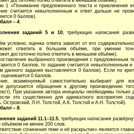
жет достаточно полно ответить в меньшем объёме).
ию 1 «Понимание предложенного текста и привлечение ег
ание считается невыполненным и ответ дальше не пров
яется 0 баллов).
алл – 4.
олнения заданий 5 и 10
, требующих написания разв
ём условно, оценка ответа зависит от его содержательнос
может ответить в большем объёме, при умении точ
жет достаточно полно ответить в меньшем объёме).
поставление выбранного произведения с предложенным те
тавится 0 баллов, то задание считается невыполненным и 
м данного задания выставляется 0 баллов). Если по крит
 оценивается 0 баллов.
ние, экзаменуемый самостоятельно выбирает для кон
не допускается обращение к другому произведению тог
кст). При указании автора инициалы необходимы только
 если это существенно для адекватного восприятия сод
. Островский, Л.Н. Толстой, А.К. Толстой и А.Н. Толстой).
алл – 8.
нения заданий 11.1–11.5
, требующих написания развёрну
 объёмом не менее 200 слов.
тветствие сочинения теме и её раскрытие» является главн