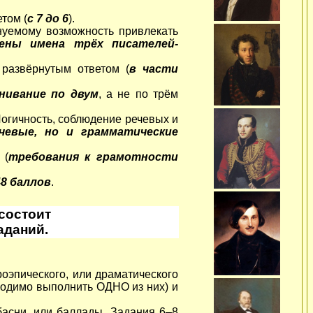
том (
с 7 до 6
).
нуемому возможность привлекать
ены имена трёх писателей-
развёрнутым ответом (
в части
нивание по двум
, а не по трём
«Логичность, соблюдение речевых и
чевые, но и грамматические
 (
требования к грамотности
48 баллов
.
состоит
аданий.
роэпического, или драматического
бходимо выполнить ОДНО из них) и
басни, или баллады. Задания 6–8