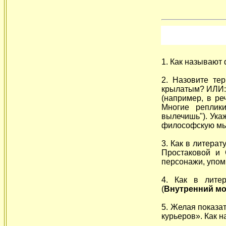
1. Как называют 
2. Назовите те
крылатым? ИЛИ: 
(например, в ре
Многие реплик
вылечишь"). Ука
философскую мыс
3. Как в литера
Простаковой и 
персонажи, упом
4. Как в литер
(
Внутренний м
5. Желая показа
курьеров». Как 