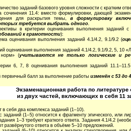
ичество заданий базового уровня сложности с кратким отве
ма сочинения 11.4: вместо формулировки, дающей экзаме
дения для раскрытия темы,
в формулировку включ
 которых требуется выбрать одного
.
рективы в критерии оценивания выполнения заданий с 
ебований к грамотности
):
ема оценивания выполнения заданий 4.1/4.2, 9.1/9.2 (
оце
ий оценивания выполнения заданий 4.1/4.2, 9.1/9.2, 5, 10 
 норм» (
учитываются не только логические и ре
ерии 6, 7, 8 оценивания выполнения заданий 11.1–11.5
й первичный балл за выполнение работы
изменён с 53 до 
Экзаменационная работа по литературе 
из двух частей, включающих в себя 11 з
 в себя два комплекса заданий (1–10).
 заданий (1–5) относится к фрагменту эпического, или ли
адания 1–3 требуют краткого ответа. Задания 4.1/4.2 (нео
ют развёрнутого ответа в объёме 5–10 предложений.
 заданий (6–10) относится к анализу стихотворения, или 