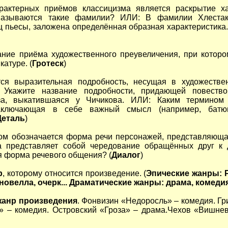
рактерных приёмов классицизма является раскрытие ха
называются такие фамилии? ИЛИ: В фамилии Хлестак
 пьесы, заложена определённая образная характеристика
ание приёма художественного преувеличения, при котор
катуре. (
Гротеск
)
тся выразительная подробность, несущая в художеств
 Укажите название подробности, придающей повество
за, выкатившаяся у Чичикова. ИЛИ: Каким термином 
заключающая в себе важный смысл (например, батю
Деталь
)
ном обозначается форма речи персонажей, представляющ
а представляет собой чередование обращённых друг к 
я форма речевого общения? (
Диалог
)
р
, которому относится произведение. (
Эпические жанры: Р
новелла, очерк... Драматические жанры: драма, комедия,
жанр произведения
. Фонвизин «Недоросль» – комедия. Гр
» – комедия. Островский «Гроза» – драма.Чехов «Вишне