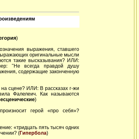
произведениям
егория
)
бозначения выражения, ставшего
, выражающих оригинальные мысли
ваются такие высказывания? ИЛИ:
мер: "Не всегда правдой душу
ражения, содержащие законченную
на сцене? ИЛИ: В рассказах г-жи
вила Фалелеич. Как называются
есценические
)
произносит герой «про себя»?
ение: «тридцать пять тысяч одних
чении? (
Гипербола
)