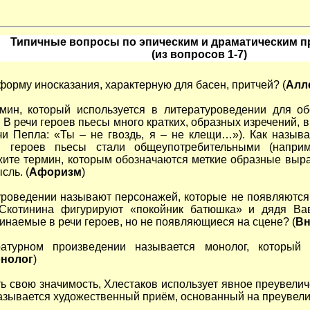
Типичные вопросы по эпическим и драматическим 
(из вопросов 1-7)
форму иносказания, характерную для басен, притчей? (
Алл
рмин, который используется в литературоведении для о
В речи героев пьесы много кратких, образных изречений
чи Пепла: «Ты – не гвоздь, я – не клещи…»). Как назы
и героев пьесы стали общеупотребительными (напри
жите термин, которым обозначаются меткие образные вы
ль. (
Афоризм
)
туроведении называют персонажей, которые не появляются 
Скотинина фигурируют «покойник батюшка» и дядя Ва
инаемые в речи героев, но не появляющиеся на сцене? (
Вн
атурном произведении называется монолог, который 
онолог
)
ть свою значимость, Хлестаков использует явное преувелич
называется художественный приём, основанный на преувели